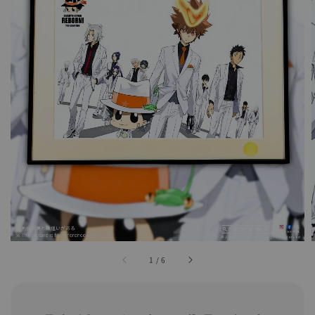
1
/
6