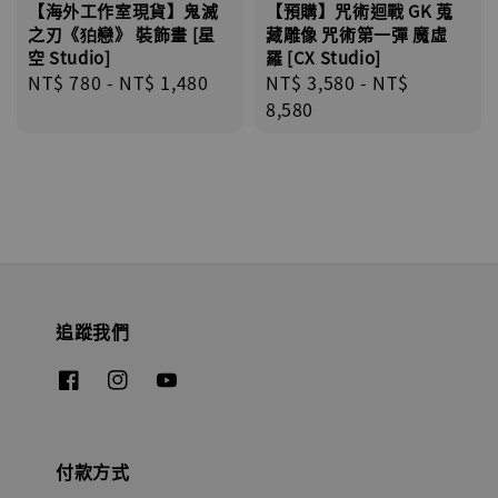
【海外工作室現貨】鬼滅
【預購】咒術迴戰 GK 蒐
之刃《狛戀》 裝飾畫 [星
藏雕像 咒術第一彈 魔虛
空 Studio]
羅 [CX Studio]
Regular
NT$ 780
-
NT$ 1,480
Regular
NT$ 3,580
-
NT$
price
price
8,580
追蹤我們
付款方式