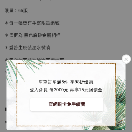
-
+
NT$ 4,280
限量：66版
NT$ 5,580
＊每一幅皆有手寫限量編號
加入購物車
＊畫框為 黑色磨砂金屬相框
＊愛普生原裝墨水微噴
加購優惠【海賊王 布魯克達摩 [7STARS Studio]】
＊表面配有防塵透明有機玻璃
＊背面爲黑色防潮背板
單筆訂單滿5件 享98折優惠
登入會員 每3000元 再享15元回饋金
──────────────
官網刷卡免手續費
■ 販售資訊：
➤ 價格 1480元