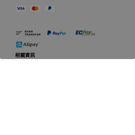
相關資訊
無人島玩具公司資訊
里程碑
聯絡我們
認識GK
GK 預購流程說明
常見問題Q&A
EZWay易利委APP教學
For overseas clients