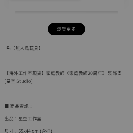
瀏覽更多
🏝【無人島玩具】
【海外工作室現貨】家庭教師《家庭教師20周年》 裝飾畫
[星空 Studio]
■ 商品資訊：
出品：星空工作室
【店內現貨】七龍珠 系列蒐藏雕像 悟空 鳥山
明紀念款 [奇蹟工作室]
尺寸：55x44 cm (含框)