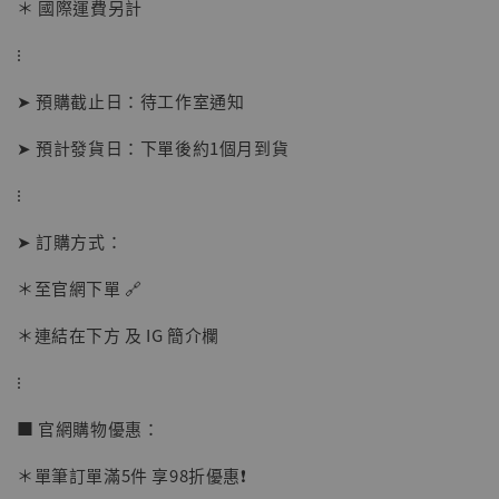
＊ 國際運費另計
⁝
➤ 預購截止日：待工作室通知
➤ 預計發貨日：下單後約1個月到貨
⁝
【店內現貨】海賊王 系列蒐藏雕像 布魯克達
摩 [7STARS Studio]
➤ 訂購方式：
-
+
NT$ 1,500
NT$ 1,870
＊至官網下單 🔗
＊連結在下方 及 IG 簡介欄
加入購物車
⁝
■ 官網購物優惠：
加購優惠【讓子彈飛 鵝城縣長 張麻子 [BK01]】
＊單筆訂單滿5件 享98折優惠❗️