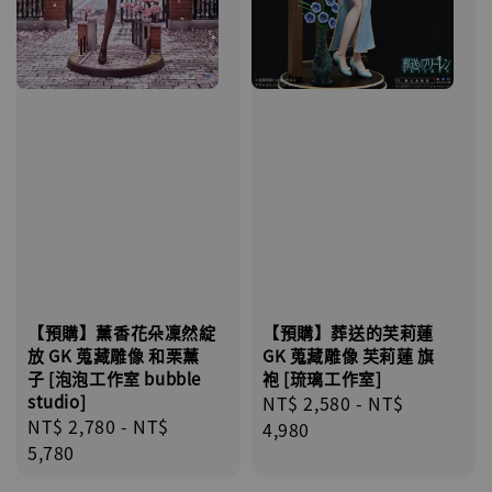
【預購】葬送的芙莉蓮
【預購】薰香花朵凜然綻
GK 蒐藏雕像 芙莉蓮 旗
放 GK 蒐藏雕像 和栗薰
袍 [琉璃工作室]
子 [泡泡工作室 bubble
Regular
NT$ 2,580
-
NT$
studio]
Regular
NT$ 2,780
-
NT$
price
4,980
price
5,780