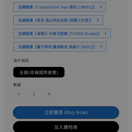
加購優惠【Competitive Toys 梅西 [CM001]】
加購優惠【悟空 鳥山明紀念款 [奇蹟工作室]】
加購優惠【海賊王 布魯克達摩 [7STARS Studio]】
加購優惠【讓子彈飛 鵝城縣長 張麻子 [BK01]】
海外現貨
全額(待補國際運費)
數量
立即購買 (Buy Now)
加入購物車