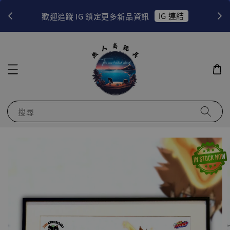
！
IG 連結
歡迎追蹤 IG 鎖定更多新品資訊
搜尋