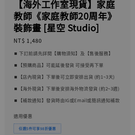
【海外工作室現貨】家庭
教師《家庭教師20周年》
裝飾畫 [星空 Studio]
Regular
NT$ 1,480
price
⏹︎ 下訂前請先詳閱【購物須知】及【售後服務】
⏹︎【預購商品】可能延後發貨 可接受再下單
⏹︎【店內現貨】下單後可立即安排出貨 (約1~3天)
⏹︎【海外現貨】下單後安排海外物流發貨 (約2~3週)
⏹︎【補款通知】發貨時由IG或Email或簡訊通知補款
適用優惠
任選5件可享98折優惠