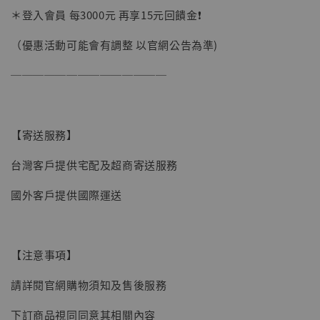
＊登入會員 每3000元 再享15元回饋金❗️
（優惠活動可能會有調整 以官網公告為準)
──────────────
【寄送服務】
台灣客戶提供宅配及超商寄送服務
國外客戶提供國際運送
【注意事項】
【現貨】BJSTUDIO 1/6系列可動蒐藏人偶 讓
請詳閱官網購物須知及售後服務
子彈飛 鵝城縣長 張麻子 [BK01]
下訂商品視同同意其相關內容