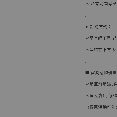
＊ 若有時間考量
⁝
➤ 訂購方式：
＊至官網下單 🔗
＊連結在下方 及 
⁝
【現貨
■ 官網購物優
BJST
可動蒐
＊單筆訂單滿5件 
彈飛 
子 [BK
＊登入會員 每30
NT$ 4,980
（優惠活動可能
NT$ 5,300