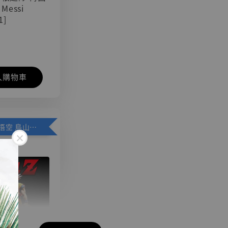
 Messi
1]
入購物車
加購優惠【悟空 鳥山明紀念款 [奇蹟工作室]】