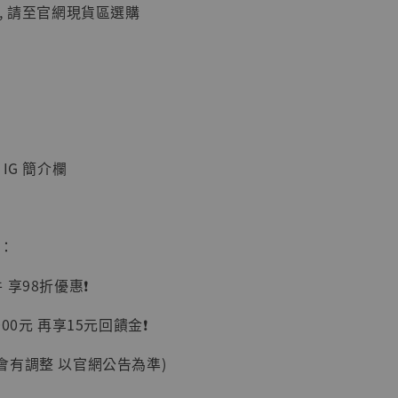
加購優惠【讓子彈飛 鵝城縣長 張麻子 [BK01]】
, 請至官網現貨區選購
IG 簡介欄
】
惠：
UDIO 1/6系列
藏人偶 讓子
享98折優惠❗️
鵝城縣長 張麻
01]
00元 再享15元回饋金❗️
-
+
會有調整 以官網公告為準)