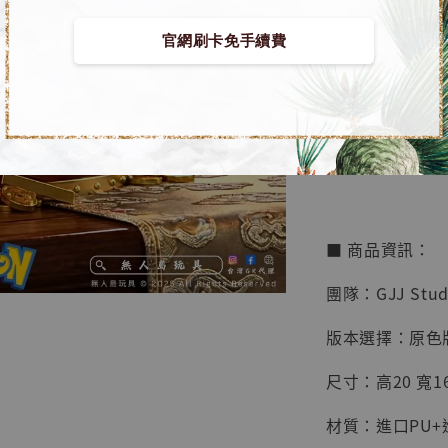
官網刷卡免手續費
【店內
🏝【無人島玩具
系列蒐
鳥山明
工作室
【預購】寶可夢 GK
NT$ 4,280
NT$ 5,580
■ 商品資訊：
加
團隊：GJJ Stud
版本選擇：原色
尺寸：高20 寬16
材質：進口PU+