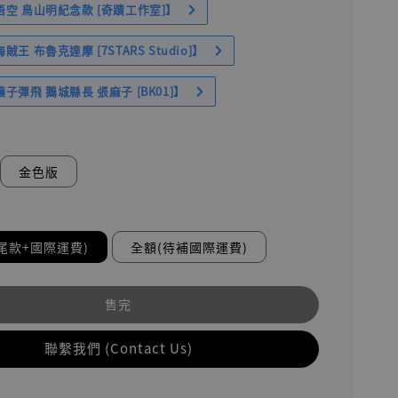
空 鳥山明紀念款 [奇蹟工作室]】
王 布魯克達摩 [7STARS Studio]】
子彈飛 鵝城縣長 張麻子 [BK01]】
金色版
尾款+國際運費)
全額(待補國際運費)
售完
聯繫我們 (Contact Us)