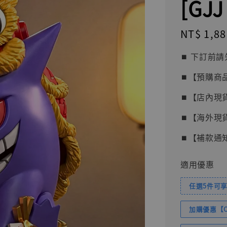
[GJJ
Regular
NT$ 1,88
price
⏹︎ 下訂
⏹︎【預購商
⏹︎【店內現
⏹︎【海外現
⏹︎【補款通
適用優惠
任選5件可享
加購優惠【Com