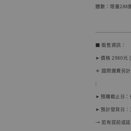
體數：限量288
───────
■ 販售資訊：
【店內
系列蒐
➤ 價格 2980元 
克達摩 
Studio
＊ 國際運費另計
NT$ 1,500
⁝
NT$ 1,870
➤ 預購截止日
加
➤ 預計發貨日：
→ 若有提前或