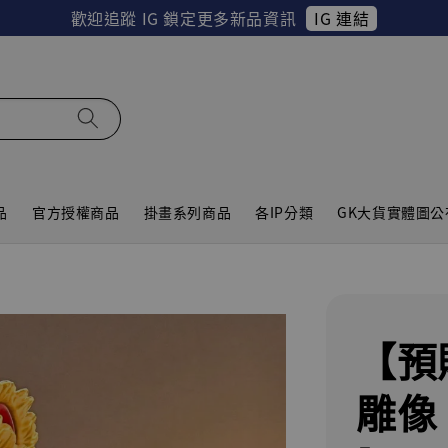
IG 連結
歡迎追蹤 IG 鎖定更多新品資訊
品
官方授權商品
掛畫系列商品
各IP分類
GK大貨實體圖公
【預
雕像