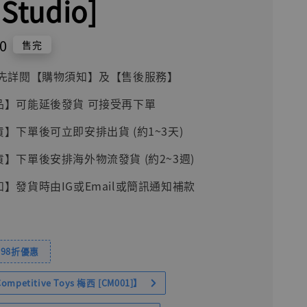
 Studio]
0
售完
前請先詳閱【購物須知】及【售後服務】
品】可能延後發貨 可接受再下單
貨】下單後可立即安排出貨 (約1~3天)
貨】下單後安排海外物流發貨 (約2~3週)
知】發貨時由IG或Email或簡訊通知補款
98折優惠
petitive Toys 梅西 [CM001]】