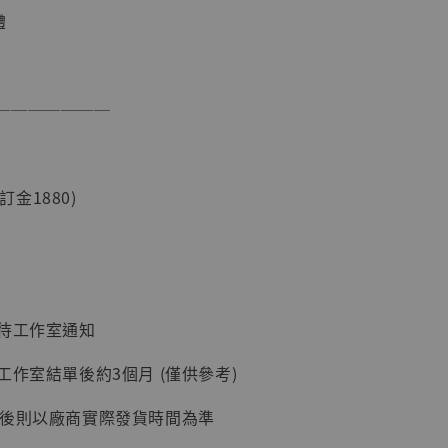
體
───────
現貨】海賊王
藏雕像 布魯
(訂金1880)
[7STARS
]
-
+
：待工作室通知
入購物車
工作室結單後約3個月 (僅供參考)
延後則以廠商實際發貨時間為準