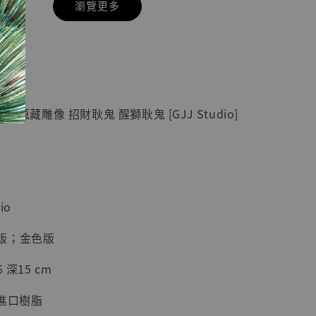
瀏覽更多
現貨】七龍珠
】
藏雕像 悟空
紀念款 [奇蹟
]
 蒐藏雕像 招財耿鬼 醒獅耿鬼 [GJJ Studio]
-
+
入購物車
io
版；金色版
加購優惠【海賊王 布魯克達摩 [7STARS Studio]】
 深15 cm
進口樹脂