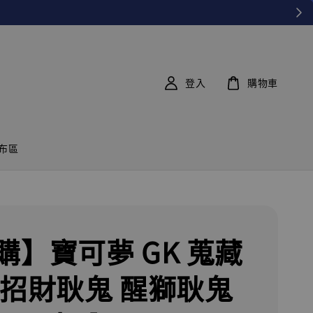
登入
購物車
布區
購】寶可夢 GK 蒐藏
 招財耿鬼 醒獅耿鬼