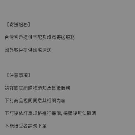
加購優惠【讓子彈飛 鵝城縣長 張麻子 [BK01]】
【寄送服務】
台灣客戶提供宅配及超商寄送服務
國外客戶提供國際運送
【注意事項】
請詳閱官網購物須知及售後服務
下訂商品視同同意其相關內容
下訂後依訂單規格進行採購, 採購後無法取消
不能接受者請勿下單
【現貨】BJSTUDIO 1/6系列可動蒐藏人偶 讓