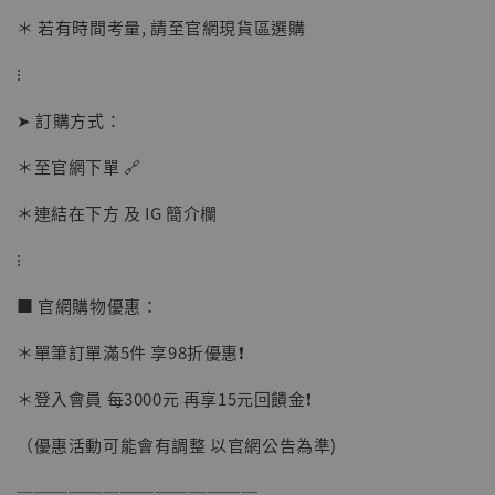
＊ 若有時間考量, 請至官網現貨區選購
⁝
➤ 訂購方式：
＊至官網下單 🔗
＊連結在下方 及 IG 簡介欄
【店內現貨】海賊王 系列蒐藏雕像 布魯克達
⁝
摩 [7STARS Studio]
-
+
■ 官網購物優惠：
NT$ 1,500
NT$ 1,870
＊單筆訂單滿5件 享98折優惠❗️
＊登入會員 每3000元 再享15元回饋金❗️
加入購物車
（優惠活動可能會有調整 以官網公告為準)
──────────────