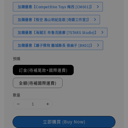
加購優惠【Competitive Toys 梅西 [CM001]】
加購優惠【悟空 鳥山明紀念款 [奇蹟工作室]】
加購優惠【海賊王 布魯克達摩 [7STARS Studio]】
加購優惠【讓子彈飛 鵝城縣長 張麻子 [BK01]】
預購
訂金(待補尾款+國際運費)
全額(待補國際運費)
數量
立即購買 (Buy Now)