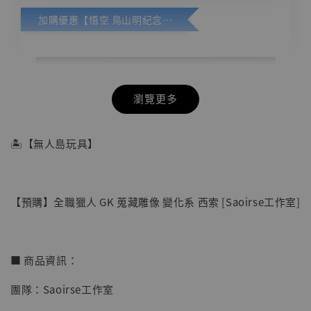
加購優惠【悟空 鳥山明紀念款 [奇蹟工作室]】
瀏覽更多
🏝【無人島玩具】
【預購】全職獵人 GK 蒐藏雕像 變化系 西索 [Saoirse工作室]
■ 商品資訊：
團隊：Saoirse工作室