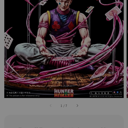
1
/
7