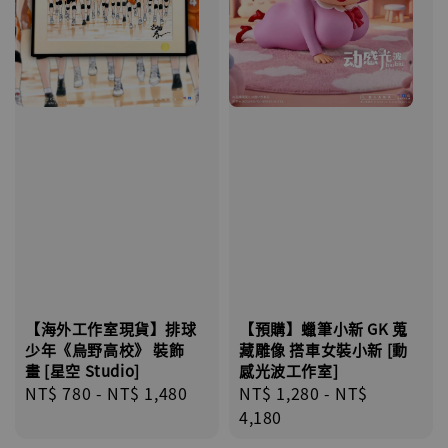
【海外工作室現貨】排球
【預購】蠟筆小新 GK 蒐
少年《烏野高校》 裝飾
藏雕像 搭車女裝小新 [動
畫 [星空 Studio]
感光波工作室]
Regular
NT$ 780
-
NT$ 1,480
Regular
NT$ 1,280
-
NT$
price
price
4,180