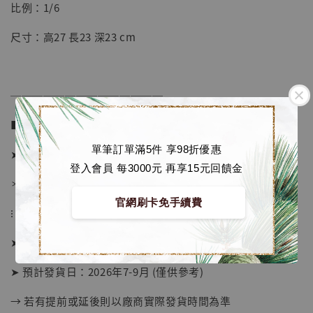
【店內現貨】七龍珠 系列蒐藏雕像 悟空 鳥山
比例：1/6
明紀念款 [奇蹟工作室]
尺寸：高27 長23 深23 cm
-
+
NT$ 4,280
NT$ 5,580
──────────────
加入購物車
■ 販售資訊：
單筆訂單滿5件 享98折優惠
➤ 價格 4980元 (訂金2380)
登入會員 每3000元 再享15元回饋金
加購優惠【海賊王 布魯克達摩 [7STARS Studio]】
＊ 國際運費另計
官網刷卡免手續費
⁝
➤ 預購截止日：待工作室通知
➤ 預計發貨日：2026年7-9月 (僅供參考)
→ 若有提前或延後則以廠商實際發貨時間為準