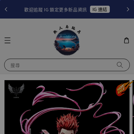
！
IG 連結
歡迎追蹤 IG 鎖定更多新品資訊
搜尋