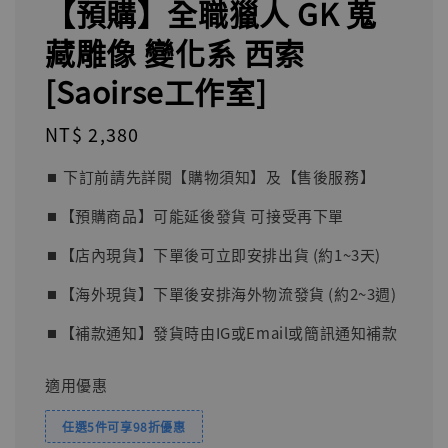
【預購】全職獵人 GK 蒐
藏雕像 變化系 西索
[Saoirse工作室]
Regular
NT$ 2,380
price
⏹︎ 下訂前請先詳閱【購物須知】及【售後服務】
⏹︎【預購商品】可能延後發貨 可接受再下單
⏹︎【店內現貨】下單後可立即安排出貨 (約1~3天)
⏹︎【海外現貨】下單後安排海外物流發貨 (約2~3週)
⏹︎【補款通知】發貨時由IG或Email或簡訊通知補款
適用優惠
任選5件可享98折優惠