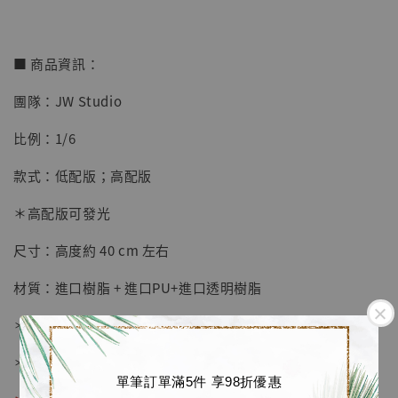
■ 商品資訊：
團隊：JW Studio
【店內現貨】七龍珠 系列蒐藏雕像 悟空 鳥山
比例：1/6
明紀念款 [奇蹟工作室]
款式：低配版；高配版
-
+
NT$ 4,280
NT$ 5,580
＊高配版可發光
尺寸：高度約 40 cm 左右
加入購物車
材質：進口樹脂 + 進口PU+進口透明樹脂
＊附贈金屬銘牌及典藏卡
加購優惠【海賊王 布魯克達摩 [7STARS Studio]】
＊高配版附遙控器及發光地台
單筆訂單滿5件 享98折優惠