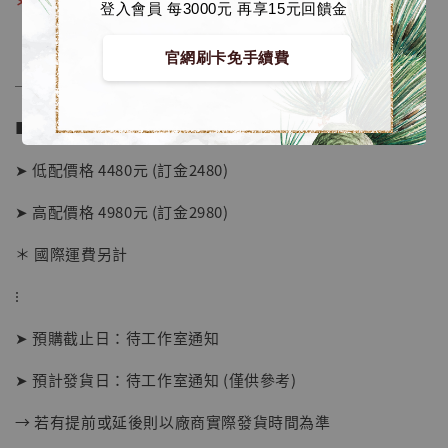
＊上色樣品預計2月公布
登入會員 每3000元 再享15元回饋金
官網刷卡免手續費
──────────────
■ 販售資訊：
➤ 低配價格 4480元 (訂金2480)
➤ 高配價格 4980元 (訂金2980)
＊ 國際運費另計
⁝
➤ 預購截止日：待工作室通知
【店內現貨】海賊王 系列蒐藏雕像 布魯克達
➤ 預計發貨日：待工作室通知 (僅供參考)
摩 [7STARS Studio]
-
+
→ 若有提前或延後則以廠商實際發貨時間為準
NT$ 1,500
NT$ 1,870