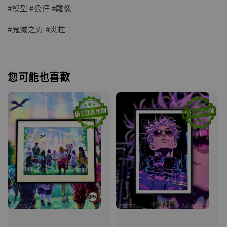
#模型 #公仔 #雕像
#鬼滅之刃 #炎柱
您可能也喜歡