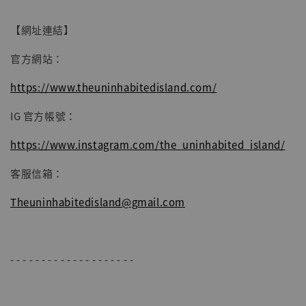
【網址連結】
官方網站：
https://www.theuninhabitedisland.com/
IG 官方帳號：
https://www.instagram.com/the_uninhabited_island/
客服信箱：
Theuninhabitedisland@gmail.com
- - - - - - - - - - - - - - - - - - - -