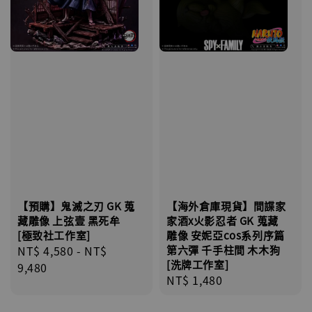
【預購】鬼滅之刃 GK 蒐
【海外倉庫現貨】間諜家
藏雕像 上弦壹 黑死牟
家酒x火影忍者 GK 蒐藏
[極致社工作室]
雕像 安妮亞cos系列序篇
Regular
NT$ 4,580
-
NT$
第六彈 千手柱間 木木狗
[洗牌工作室]
price
9,480
Regular
NT$ 1,480
price