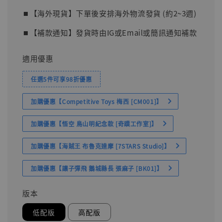
⏹︎【海外現貨】下單後安排海外物流發貨 (約2~3週)
⏹︎【補款通知】發貨時由IG或Email或簡訊通知補款
適用優惠
任選5件可享98折優惠
加購優惠【Competitive Toys 梅西 [CM001]】
加購優惠【悟空 鳥山明紀念款 [奇蹟工作室]】
加購優惠【海賊王 布魯克達摩 [7STARS Studio]】
加購優惠【讓子彈飛 鵝城縣長 張麻子 [BK01]】
版本
低配版
高配版