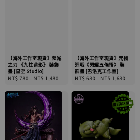
【海外工作室現貨】鬼滅
【海外工作室現貨】咒術
之刃 《九柱背影》 裝飾
迴戰《閃耀五條悟》 裝
畫 [星空 Studio]
飾畫 [巴洛克工作室]
Regular
NT$ 780
-
NT$ 1,480
Regular
NT$ 680
-
NT$ 1,680
price
price