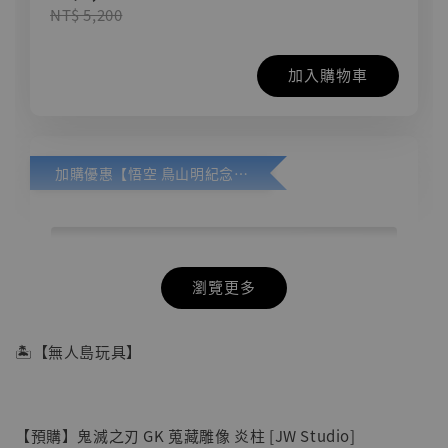
NT$ 5,200
加入購物車
加購優惠【悟空 鳥山明紀念款 [奇蹟工作室]】
瀏覽更多
🏝【無人島玩具】
【預購】鬼滅之刃 GK 蒐藏雕像 炎柱 [JW Studio]