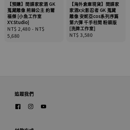
【預購】間諜家家酒 GK
【海外倉庫現貨】間諜家
蒐藏雕像 荊棘公主 約爾
家酒x火影忍者 GK 蒐藏
福傑 [小魚工作室
雕像 安妮亞cos系列序篇
XY.Studio]
第六彈 千手柱間 粉頭版
Regular
NT$ 2,480
-
NT$
[洗牌工作室]
Regular
NT$ 3,580
price
5,680
price
追蹤我們