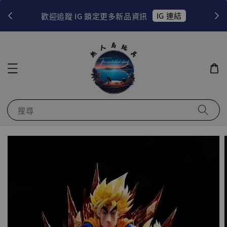
！
IG 連結
歡迎追蹤 IG 鎖定更多新品資訊
搜尋