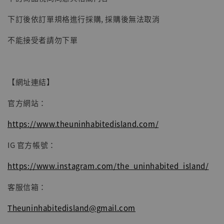
子彈飛 鵝城縣長 張麻子 [BK01]
下訂後依訂單規格進行採購, 採購後無法取消
-
+
NT$ 4,980
NT$ 5,300
不能接受者請勿下單
加入購物車
【網址連結】
官方網站：
https://www.theuninhabitedisland.com/
IG 官方帳號：
https://www.instagram.com/the_uninhabited_island/
客服信箱：
Theuninhabitedisland@gmail.com