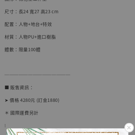
【店內現貨】七龍珠 系列蒐藏雕像 悟空 鳥山
明紀念款 [奇蹟工作室]
尺寸：長24 寬27 高23 cm
-
+
NT$ 4,280
配置：人物+地台+特效
NT$ 5,580
材質：人物PU+進口樹脂
加入購物車
體數：限量100體
加購優惠【海賊王 布魯克達摩 [7STARS Studio]】
──────────────
■ 販售資訊：
➤ 價格 4280元 (訂金1880)
＊ 國際運費另計
⁝