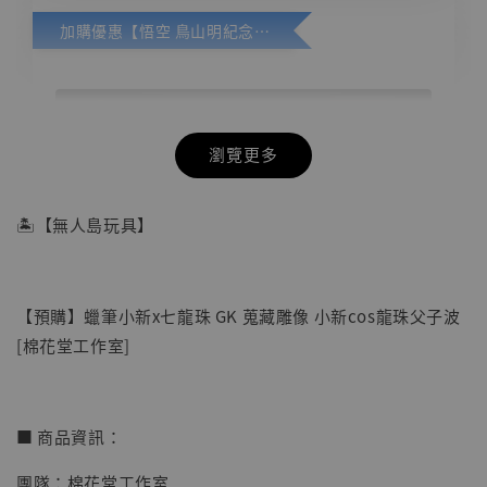
加購優惠【悟空 鳥山明紀念款 [奇蹟工作室]】
瀏覽更多
🏝【無人島玩具】
【預購】蠟筆小新x七龍珠 GK 蒐藏雕像 小新cos龍珠父子波
[棉花堂工作室]
■ 商品資訊：
團隊：棉花堂工作室