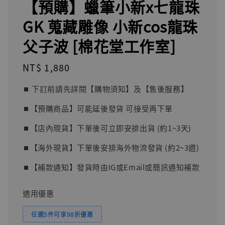
【預購】蠟筆小新x七龍珠
GK 蒐藏雕像 小新cos龍珠
父子波 [棉花堂工作室]
Regular
NT$ 1,880
price
⏹︎ 下訂前請先詳閱【購物須知】及【售後服務】
⏹︎【預購商品】可能延後發貨 可接受再下單
⏹︎【店內現貨】下單後可立即安排出貨 (約1~3天)
⏹︎【海外現貨】下單後安排海外物流發貨 (約2~3週)
⏹︎【補款通知】發貨時由IG或Email或簡訊通知補款
適用優惠
任選5件可享98折優惠