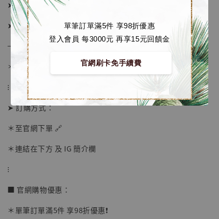
➤ 預購截止日：待工作室通知
➤ 預計發貨日：工作室結單後約3個月 (僅供參考)
單筆訂單滿5件 享98折優惠
登入會員 每3000元 再享15元回饋金
→ 若有提前或延後則以廠商實際發貨時間為準
官網刷卡免手續費
＊ 若有時間考量, 請至官網現貨區選購
⁝
➤ 訂購方式：
【店內現貨】海賊王 系列蒐藏雕像 布魯克達
摩 [7STARS Studio]
＊至官網下單 🔗
-
+
NT$ 1,500
NT$ 1,870
＊連結在下方 及 IG 簡介欄
⁝
加入購物車
■ 官網購物優惠：
＊單筆訂單滿5件 享98折優惠❗️