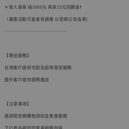
加購優惠【讓子彈飛 鵝城縣長 張麻子 [BK01]】
＊登入會員 每3000元 再享15元回饋金❗️
（優惠活動可能會有調整 以官網公告為準)
──────────────
【寄送服務】
台灣客戶提供宅配及超商寄送服務
國外客戶提供國際運送
【注意事項】
請詳閱官網購物須知及售後服務
【現貨】BJSTUDIO 1/6系列可動蒐藏人偶 讓
下訂商品視同同意其相關內容