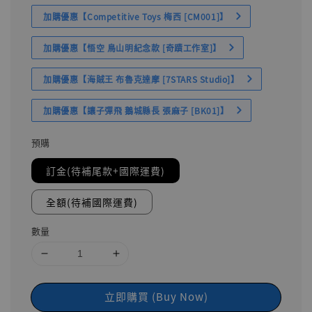
加購優惠【Competitive Toys 梅西 [CM001]】
加購優惠【悟空 鳥山明紀念款 [奇蹟工作室]】
加購優惠【海賊王 布魯克達摩 [7STARS Studio]】
加購優惠【讓子彈飛 鵝城縣長 張麻子 [BK01]】
預購
訂金(待補尾款+國際運費)
全額(待補國際運費)
數量
立即購買 (Buy Now)