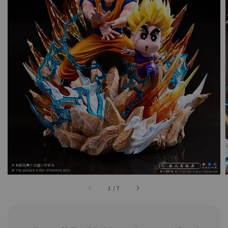
1
/
7