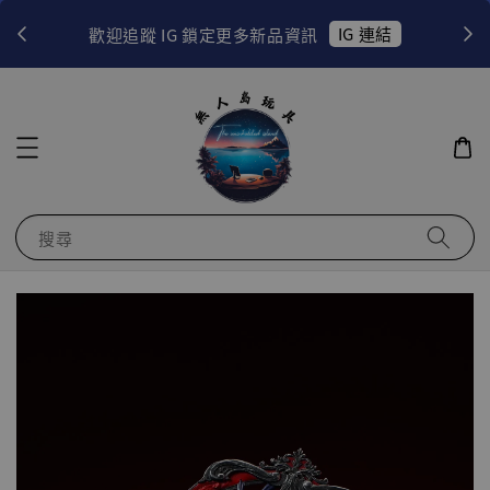
！
IG 連結
歡迎追蹤 IG 鎖定更多新品資訊
搜尋