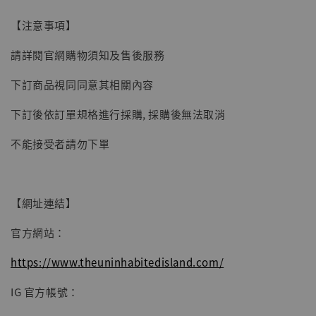
【注意事項】
請詳閱官網購物須知及售後服務
下訂商品視同同意其相關內容
【現貨】BJSTUDIO 1/6系列可動蒐藏人偶 讓
下訂後依訂單規格進行採購, 採購後無法取消
子彈飛 鵝城縣長 張麻子 [BK01]
-
+
NT$ 4,980
不能接受者請勿下單
NT$ 5,300
加入購物車
【網址連結】
官方網站：
https://www.theuninhabitedisland.com/
IG 官方帳號：