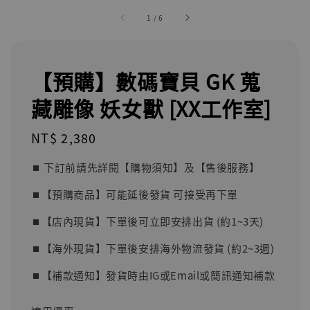
1
/
6
【預購】數碼寶貝 GK 蒐
藏雕像 妖女獸 [XX工作室]
Regular
NT$ 2,380
price
⏹︎ 下訂前請先詳閱【購物須知】及【售後服務】
⏹︎【預購商品】可能延後發貨 可接受再下單
⏹︎【店內現貨】下單後可立即安排出貨 (約1~3天)
⏹︎【海外現貨】下單後安排海外物流發貨 (約2~3週)
⏹︎【補款通知】發貨時由IG或Email或簡訊通知補款