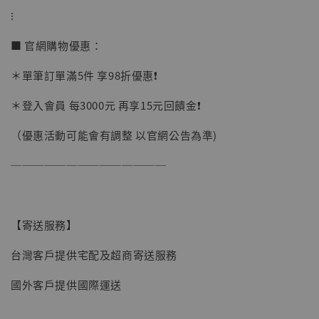
NT$ 1,870
⁝
■ 官網購物優惠：
加入購物車
＊單筆訂單滿5件 享98折優惠❗️
＊登入會員 每3000元 再享15元回饋金❗️
加購優惠【讓子彈飛 鵝城縣長 張麻子 [BK01]】
（優惠活動可能會有調整 以官網公告為準)
──────────────
【寄送服務】
台灣客戶提供宅配及超商寄送服務
國外客戶提供國際運送