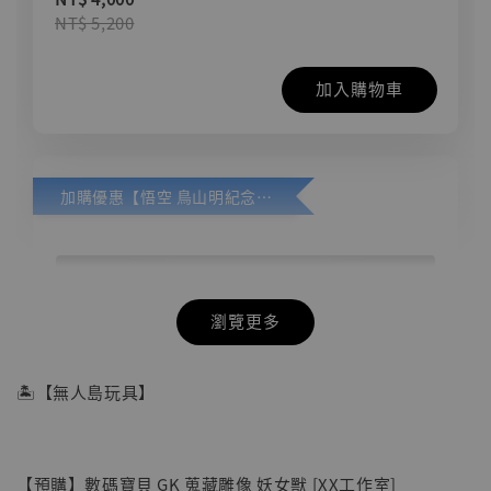
NT$ 5,200
加入購物車
加購優惠【悟空 鳥山明紀念款 [奇蹟工作室]】
瀏覽更多
🏝【無人島玩具】
【預購】數碼寶貝 GK 蒐藏雕像 妖女獸 [XX工作室]