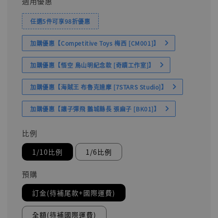
適用優惠
任選5件可享98折優惠
加購優惠【Competitive Toys 梅西 [CM001]】
加購優惠【悟空 鳥山明紀念款 [奇蹟工作室]】
加購優惠【海賊王 布魯克達摩 [7STARS Studio]】
加購優惠【讓子彈飛 鵝城縣長 張麻子 [BK01]】
比例
1/10比例
1/6比例
預購
訂金(待補尾款+國際運費)
全額(待補國際運費)