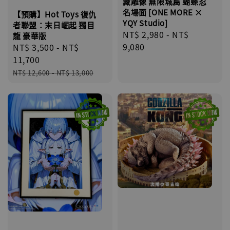
藏雕像 無限城篇 蝴蝶忍
名場面 [ONE MORE ×
【預購】Hot Toys 復仇
YQY Studio]
者聯盟：末日崛起 獨目
Regular
NT$ 2,980
-
NT$
龍 豪華版
price
9,080
Sale
NT$ 3,500
-
NT$
price
11,700
Regular
NT$ 12,600
-
NT$ 13,000
price