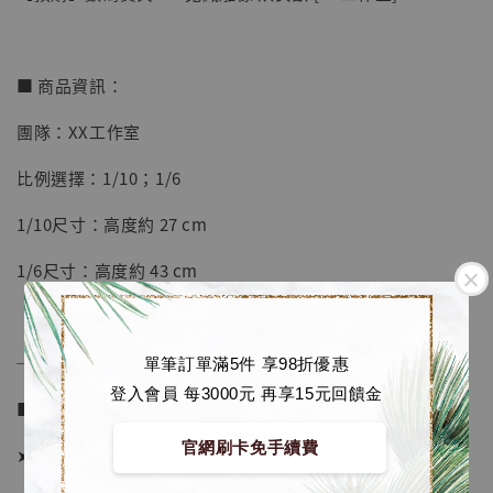
■ 商品資訊：
團隊：XX工作室
【店內現貨】七龍珠 系列蒐藏雕像 悟空 鳥山
比例選擇：1/10；1/6
明紀念款 [奇蹟工作室]
1/10尺寸：高度約 27 cm
-
+
NT$ 4,280
NT$ 5,580
1/6尺寸：高度約 43 cm
加入購物車
──────────────
單筆訂單滿5件 享98折優惠
登入會員 每3000元 再享15元回饋金
■ 販售資訊：
加購優惠【海賊王 布魯克達摩 [7STARS Studio]】
官網刷卡免手續費
➤ 1/10價格 5980元 (訂金2380)