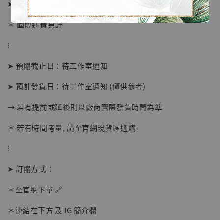
➤ 1/6價格 10380元 (訂金4280)
＊ 國際運費另計
⁝
➤ 預購截止日：待工作室通知
➤ 預計發貨日：待工作室通知 (僅供參考)
→ 若有提前或延後則以廠商實際發貨時間為準
＊ 若有時間考量, 請至官網現貨區選購
⁝
➤ 訂購方式：
【店內現貨】海賊王 系列蒐藏雕像 布魯克達
＊至官網下單 🔗
摩 [7STARS Studio]
-
+
＊連結在下方 及 IG 簡介欄
NT$ 1,500