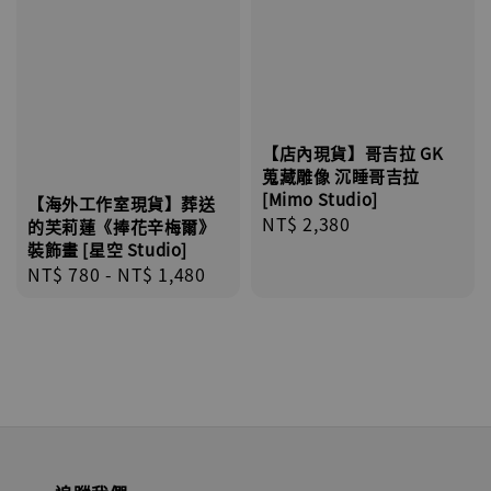
【店內現貨】哥吉拉 GK
蒐藏雕像 沉睡哥吉拉
[Mimo Studio]
【海外工作室現貨】葬送
Regular
NT$ 2,380
的芙莉蓮《捧花辛梅爾》
price
裝飾畫 [星空 Studio]
Regular
NT$ 780
-
NT$ 1,480
price