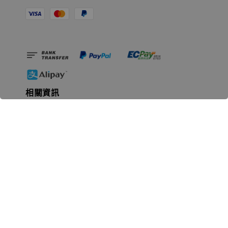
相關資訊
無人島玩具公司資訊
里程碑
聯絡我們
認識GK
GK 預購流程說明
常見問題Q&A
EZWay易利委APP教學
For overseas clients