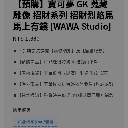
【預購】寶可夢 GK 蒐藏
雕像 招財系列 招財烈焰馬
馬上有錢 [WAWA Studio]
Regular
NT$ 1,880
price
⏹︎ 下訂前請先詳閱【購物須知】及【售後服務】
⏹︎【預購商品】可能延後發貨 可接受再下單
⏹︎【店內現貨】下單後可立即安排出貨 (約1~3天)
⏹︎【海外現貨】下單後安排海外物流發貨 (約2~3週)
⏹︎【補款通知】發貨時由IG或Email或簡訊通知補款
適用優惠
任選5件可享98折優惠