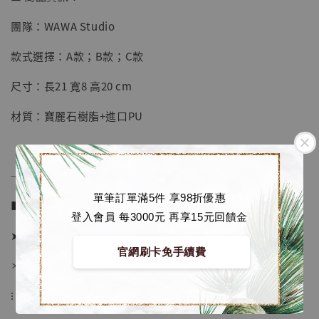
【店內現貨】海賊王 系列蒐藏雕像 布魯克達
團隊：WAWA Studio
摩 [7STARS Studio]
款式選擇：A款；B款；C款
-
+
NT$ 1,500
NT$ 1,870
尺寸：長21 寬8 高20 cm
材質：寶麗石樹脂+進口PU
加入購物車
──────────────
加購優惠【讓子彈飛 鵝城縣長 張麻子 [BK01]】
單筆訂單滿5件 享98折優惠
■ 販售資訊：
登入會員 每3000元 再享15元回饋金
➤ 價格 3280元 (訂金1880)
官網刷卡免手續費
＊ 國際運費另計
⁝