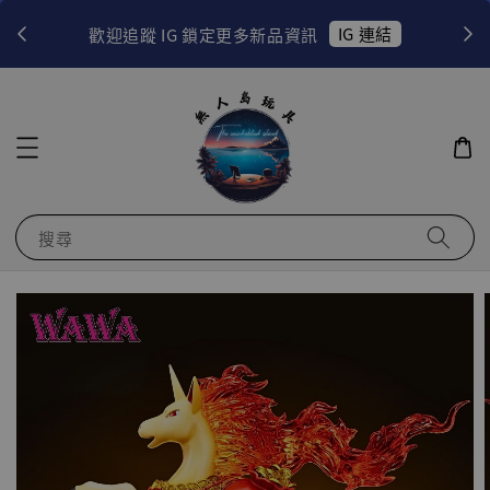
！
IG 連結
歡迎追蹤 IG 鎖定更多新品資訊
搜尋