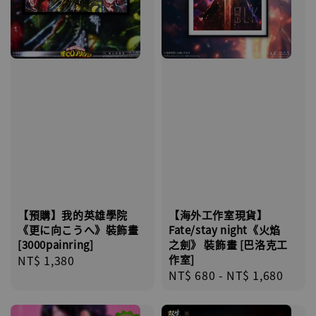
【預購】我的英雄學院
【海外工作室現貨】
《更に向こうへ》裝飾畫
Fate/stay night《火焰
[3000painring]
之劍》 裝飾畫 [巴洛克工
Regular
NT$ 1,380
作室]
Regular
NT$ 680
-
NT$ 1,680
price
price