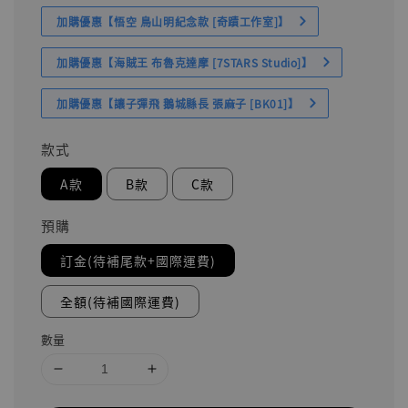
加購優惠【悟空 鳥山明紀念款 [奇蹟工作室]】
加購優惠【海賊王 布魯克達摩 [7STARS Studio]】
加購優惠【讓子彈飛 鵝城縣長 張麻子 [BK01]】
款式
A款
B款
C款
預購
訂金(待補尾款+國際運費)
全額(待補國際運費)
數量