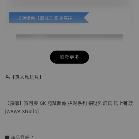
加購優惠【海賊王 布魯克達摩 [7STARS Studio]】
瀏覽更多
🏝【無人島玩具】
【預購】寶可夢 GK 蒐藏雕像 招財系列 招財烈焰馬 馬上有錢
[WAWA Studio]
■ 商品資訊：