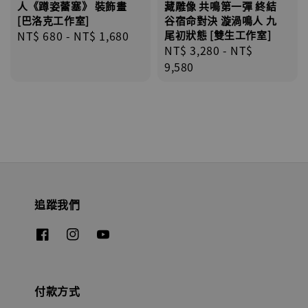
人《蹲姿蕾塞》 裝飾畫
藏雕像 共鳴第一彈 終結
[巴洛克工作室]
谷宿命對決 漩渦鳴人 九
Regular
NT$ 680
-
NT$ 1,680
尾初狀態 [雙生工作室]
Regular
NT$ 3,280
-
NT$
price
price
9,580
追蹤我們
付款方式