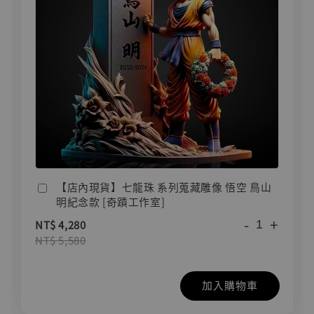
【店內現貨】七龍珠 系列蒐藏雕像 悟空 鳥山
明紀念款 [奇蹟工作室]
-
+
NT$ 4,280
NT$ 5,580
加入購物車