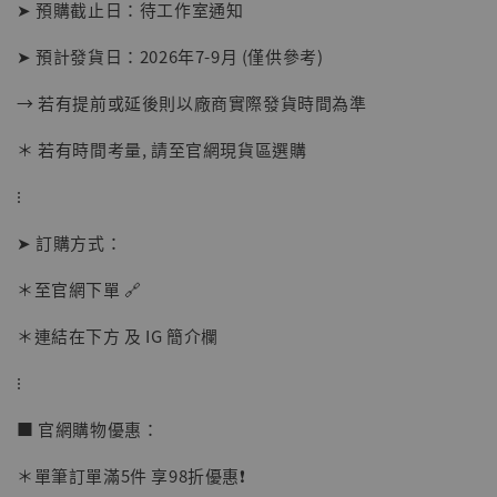
➤ 預購截止日：待工作室通知
➤ 預計發貨日：2026年7-9月 (僅供參考)
→ 若有提前或延後則以廠商實際發貨時間為準
＊ 若有時間考量, 請至官網現貨區選購
⁝
➤ 訂購方式：
【現貨】BJSTUDIO 1/6系列可動蒐藏人偶 讓
＊至官網下單 🔗
子彈飛 鵝城縣長 張麻子 [BK01]
-
+
＊連結在下方 及 IG 簡介欄
NT$ 4,980
NT$ 5,300
⁝
■ 官網購物優惠：
加入購物車
＊單筆訂單滿5件 享98折優惠❗️