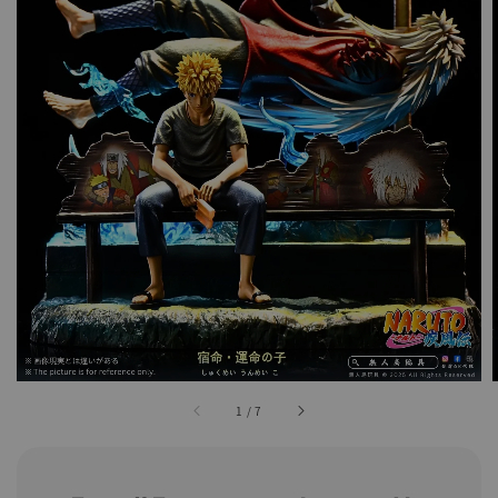
1
/
7