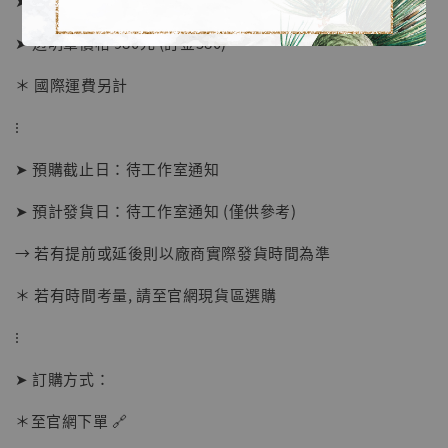
➤ 價格 8380元 (訂金4280)
➤ 透明罩價格 980元 (訂金580)
＊ 國際運費另計
⁝
➤ 預購截止日：待工作室通知
【店內現貨】海賊王 系列蒐藏雕像 布魯克達
摩 [7STARS Studio]
➤ 預計發貨日：待工作室通知 (僅供參考)
-
+
NT$ 1,500
→ 若有提前或延後則以廠商實際發貨時間為準
NT$ 1,870
＊ 若有時間考量, 請至官網現貨區選購
加入購物車
⁝
➤ 訂購方式：
＊至官網下單 🔗
加購優惠【讓子彈飛 鵝城縣長 張麻子 [BK01]】