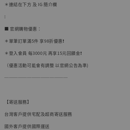
＊連結在下方 及 IG 簡介欄
⁝
■ 官網購物優惠：
＊單筆訂單滿5件 享98折優惠❗️
＊登入會員 每3000元 再享15元回饋金❗️
（優惠活動可能會有調整 以官網公告為準)
──────────────
【寄送服務】
台灣客戶提供宅配及超商寄送服務
【現貨】BJSTUDIO 1/6系列可動蒐藏人偶 讓
子彈飛 鵝城縣長 張麻子 [BK01]
國外客戶提供國際運送