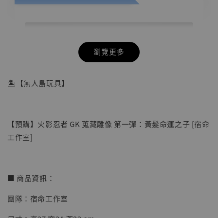
瀏覽更多
🏝【無人島玩具】
【預購】火影忍者 GK 蒐藏雕像 第一彈：黃髮命運之子 [宿命
工作室]
■ 商品資訊：
團隊：宿命工作室
【店內現貨】七龍珠 系列蒐藏雕像 悟空 鳥山
明紀念款 [奇蹟工作室]