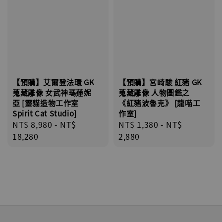
【預購】艾爾登法環 GK
【預購】宮崎駿 紅豬 GK
蒐藏雕像 女武神瑪蓮妮
蒐藏雕像 人物圖鑑之
亞 [靈貓造物工作室
《紅豬波魯克》 [龍喵工
Spirit Cat Studio]
作室]
Regular
NT$ 8,980
-
NT$
Regular
NT$ 1,380
-
NT$
price
18,280
price
2,880