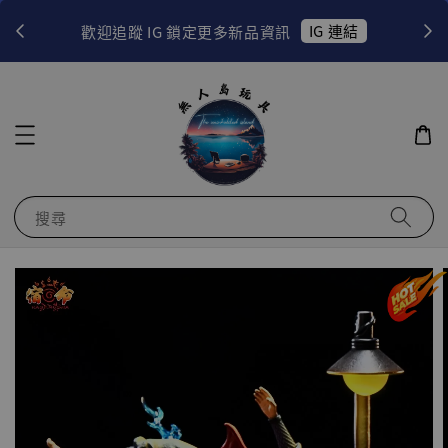
！
IG 連結
歡迎追蹤 IG 鎖定更多新品資訊
搜尋