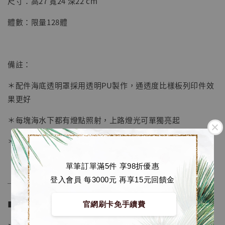
尺寸：高27 寬24 深22 cm
-
+
NT$ 4,280
體數：限量128體
NT$ 5,580
加入購物車
備註：
＊配件海底透明罩採用透明PU製作，通透度比樣板列印件效
果更好
加購優惠【海賊王 布魯克達摩 [7STARS Studio]】
＊每塊海水下都有燈點照射，上路燈光可單獨亮起
＊兩個人物部分可拆卸，單獨擺放，也可合併在主體地台上
單筆訂單滿5件 享98折優惠
登入會員 每3000元 再享15元回饋金
──────────────
■ 販售資訊：
官網刷卡免手續費