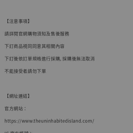
-
+
NT$ 4,980
NT$ 5,300
【注意事項】
加入購物車
請詳閱官網購物須知及售後服務
下訂商品視同同意其相關內容
下訂後依訂單規格進行採購, 採購後無法取消
不能接受者請勿下單
【網址連結】
官方網站：
https://www.theuninhabitedisland.com/