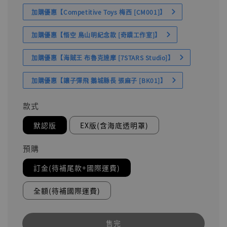
加購優惠【Competitive Toys 梅西 [CM001]】
加購優惠【悟空 鳥山明紀念款 [奇蹟工作室]】
加購優惠【海賊王 布魯克達摩 [7STARS Studio]】
加購優惠【讓子彈飛 鵝城縣長 張麻子 [BK01]】
款式
默認版
EX版(含海底透明罩)
預購
訂金(待補尾款+國際運費)
全額(待補國際運費)
售完