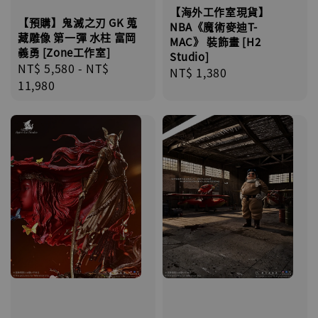
【海外工作室現貨】
【預購】鬼滅之刃 GK 蒐
NBA《魔術麥迪T-
藏雕像 第一彈 水柱 富岡
MAC》 裝飾畫 [H2
義勇 [Zone工作室]
Studio]
Regular
NT$ 5,580
-
NT$
Regular
NT$ 1,380
price
11,980
price