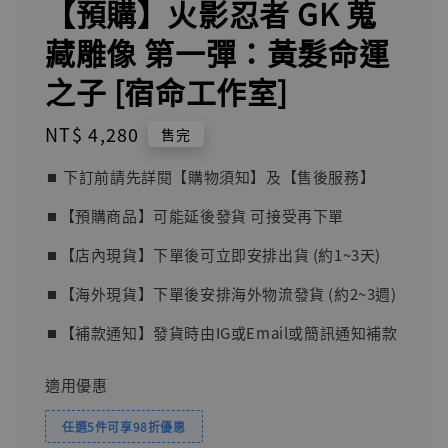
【預購】火影忍者 GK 蒐
藏雕像 第一彈：黃髮命運
之子 [宿命工作室]
Regular
NT$ 4,280
售完
price
⏹︎ 下訂前請先詳閱【購物須知】及【售後服務】
⏹︎【預購商品】可能延後發貨 可接受再下單
⏹︎【店內現貨】下單後可立即安排出貨 (約1~3天)
⏹︎【海外現貨】下單後安排海外物流發貨 (約2~3週)
⏹︎【補款通知】發貨時由IG或Email或簡訊通知補款
適用優惠
任選5件可享98折優惠