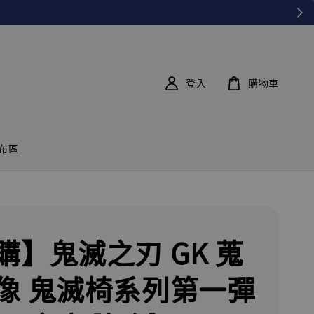
登入
購物車
布區
購】鬼滅之刃 GK 蒐
像 鬼滅椅系列第一彈