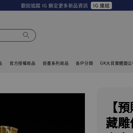
IG 連結
歡迎追蹤 IG 鎖定更多新品資訊
品
官方授權商品
掛畫系列商品
各IP分類
GK大貨實體圖公
【預
藏雕