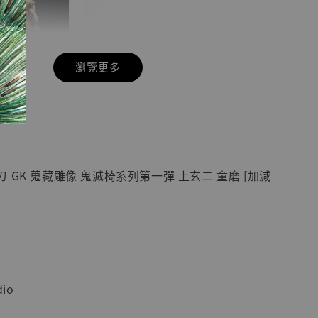
瀏覽更多
現貨】七龍珠
】
藏雕像 悟空
紀念款 [奇蹟
]
 GK 蒐藏雕像 鬼滅椅系列第一彈 上玄二 童磨 [加減
-
+
入購物車
io
加購優惠【海賊王 布魯克達摩 [7STARS Studio]】