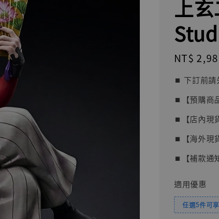
上玄
Stud
Regular
NT$ 2,98
price
⏹︎ 下訂
⏹︎【預購商
⏹︎【店內現
⏹︎【海外現
⏹︎【補款通
適用優惠
任選5件可享