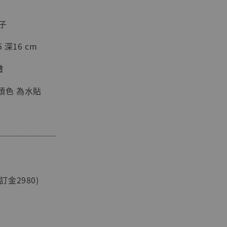
子
 深16 cm
體
頭色 為水貼
現貨】海賊王
───────
藏雕像 布魯
[7STARS
]
-
+
(訂金2980)
入購物車