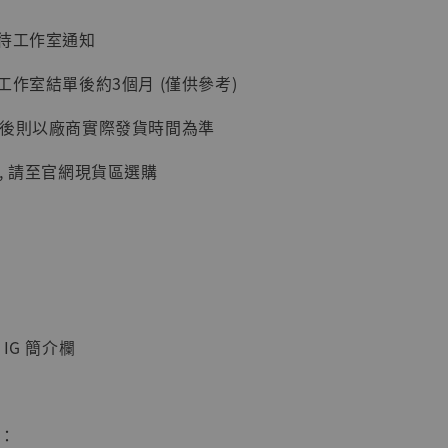
：待工作室通知
工作室結單後約3個月 (僅供參考)
加購優惠【讓子彈飛 鵝城縣長 張麻子 [BK01]】
延後則以廠商實際發貨時間為準
, 請至官網現貨區選購
IG 簡介欄
】
UDIO 1/6系列
藏人偶 讓子
鵝城縣長 張麻
惠：
01]