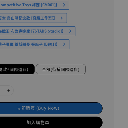
petitive Toys 梅西 [CM001]】
空 鳥山明紀念款 [奇蹟工作室]】
王 布魯克達摩 [7STARS Studio]】
子彈飛 鵝城縣長 張麻子 [BK01]】
尾款+國際運費)
全額(待補國際運費)
立即購買 (Buy Now)
加入購物車