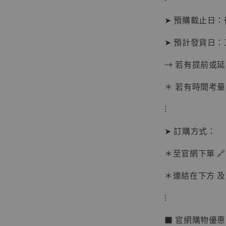
➤ 預購截止日
➤ 預計發貨日：
→ 若有提前或
＊ 若有時間考量
⁝
➤ 訂購方式：
＊至官網下單 🔗
＊連結在下方 及 
【現貨
BJST
⁝
可動蒐
彈飛 
■ 官網購物優
子 [BK