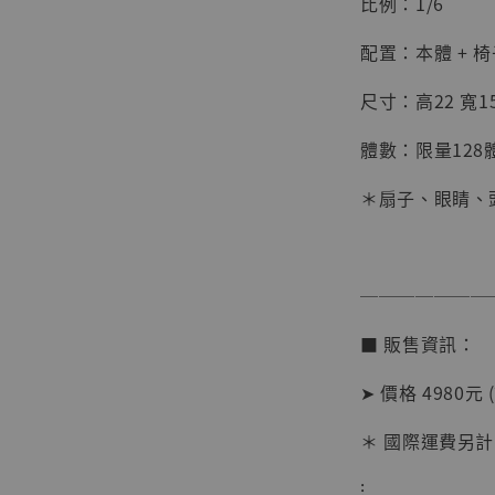
比例：1/6
配置：本體 + 椅
尺寸：高22 寬15
體數：限量128
＊扇子、眼睛、
【店內
───────
系列蒐
克達摩 
■ 販售資訊：
Studio
➤ 價格 4980元 
NT$ 1,500
NT$ 1,870
＊ 國際運費另計
⁝
加