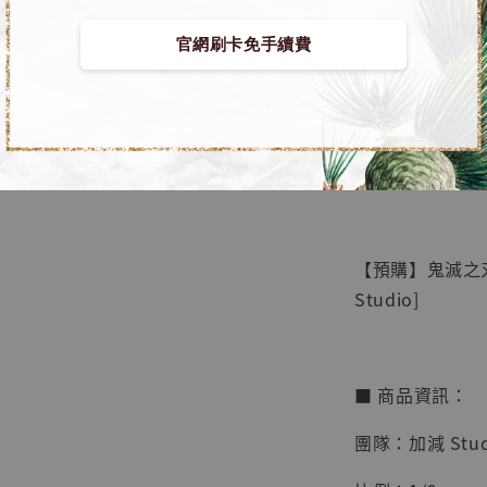
官網刷卡免手續費
【店內
🏝【無人島玩具
系列蒐
鳥山明
工作室
【預購】鬼滅之刃
NT$ 4,280
Studio]
NT$ 5,580
加
■ 商品資訊：
團隊：加減 Stud