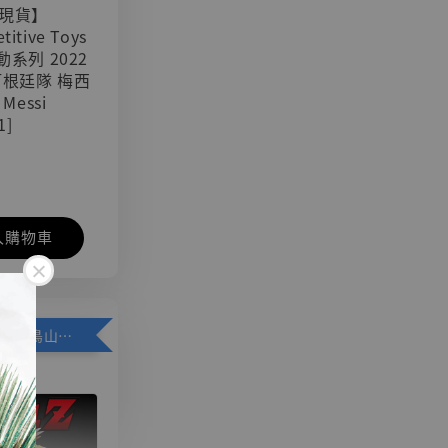
現貨】
titive Toys
可動系列 2022
阿根廷隊 梅西
 Messi
1]
入購物車
加購優惠【悟空 鳥山明紀念款 [奇蹟工作室]】