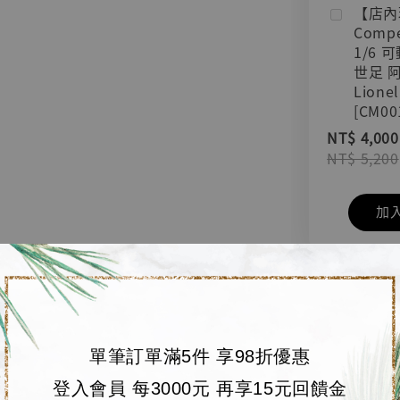
【店內
Compe
1/6 
世足 
Lionel
[CM00
NT$ 4,000
NT$ 5,200
加
單筆訂單滿5件 享98折優惠
登入會員 每3000元 再享15元回饋金