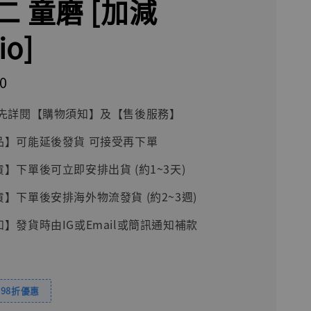
二 童磨 [加減
io]
0
前請先詳閱【購物須知】及【售後服務】
品】可能延後發貨 可接受再下單
貨】下單後可立即安排出貨 (約1~3天)
貨】下單後安排海外物流發貨 (約2~3週)
知】發貨時由IG或Email或簡訊通知補款
98折優惠