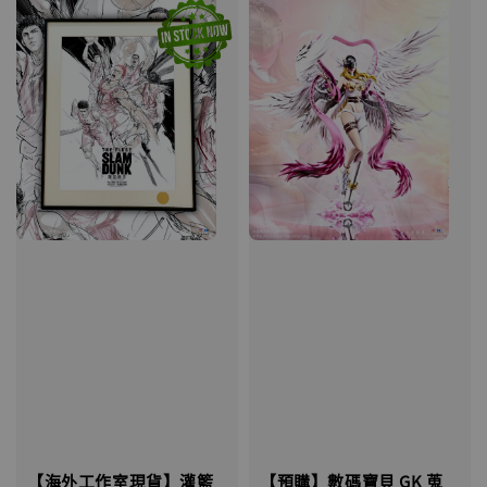
【海外工作室現貨】灌籃
【預購】數碼寶貝 GK 蒐