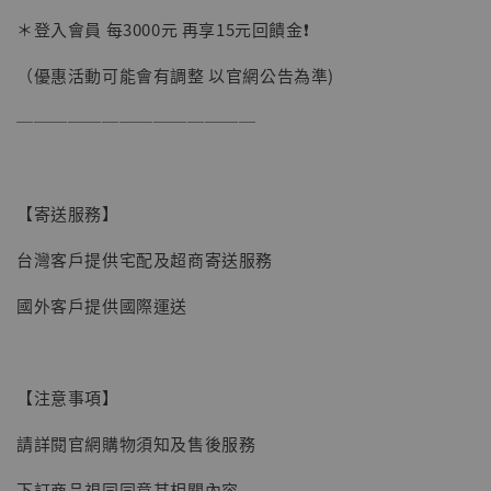
加購優惠【讓子彈飛 鵝城縣長 張麻子 [BK01]】
＊登入會員 每3000元 再享15元回饋金❗️
（優惠活動可能會有調整 以官網公告為準)
──────────────
【寄送服務】
台灣客戶提供宅配及超商寄送服務
國外客戶提供國際運送
【注意事項】
請詳閱官網購物須知及售後服務
【現貨】BJSTUDIO 1/6系列可動蒐藏人偶 讓
下訂商品視同同意其相關內容