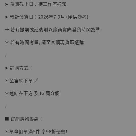
➤ 預購截止日：待工作室通知
➤ 預計發貨日：2026年7-9月 (僅供參考)
→ 若有提前或延後則以廠商實際發貨時間為準
＊ 若有時間考量, 請至官網現貨區選購
⁝
➤ 訂購方式：
【店內現貨】海賊王 系列蒐藏雕像 布魯克達
摩 [7STARS Studio]
＊至官網下單 🔗
-
+
NT$ 1,500
NT$ 1,870
＊連結在下方 及 IG 簡介欄
⁝
加入購物車
■ 官網購物優惠：
＊單筆訂單滿5件 享98折優惠❗️