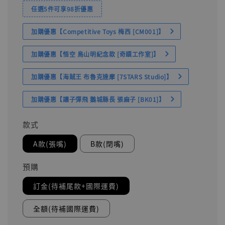
任選5件可享98折優惠
加購優惠【Competitive Toys 梅西 [CM001]】
加購優惠【悟空 鳥山明紀念款 [奇蹟工作室]】
加購優惠【海賊王 布魯克達摩 [7STARS Studio]】
加購優惠【讓子彈飛 鵝城縣長 張麻子 [BK01]】
款式
A款(張嘴)
B款(閉嘴)
預購
訂金(待補尾款+國際運費)
全額(待補國際運費)