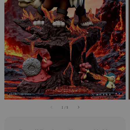
1
/
5