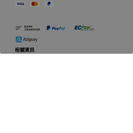
相關資訊
無人島玩具公司資訊
里程碑
聯絡我們
認識GK
GK 預購流程說明
常見問題Q&A
EZWay易利委APP教學
For overseas clients