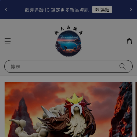
！
IG 連結
歡迎追蹤 IG 鎖定更多新品資訊
搜尋