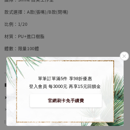
【店內現貨】七龍珠 系列蒐藏雕像 悟空 鳥山
明紀念款 [奇蹟工作室]
款式選擇：A款(張嘴)/B款(閉嘴)
-
+
NT$ 4,280
比例：1/20
NT$ 5,580
材質：PU+進口樹脂
加入購物車
體數：限量100體
加購優惠【海賊王 布魯克達摩 [7STARS Studio]】
──────────────
單筆訂單滿5件 享98折優惠
■ 販售資訊：
登入會員 每3000元 再享15元回饋金
➤ 價格 3980元 (訂金1980)
官網刷卡免手續費
＊ 國際運費另計
⁝