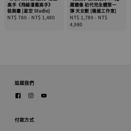
高手《飛線灌籃高手》
藏雕像 初代完全體第一
裝飾畫 [星空 Studio]
彈 天女獸 [橋屋工作室]
Regular
NT$ 780
-
NT$ 1,480
Regular
NT$ 1,780
-
NT$
price
price
4,980
追蹤我們
付款方式