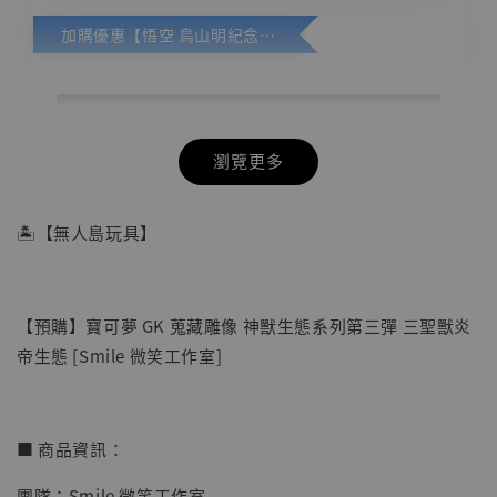
加購優惠【悟空 鳥山明紀念款 [奇蹟工作室]】
瀏覽更多
🏝【無人島玩具】
【預購】寶可夢 GK 蒐藏雕像 神獸生態系列第三彈 三聖獸炎
帝生態 [Smile 微笑工作室]
■ 商品資訊：
團隊：Smile 微笑工作室