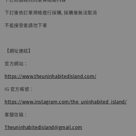
子彈飛 鵝城縣長 張麻子 [BK01]
下訂後依訂單規格進行採購, 採購後無法取消
-
+
NT$ 4,980
NT$ 5,300
不能接受者請勿下單
加入購物車
【網址連結】
官方網站：
https://www.theuninhabitedisland.com/
IG 官方帳號：
https://www.instagram.com/the_uninhabited_island/
客服信箱：
Theuninhabitedisland@gmail.com