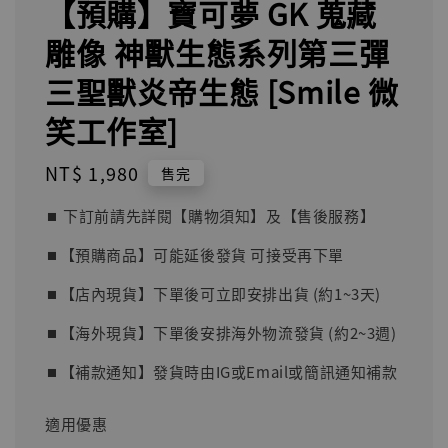
【預購】寶可夢 GK 蒐藏
雕像 神獸生態系列第三彈
三聖獸炎帝生態 [Smile 微
笑工作室]
Regular
NT$ 1,980
售完
price
⏹︎ 下訂前請先詳閱【購物須知】及【售後服務】
⏹︎【預購商品】可能延後發貨 可接受再下單
⏹︎【店內現貨】下單後可立即安排出貨 (約1~3天)
⏹︎【海外現貨】下單後安排海外物流發貨 (約2~3週)
⏹︎【補款通知】發貨時由IG或Email或簡訊通知補款
適用優惠