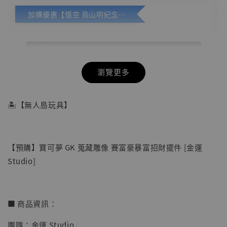
加購優惠【悟空 鳥山明紀念款 [奇蹟工作室]】
瀏覽更多
🏝【無人島玩具】
【預購】寶可夢 GK 蒐藏雕像 賽富豪暴富招財擺件 [金運
Studio]
■ 商品資訊：
團隊：金運 Studio