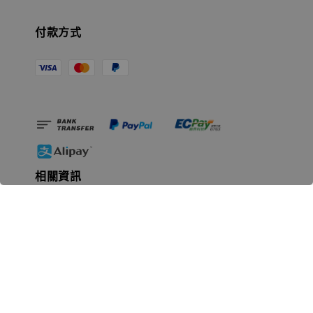
付款方式
相關資訊
無人島玩具公司資訊
里程碑
聯絡我們
認識GK
GK 預購流程說明
常見問題Q&A
EZWay易利委APP教學