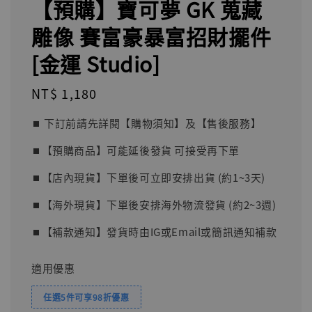
【預購】寶可夢 GK 蒐藏
雕像 賽富豪暴富招財擺件
[金運 Studio]
Regular
NT$ 1,180
price
⏹︎ 下訂前請先詳閱【購物須知】及【售後服務】
⏹︎【預購商品】可能延後發貨 可接受再下單
⏹︎【店內現貨】下單後可立即安排出貨 (約1~3天)
⏹︎【海外現貨】下單後安排海外物流發貨 (約2~3週)
⏹︎【補款通知】發貨時由IG或Email或簡訊通知補款
適用優惠
任選5件可享98折優惠