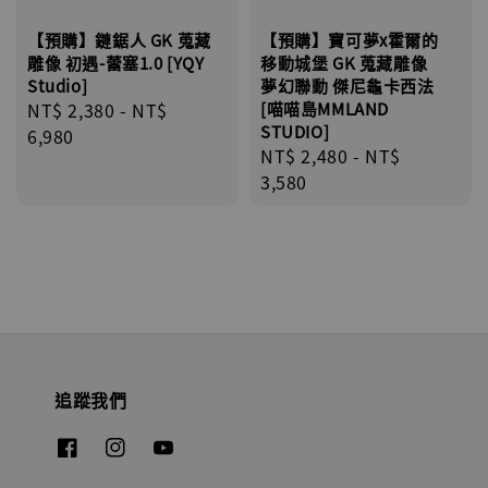
【預購】鏈鋸人 GK 蒐藏
【預購】寶可夢x霍爾的
雕像 初遇-蕾塞1.0 [YQY
移動城堡 GK 蒐藏雕像
Studio]
夢幻聯動 傑尼龜卡西法
Regular
NT$ 2,380
-
NT$
[喵喵島MMLAND
STUDIO]
price
6,980
Regular
NT$ 2,480
-
NT$
price
3,580
追蹤我們