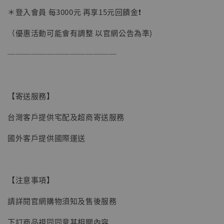
加購優惠【讓子彈飛 鵝城縣長 張麻子 [BK01]】
＊登入會員 每3000元 再享15元回饋金❗️
（優惠活動可能會有調整 以官網公告為準)
──────────────
【寄送服務】
台灣客戶提供宅配及超商寄送服務
國外客戶提供國際運送
【注意事項】
請詳閱官網購物須知及售後服務
【現貨】BJSTUDIO 1/6系列可動蒐藏人偶 讓
下訂商品視同同意其相關內容