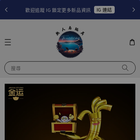
！
IG 連結
歡迎追蹤 IG 鎖定更多新品資訊
搜尋