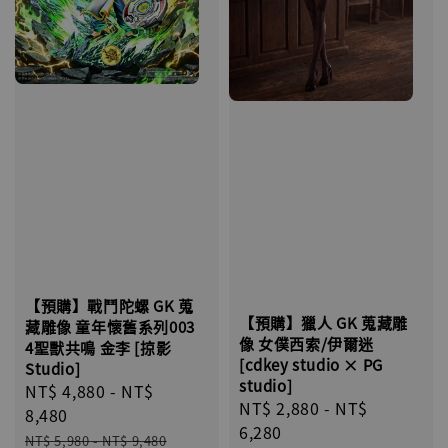
【預購】戰鬥陀螺 GK 蒐
【預購】獵人 GK 蒐藏雕
藏雕像 童年懷舊系列003
像 女僕西索/伊爾迷
4聖獸共鳴 金李 [掠影
[cdkey studio × PG
Studio]
studio]
Sale
NT$ 4,880
-
NT$
Regular
NT$ 2,880
-
NT$
price
8,480
price
6,280
Regular
NT$ 5,980
-
NT$ 9,480