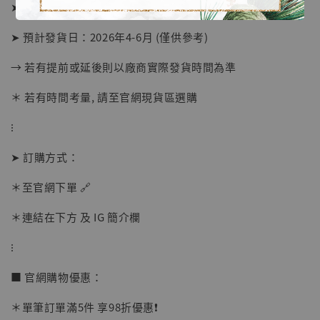
➤ 預購截止日：待工作室通知
➤ 預計發貨日：2026年4-6月 (僅供參考)
→ 若有提前或延後則以廠商實際發貨時間為準
＊ 若有時間考量, 請至官網現貨區選購
⁝
➤ 訂購方式：
【店內現貨】海賊王 系列蒐藏雕像 布魯克達
摩 [7STARS Studio]
＊至官網下單 🔗
-
+
NT$ 1,500
NT$ 1,870
＊連結在下方 及 IG 簡介欄
⁝
加入購物車
■ 官網購物優惠：
＊單筆訂單滿5件 享98折優惠❗️