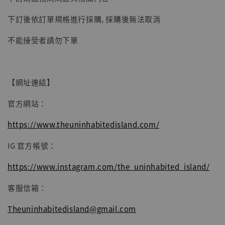
子彈飛 鵝城縣長 張麻子 [BK01]
下訂後依訂單規格進行採購, 採購後無法取消
-
+
NT$ 4,980
NT$ 5,300
不能接受者請勿下單
加入購物車
【網址連結】
官方網站：
https://www.theuninhabitedisland.com/
IG 官方帳號：
https://www.instagram.com/the_uninhabited_island/
客服信箱：
Theuninhabitedisland@gmail.com