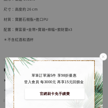
【店內現貨】七龍珠 系列蒐藏雕像 悟空 鳥山
明紀念款 [奇蹟工作室]
尺寸：高度約 26 cm
-
+
NT$ 4,280
材質：寶麗石樹脂+進口PU
NT$ 5,580
配置：賽富豪+金幣+寶箱+條幅+索財靈x3
加入購物車
＊不含紅酒和酒杯
加購優惠【海賊王 布魯克達摩 [7STARS Studio]】
──────────────
■ 販售資訊：
單筆訂單滿5件 享98折優惠
➤ 價格 2880元 (訂金1180)
登入會員 每3000元 再享15元回饋金
＊ 國際運費另計
官網刷卡免手續費
⁝