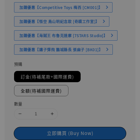
加購優惠【Competitive Toys 梅西 [CM001]】
加購優惠【悟空 鳥山明紀念款 [奇蹟工作室]】
加購優惠【海賊王 布魯克達摩 [7STARS Studio]】
加購優惠【讓子彈飛 鵝城縣長 張麻子 [BK01]】
預購
訂金(待補尾款+國際運費)
全額(待補國際運費)
數量
立即購買 (Buy Now)