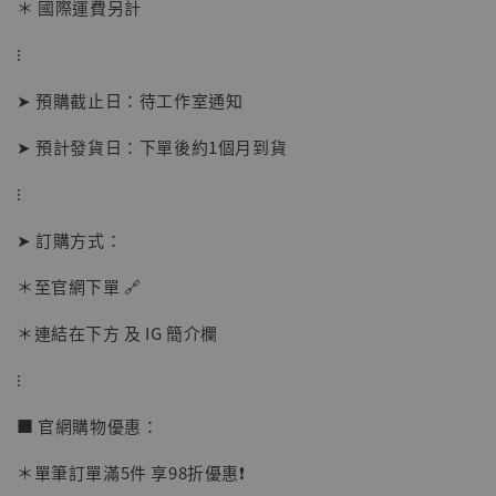
＊ 國際運費另計
⁝
➤ 預購截止日：待工作室通知
➤ 預計發貨日：下單後約1個月到貨
⁝
【店內現貨】海賊王 系列蒐藏雕像 布魯克達
摩 [7STARS Studio]
➤ 訂購方式：
-
+
NT$ 1,500
NT$ 1,870
＊至官網下單 🔗
＊連結在下方 及 IG 簡介欄
加入購物車
⁝
■ 官網購物優惠：
加購優惠【讓子彈飛 鵝城縣長 張麻子 [BK01]】
＊單筆訂單滿5件 享98折優惠❗️