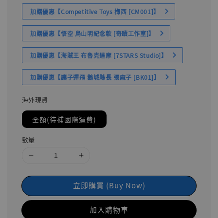
加購優惠【Competitive Toys 梅西 [CM001]】
加購優惠【悟空 鳥山明紀念款 [奇蹟工作室]】
加購優惠【海賊王 布魯克達摩 [7STARS Studio]】
加購優惠【讓子彈飛 鵝城縣長 張麻子 [BK01]】
海外現貨
全額(待補國際運費)
數量
立即購買 (Buy Now)
加入購物車