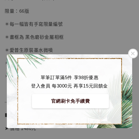
-
+
NT$ 4,280
限量：66版
NT$ 5,580
＊每一幅皆有手寫限量編號
加入購物車
＊畫框為 黑色磨砂金屬相框
＊愛普生原裝墨水微噴
加購優惠【海賊王 布魯克達摩 [7STARS Studio]】
＊表面配有防塵透明有機玻璃
＊背面爲黑色防潮背板
單筆訂單滿5件 享98折優惠
登入會員 每3000元 再享15元回饋金
官網刷卡免手續費
──────────────
■ 販售資訊：
➤ 價格 1480元