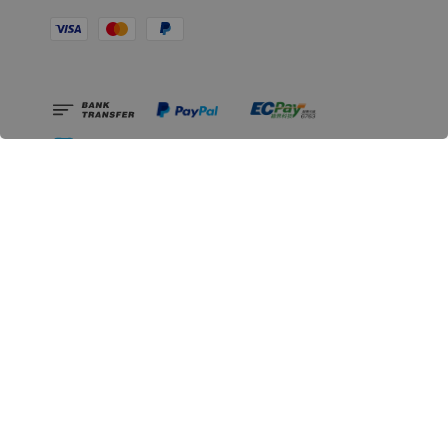
相關資訊
無人島玩具公司資訊
里程碑
聯絡我們
認識GK
GK 預購流程說明
常見問題Q&A
EZWay易利委APP教學
For overseas clients