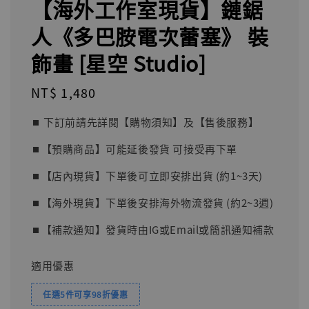
【海外工作室現貨】鏈鋸
人《多巴胺電次蕾塞》 裝
飾畫 [星空 Studio]
Regular
NT$ 1,480
price
⏹︎ 下訂前請先詳閱【購物須知】及【售後服務】
⏹︎【預購商品】可能延後發貨 可接受再下單
⏹︎【店內現貨】下單後可立即安排出貨 (約1~3天)
⏹︎【海外現貨】下單後安排海外物流發貨 (約2~3週)
⏹︎【補款通知】發貨時由IG或Email或簡訊通知補款
適用優惠
任選5件可享98折優惠