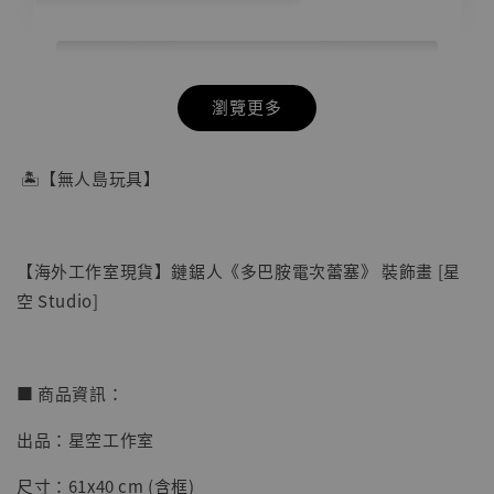
瀏覽更多
🏝【無人島玩具】
【海外工作室現貨】鏈鋸人《多巴胺電次蕾塞》 裝飾畫 [星
空 Studio]
■ 商品資訊：
出品：星空工作室
【店內現貨】七龍珠 系列蒐藏雕像 悟空 鳥山
明紀念款 [奇蹟工作室]
尺寸：61x40 cm (含框)