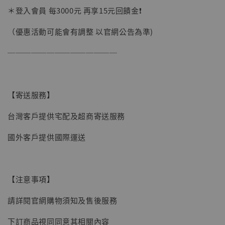
＊登入會員 每3000元 再享15元回饋金❗️
（優惠活動可能會有調整 以官網公告為準)
──────────────
【寄送服務】
台灣客戶提供宅配及超商寄送服務
國外客戶提供國際運送
【注意事項】
【現貨】BJSTUDIO 1/6系列可動蒐藏人偶 讓
請詳閱官網購物須知及售後服務
子彈飛 鵝城縣長 張麻子 [BK01]
下訂商品視同同意其相關內容