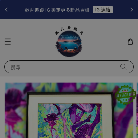
！
IG 連結
歡迎追蹤 IG 鎖定更多新品資訊
搜尋