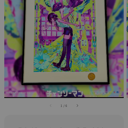
1
/
6