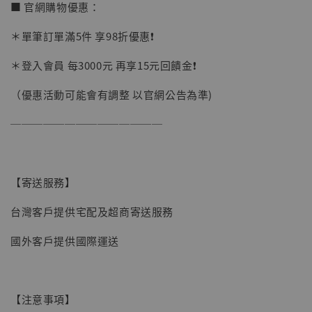
■ 官網購物優惠：
＊單筆訂單滿5件 享98折優惠❗️
＊登入會員 每3000元 再享15元回饋金❗️
（優惠活動可能會有調整 以官網公告為準)
──────────────
【寄送服務】
台灣客戶提供宅配及超商寄送服務
國外客戶提供國際運送
【現貨】BJSTUDIO 1/6系列可動蒐藏人偶 讓
子彈飛 鵝城縣長 張麻子 [BK01]
-
+
NT$ 4,980
【注意事項】
NT$ 5,300