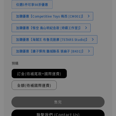
任選5件可享98折優惠
加購優惠【Competitive Toys 梅西 [CM001]】
加購優惠【悟空 鳥山明紀念款 [奇蹟工作室]】
加購優惠【海賊王 布魯克達摩 [7STARS Studio]】
加購優惠【讓子彈飛 鵝城縣長 張麻子 [BK01]】
預購
訂金(待補尾款+國際運費)
全額(待補國際運費)
售完
聯繫我們 (Contact Us)