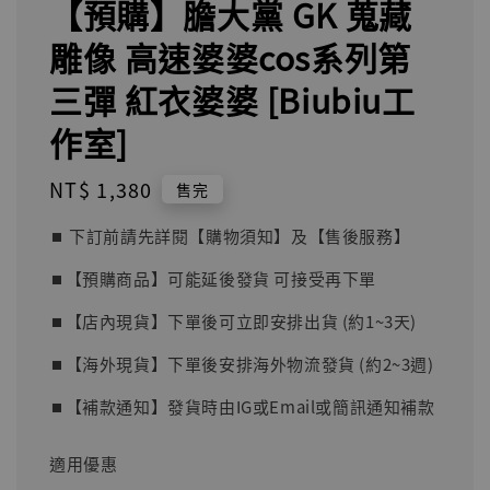
【預購】膽大黨 GK 蒐藏
雕像 高速婆婆cos系列第
三彈 紅衣婆婆 [Biubiu工
作室]
Regular
NT$ 1,380
售完
price
⏹︎ 下訂前請先詳閱【購物須知】及【售後服務】
⏹︎【預購商品】可能延後發貨 可接受再下單
⏹︎【店內現貨】下單後可立即安排出貨 (約1~3天)
⏹︎【海外現貨】下單後安排海外物流發貨 (約2~3週)
⏹︎【補款通知】發貨時由IG或Email或簡訊通知補款
適用優惠