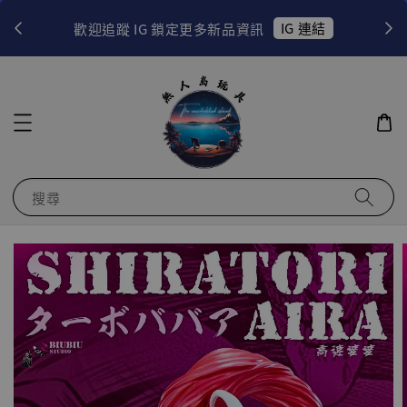
！
IG 連結
歡迎追蹤 IG 鎖定更多新品資訊
搜尋