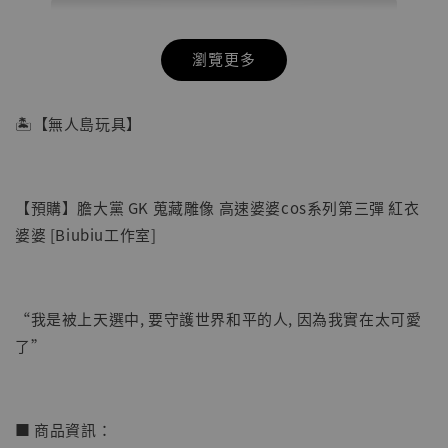
瀏覽更多
🏝【無人島玩具】
【預購】膽大黨 GK 蒐藏雕像 高速婆婆cos系列第三彈 紅衣
婆婆 [Biubiu工作室]
“我是被上天選中, 要守護世界和平的人, 因為我實在太可愛
了”
【店內現貨】七龍珠 系列蒐藏雕像 悟空 鳥山
明紀念款 [奇蹟工作室]
-
+
NT$ 4,280
■ 商品資訊：