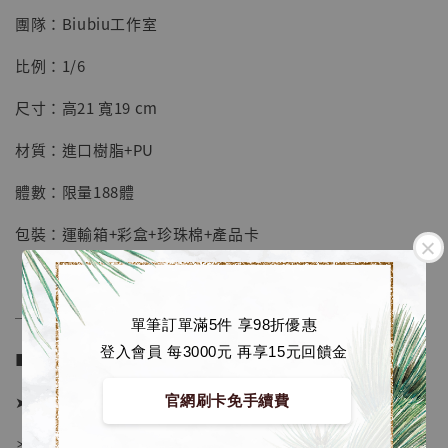
NT$ 5,580
團隊：Biubiu工作室
加入購物車
比例：1/6
尺寸：高21 寬19 cm
材質：進口樹脂+PU
加購優惠【海賊王 布魯克達摩 [7STARS Studio]】
體數：限量188體
包裝：運輸箱+彩盒+珍珠棉+產品卡
──────────────
單筆訂單滿5件 享98折優惠
登入會員 每3000元 再享15元回饋金
■ 販售資訊：
➤ 價格 2880元 (訂金1380)
官網刷卡免手續費
＊ 國際運費另計