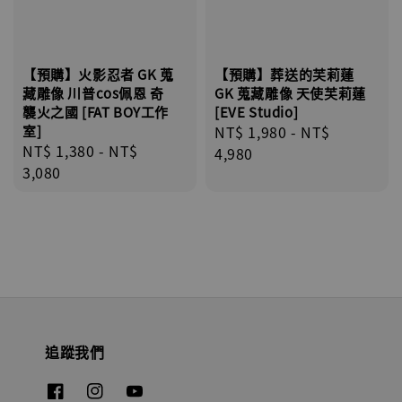
【預購】火影忍者 GK 蒐
【預購】葬送的芙莉蓮
藏雕像 川普cos佩恩 奇
GK 蒐藏雕像 天使芙莉蓮
襲火之國 [FAT BOY工作
[EVE Studio]
室]
Regular
NT$ 1,980
-
NT$
Regular
NT$ 1,380
-
NT$
price
4,980
price
3,080
追蹤我們