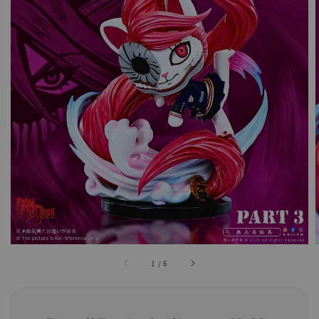
1
/
6