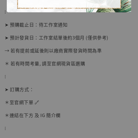
⁝
➤ 預購截止日：待工作室通知
➤ 預計發貨日：工作室結單後約3個月 (僅供參考)
【店內現貨】海賊王 系列蒐藏雕像 布魯克達
摩 [7STARS Studio]
→ 若有提前或延後則以廠商實際發貨時間為準
-
+
NT$ 1,500
＊ 若有時間考量, 請至官網現貨區選購
NT$ 1,870
⁝
加入購物車
➤ 訂購方式：
＊至官網下單 🔗
＊連結在下方 及 IG 簡介欄
加購優惠【讓子彈飛 鵝城縣長 張麻子 [BK01]】
⁝