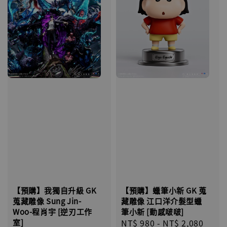
【預購】我獨自升級 GK
【預購】蠟筆小新 GK 蒐
蒐藏雕像 Sung Jin-
藏雕像 江口洋介髮型蠟
Woo-程肖宇 [逆刃工作
筆小新 [動感啵啵]
室]
Regular
NT$ 980
-
NT$ 2,080