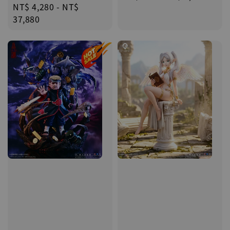
Regular
NT$ 4,280
-
NT$
price
price
37,880