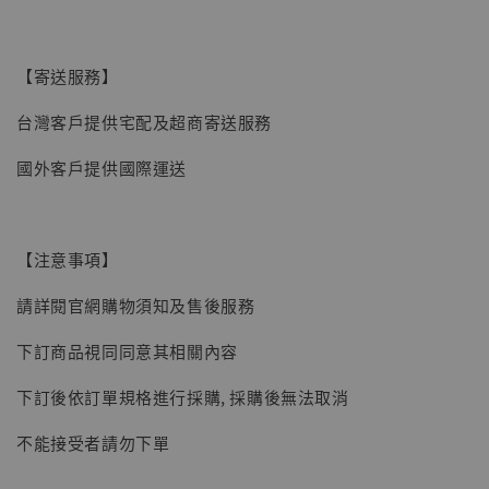
【寄送服務】
台灣客戶提供宅配及超商寄送服務
國外客戶提供國際運送
【注意事項】
請詳閱官網購物須知及售後服務
【現貨】BJSTUDIO 1/6系列可動蒐藏人偶 讓
下訂商品視同同意其相關內容
子彈飛 鵝城縣長 張麻子 [BK01]
下訂後依訂單規格進行採購, 採購後無法取消
-
+
NT$ 4,980
NT$ 5,300
不能接受者請勿下單