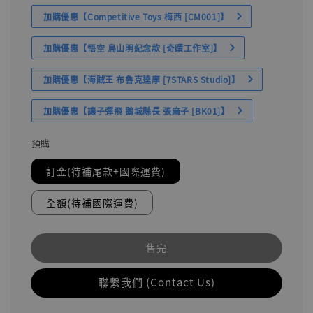
加購優惠【Competitive Toys 梅西 [CM001]】
加購優惠【悟空 鳥山明紀念款 [奇蹟工作室]】
加購優惠【海賊王 布魯克達摩 [7STARS Studio]】
加購優惠【讓子彈飛 鵝城縣長 張麻子 [BK01]】
預購
訂金(待補尾款+國際運費)
全額(待補國際運費)
售完
聯繫我們 (Contact Us)