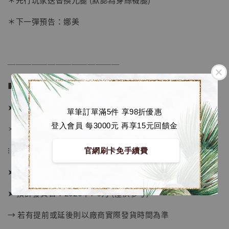
加入購物車
＊下一彈預告：娜美
加購優惠【海賊王 布魯克達摩 [7STARS Studio]】
──────────────
■ 販售資訊：
➤ 價格 5880元 (訂金2980)
單筆訂單滿5件 享98折優惠
登入會員 每3000元 再享15元回饋金
＊ 國際運費另計
⁝
官網刷卡免手續費
➤ 預購截止日：待工作室通知
➤ 預計發貨日：2026年7-9月 (僅供參考)
→ 若有提前或延後則以廠商實際發貨時間為準