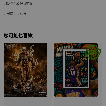
#模型 #公仔 #雕像
#海賊王 #女帝
您可能也喜歡