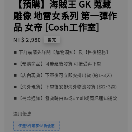
【預購】海賊王 GK 蒐藏
雕像 地雷女系列 第一彈作
品 女帝 [Cosh工作室]
Regular
NT$ 2,980
售完
price
⏹︎ 下訂前請先詳閱【購物須知】及【售後服務】
⏹︎【預購商品】可能延後發貨 可接受再下單
⏹︎【店內現貨】下單後可立即安排出貨 (約1~3天)
⏹︎【海外現貨】下單後安排海外物流發貨 (約2~3週)
⏹︎【補款通知】發貨時由IG或Email或簡訊通知補款
適用優惠
任選5件可享98折優惠