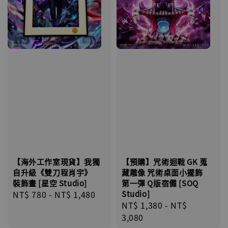
【海外工作室現貨】我獨
【預購】咒術迴戰 GK 蒐
自升級《雙刀程肖宇》
藏雕像 咒術桌面小擺飾
裝飾畫 [星空 Studio]
第一彈 Q版宿儺 [SOQ
Regular
NT$ 780
-
NT$ 1,480
Studio]
Regular
NT$ 1,380
-
NT$
price
price
3,080