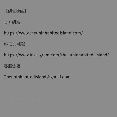
加入購物車
【網址連結】
官方網站：
https://www.theuninhabitedisland.com/
IG 官方帳號：
https://www.instagram.com/the_uninhabited_island/
客服信箱：
Theuninhabitedisland@gmail.com
- - - - - - - - - - - - - - - - - - - -