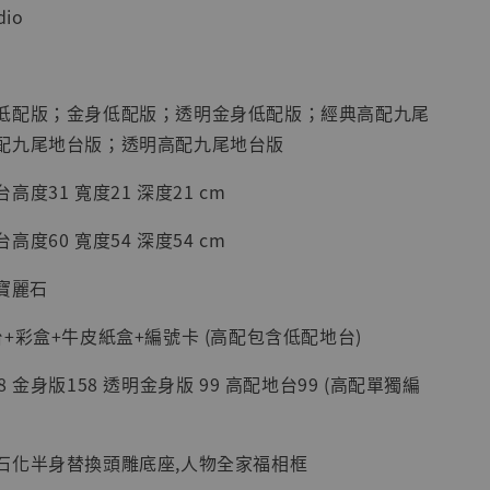
dio
加購優惠【海賊王 布魯克達摩 [7STARS Studio]】
低配版；金身低配版；透明金身低配版；經典高配九尾
配九尾地台版；透明高配九尾地台版
度31 寬度21 深度21 cm
度60 寬度54 深度54 cm
寶麗石
+彩盒+牛皮紙盒+編號卡 (高配包含低配地台)
現貨】海賊王
藏雕像 布魯
 金身版158 透明金身版 99 高配地台99 (高配單獨編
[7STARS
]
-
+
石化半身替換頭雕底座,人物全家福相框