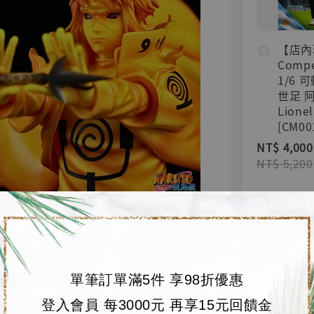
【店內
Compe
1/6 
世足 
Lionel
[CM00
NT$ 4,000
NT$ 5,200
加
單筆訂單滿5件 享98折優惠
登入會員 每3000元 再享15元回饋金