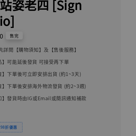
站姿老四 [Sign
io]
0
售完
前請先詳閱【購物須知】及【售後服務】
品】可能延後發貨 可接受再下單
貨】下單後可立即安排出貨 (約1~3天)
貨】下單後安排海外物流發貨 (約2~3週)
知】發貨時由IG或Email或簡訊通知補款
98折優惠