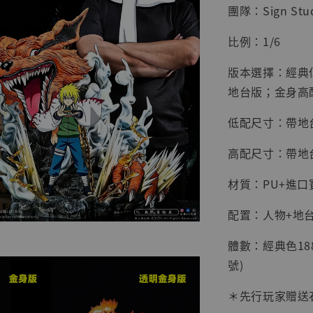
團隊：Sign Stu
比例：1/6
版本選擇：經典
地台版；金身高
低配尺寸：帶地台高
高配尺寸：帶地台高
材質：PU+進口
配置：人物+地台
【店內
系列蒐
體數：經典色188
克達摩 
Studio
號)
NT$ 1,500
＊先行玩家贈送
NT$ 1,870