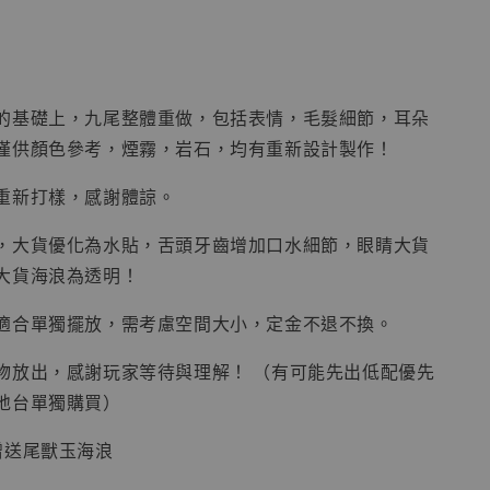
入購物車
的基礎上，九尾整體重做，包括表情，毛髮細節，耳朵
僅供顏色參考，煙霧，岩石，均有重新設計製作！
加購優惠【讓子彈飛 鵝城縣長 張麻子 [BK01]】
重新打樣，感謝體諒。
，大貨優化為水貼，舌頭牙齒增加口水細節，眼睛大貨
大貨海浪為透明！
適合單獨擺放，需考慮空間大小，定金不退不換。
物放出，感謝玩家等待與理解！ （有可能先出低配優先
地台單獨購買）
贈送尾獸玉海浪
】
UDIO 1/6系列