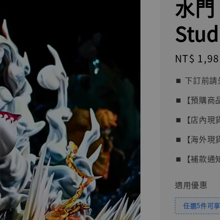
水門 
Stud
Regular
NT$ 1,98
price
⏹︎ 下訂
⏹︎【預購商
⏹︎【店內現
⏹︎【海外現
⏹︎【補款通
適用優惠
任選5件可享