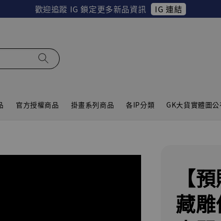
IG 連結
歡迎追蹤 IG 鎖定更多新品資訊
品
官方授權商品
掛畫系列商品
各IP分類
GK大貨實體圖公
【預
藏雕