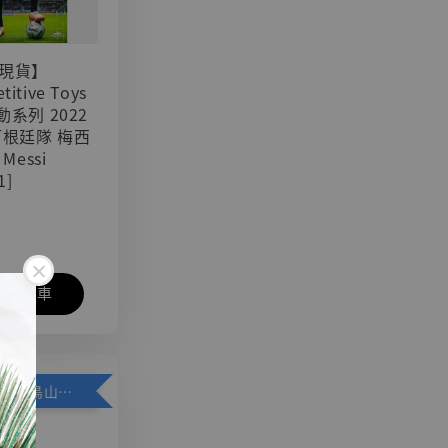
現貨】
titive Toys
可動系列 2022
阿根廷隊 梅西
 Messi
1]
入購物車
加購優惠【悟空 鳥山明紀念款 [奇蹟工作室]】