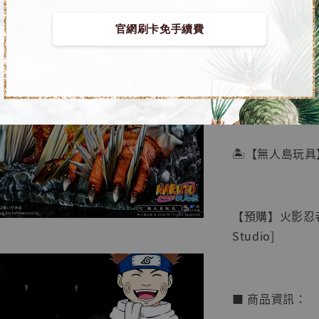
官網刷卡免手續費
【店內
🏝【無人島玩具
系列蒐
鳥山明
工作室
【預購】火影忍者 
NT$ 4,280
Studio]
NT$ 5,580
加
■ 商品資訊：