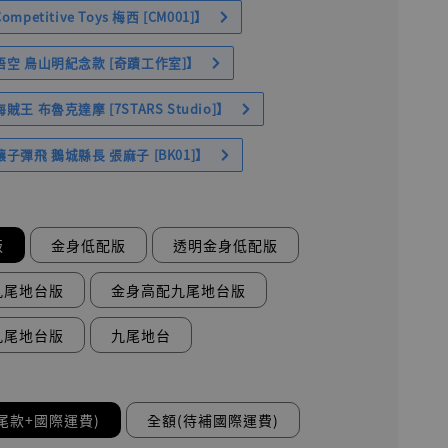
petitive Toys 梅西 [CM001]】
空 鳥山明紀念款 [奇蹟工作室]】
王 布魯克達摩 [7STARS Studio]】
子彈飛 鵝城縣長 張麻子 [BK01]】
版
金身低配版
透明金身低配版
九尾地台版
金身高配九尾地台版
九尾地台版
九尾地台
尾款+國際運費)
全額(待補國際運費)