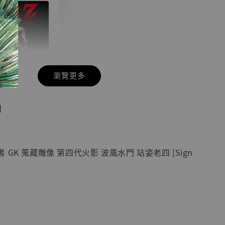
瀏覽更多
現貨】七龍珠
】
藏雕像 悟空
紀念款 [奇蹟
]
GK 蒐藏雕像 第四代火影 波風水門 站姿老四 [Sign
-
+
入購物車