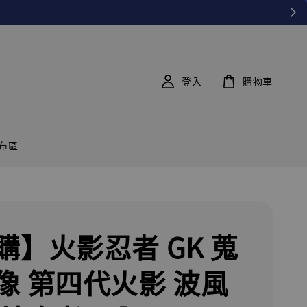
登入
購物車
布區
購】火影忍者 GK 蒐
像 第四代火影 波風