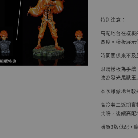
加
特別注意：
高配地台在樣板
長度。樣板展示
時間關係來不及
眼睛樣板為手繪
改為發光尾獸玉
本次雕像地台較
高冷老二近期實
共鳴，後續高配
購買3版低配，
【現貨
BJST