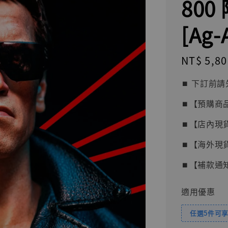
800
[Ag-
Regular
NT$ 5,80
price
⏹︎ 下訂
⏹︎【預購商
⏹︎【店內現
⏹︎【海外現
⏹︎【補款通
適用優惠
任選5件可享