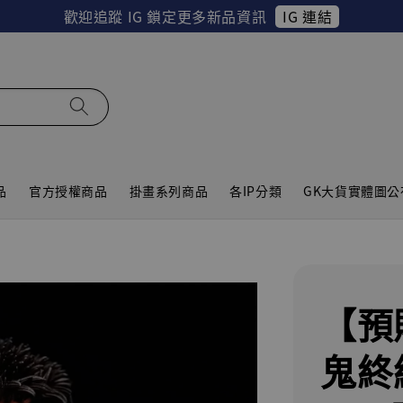
IG 連結
歡迎追蹤 IG 鎖定更多新品資訊
品
官方授權商品
掛畫系列商品
各IP分類
GK大貨實體圖公
【預購
鬼終結