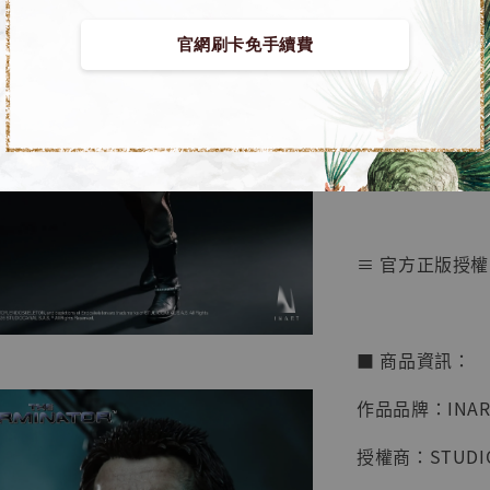
【店內
🏝【無人島玩具
官網刷卡免手續費
系列蒐
鳥山明
工作室
【預購】INART 
NT$ 4,280
[Ag-A031]
NT$ 5,580
加
≡ 官方正版授權
■ 商品資訊：
作品品牌：INAR
授權商：STUDIOC