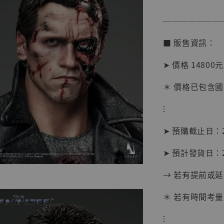
───────
■ 販售資訊：
➤ 價格 14800元
＊ 價格已包含國
⁝
【現貨
BJST
➤ 預購截止日：2
可動蒐
彈飛 
➤ 預計發貨日：2
子 [BK
→ 若有提前或
NT$ 4,980
NT$ 5,300
＊ 若有時間考量
⁝
加