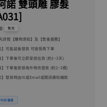
 阿諾 雙頭雕 膠髮
A031]
0
售完
前請先詳閱【購物須知】及【售後服務】
品】可能延後發貨 可接受再下單
貨】下單後可立即安排出貨 (約1~3天)
貨】下單後安排海外物流發貨 (約2~3週)
知】發貨時由IG或Email或簡訊通知補款
98折優惠