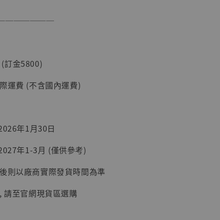
───────
 (訂金5800)
際運費 (不含國內運費)
】
UDIO 1/6系列
026年1月30日
藏人偶 讓子
鵝城縣長 張麻
027年1-3月 (僅供參考)
01]
延後則以廠商實際發貨時間為準
-
+
, 請至官網現貨區選購
入購物車