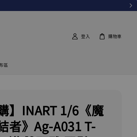
登入
購物車
布區
】INART 1/6《魔
者》Ag-A031 T-