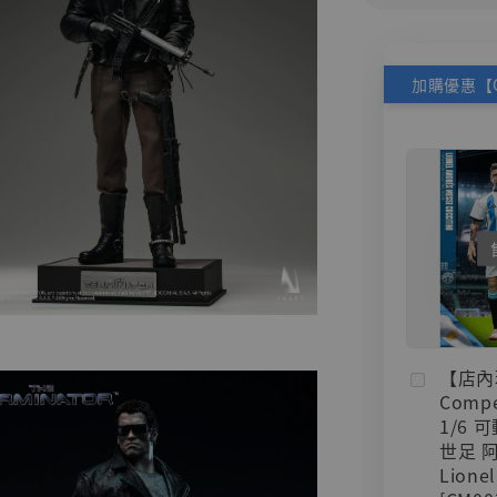
【店內
Compe
1/6 
世足 
Lionel