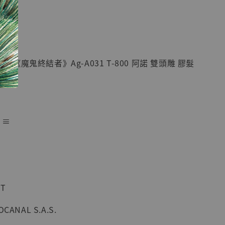
現貨】七龍珠
】
藏雕像 悟空
紀念款 [奇蹟
]
1/6《魔鬼終結者》Ag-A031 T-800 阿諾 雙頭雕 膠髮
-
+
入購物車
 ≡
加購優惠【海賊王 布魯克達摩 [7STARS Studio]】
T
ANAL S.A.S.