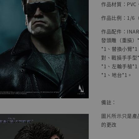
作品材質：PVC
作品比例：1/6（含
作品配件：INA
發頭雕（重損）*
【店內
系列蒐
*1、替換小臂*
克達摩 
對、戰損手手型*
Studio
*1、左輪手槍*
NT$ 1,500
*1、地台*1。
NT$ 1,870
加
備註：
圖片所示只是產
的更改