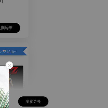
1]
入購物車
加購優惠【悟空 鳥山明紀念款 [奇蹟工作室]】
瀏覽更多