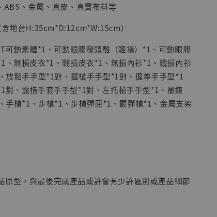
、ABS、金屬、真皮、真實布料等
地台H:35cm*D:12cm*W:15cm）
RT可動素體*1、可動眼膠發頭雕（輕損）*1、可動眼膠
1、無損皮衣*1、戰損皮衣*1、無損內衫*1、戰損內衫
現貨】海賊王
藏雕像 布魯
1、放鬆手手型*1對、握槍手手型*1對、握拳手手型*1
[7STARS
1對、露指手套手手型*1對、左托槍手手型*1、墨鏡
]
1、手槍*1、步槍*1、步槍彈匣*1、霰彈槍*1、金屬支架
-
+
入購物車
品原型，與最後完成產品或許會有少許區別或產品細節
加購優惠【讓子彈飛 鵝城縣長 張麻子 [BK01]】