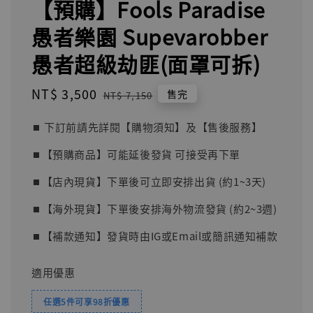
【預購】Fools Paradise
愚者樂園 Supevarobber
愚者超級劫匪(面罩可拆)
Sale
NT$ 3,500
Regular
售完
NT$ 7,150
price
price
⏹︎ 下訂前請先詳閱【購物須知】及【售後服務】
⏹︎【預購商品】可能延後發貨 可接受再下單
⏹︎【店內現貨】下單後可立即安排出貨 (約1~3天)
⏹︎【海外現貨】下單後安排海外物流發貨 (約2~3週)
⏹︎【補款通知】發貨時由IG或Email或簡訊通知補款
適用優惠
任選5件可享98折優惠