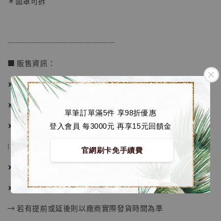
＊面罩可拆
加購優惠【海賊王 布魯克達摩 [7STARS Studio]】
──────────────
■ 販售資訊：
➤ 建議售價 7150元
➤ 預購價 6760元 (訂金3500)
單筆訂單滿5件 享98折優惠
➤ 價格已包含國際運費(未包含國內運費)
登入會員 每3000元 再享15元回饋金
⁝
官網刷卡免手續費
➤ 預購截止日：售完即止
➤ 預計發貨日：2026年7-9月 (僅供參考)
→ 若有提前或延後則以廠商實際發貨時間為準