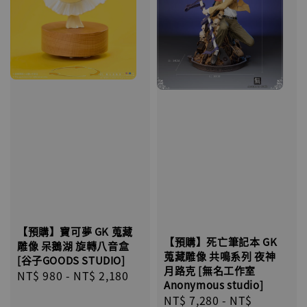
【預購】寶可夢 GK 蒐藏
【預購】死亡筆記本 GK
雕像 呆鵝湖 旋轉八音盒
蒐藏雕像 共鳴系列 夜神
[谷子GOODS STUDIO]
月路克 [無名工作室
Regular
NT$ 980
-
NT$ 2,180
Anonymous studio]
price
Regular
NT$ 7,280
-
NT$