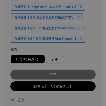
加購優惠【Competitive Toys 梅西 [CM001]】
加購優惠【悟空 鳥山明紀念款 [奇蹟工作室]】
加購優惠【海賊王 布魯克達摩 [7STARS Studio]】
加購優惠【讓子彈飛 鵝城縣長 張麻子 [BK01]】
預購
訂金(待補尾款)
全額
售完
聯繫我們 (Contact Us)
分享