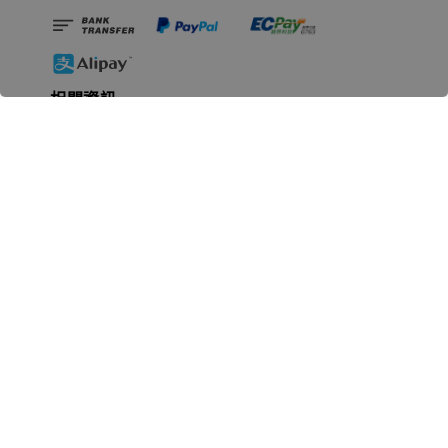
相關資訊
無人島玩具公司資訊
里程碑
聯絡我們
認識GK
GK 預購流程說明
常見問題Q&A
EZWay易利委APP教學
For overseas clients
Copyright © 2026 無人島玩具 All rights reserved | 統一編號 91582461