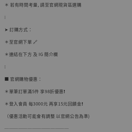
＊ 若有時間考量, 請至官網現貨區選購
⁝
【店內現貨】海賊王 系列蒐藏雕像 布魯克達
摩 [7STARS Studio]
➤ 訂購方式：
-
+
NT$ 1,500
NT$ 1,870
＊至官網下單 🔗
＊連結在下方 及 IG 簡介欄
加入購物車
⁝
■ 官網購物優惠：
加購優惠【讓子彈飛 鵝城縣長 張麻子 [BK01]】
＊單筆訂單滿5件 享98折優惠❗️
＊登入會員 每3000元 再享15元回饋金❗️
（優惠活動可能會有調整 以官網公告為準)
──────────────