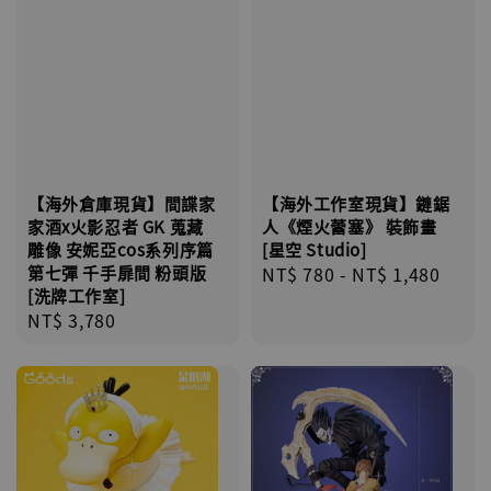
【海外倉庫現貨】間諜家
【海外工作室現貨】鏈鋸
家酒x火影忍者 GK 蒐藏
人《煙火蕾塞》 裝飾畫
雕像 安妮亞cos系列序篇
[星空 Studio]
第七彈 千手扉間 粉頭版
Regular
NT$ 780
-
NT$ 1,480
[洗牌工作室]
price
Regular
NT$ 3,780
price