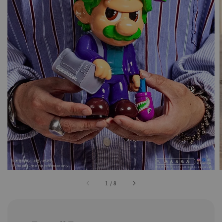
1
/
8