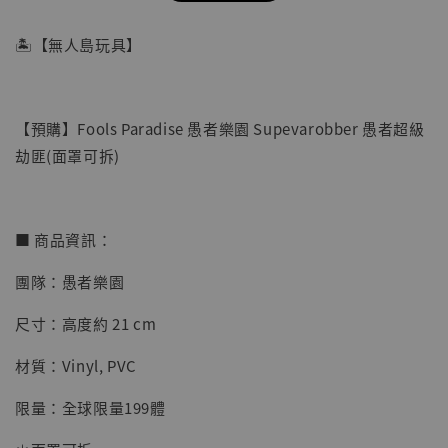
🏝【無人島玩具】
【預購】Fools Paradise 愚者樂園 Supevarobber 愚者超級
劫匪(面罩可拆)
■ 商品資訊：
團隊：愚者樂園
【店內現貨】七龍珠 系列蒐藏雕像 悟空 鳥山
明紀念款 [奇蹟工作室]
尺寸：高度約 21 cm
-
+
NT$ 4,280
材質：Vinyl, PVC
NT$ 5,580
限量：全球限量199體
加入購物車