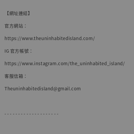
【網址連結】
官方網站：
https://www.theuninhabitedisland.com/
IG 官方帳號：
https://www.instagram.com/the_uninhabited_island/
客服信箱：
Theuninhabitedisland@gmail.com
- - - - - - - - - - - - - - - - - - - -