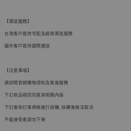
【寄送服務】
台灣客戶提供宅配及超商寄送服務
國外客戶提供國際運送
【注意事項】
【現貨】BJSTUDIO 1/6系列可動蒐藏人偶 讓
請詳閱官網購物須知及售後服務
子彈飛 鵝城縣長 張麻子 [BK01]
下訂商品視同同意其相關內容
-
+
NT$ 4,980
NT$ 5,300
下訂後依訂單規格進行採購, 採購後無法取消
不能接受者請勿下單
加入購物車