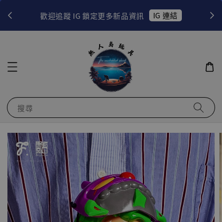
！
IG 連結
歡迎追蹤 IG 鎖定更多新品資訊
搜尋