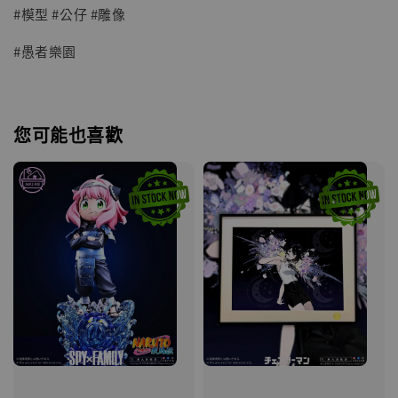
#模型 #公仔 #雕像
#愚者樂園
您可能也喜歡