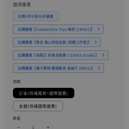
適用優惠
任選5件可享98折優惠
加購優惠【Competitive Toys 梅西 [CM001]】
加購優惠【悟空 鳥山明紀念款 [奇蹟工作室]】
加購優惠【海賊王 布魯克達摩 [7STARS Studio]】
加購優惠【讓子彈飛 鵝城縣長 張麻子 [BK01]】
預購
訂金(待補尾款+國際運費)
全額(待補國際運費)
數量