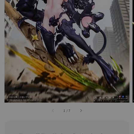
1
/
7