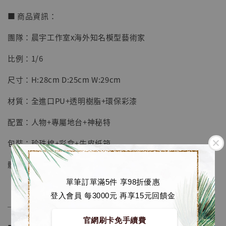
■ 商品資訊：
團隊：晨宇工作室x海外知名模型藝術家
【店內現貨】七龍珠 系列蒐藏雕像 悟空 鳥山
明紀念款 [奇蹟工作室]
比例：1/6
-
+
NT$ 4,280
尺寸：H:28cm D:25cm W:29cm
NT$ 5,580
材質：全進口PU+透明樹脂+環保彩漆
加入購物車
配置：人物+專屬地台+神秘特
包裝：珍珠棉+彩盒+牛皮紙箱
加購優惠【海賊王 布魯克達摩 [7STARS Studio]】
體數：限量188體
單筆訂單滿5件 享98折優惠
登入會員 每3000元 再享15元回饋金
──────────────
官網刷卡免手續費