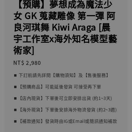
【預購】夢想成為魔法少
女 GK 蒐藏雕像 第一彈 阿
良河琪舞 Kiwi Araga [晨
宇工作室x海外知名模型藝
術家]
Regular
NT$ 2,980
price
⏹︎ 下訂前請先詳閱【購物須知】及【售後服務】
⏹︎【預購商品】可能延後發貨 可接受再下單
⏹︎【店內現貨】下單後可立即安排出貨 (約1~3天)
⏹︎【海外現貨】下單後安排海外物流發貨 (約2~3週)
⏹︎【補款通知】發貨時由IG或Email或簡訊通知補款