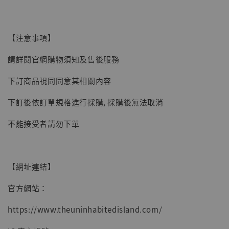
【現貨】BJSTUDIO 1/6系列可動蒐藏人偶 讓
【注意事項】
子彈飛 鵝城縣長 張麻子 [BK01]
請詳閱官網購物須知及售後服務
-
+
NT$ 4,980
NT$ 5,300
下訂商品視同同意其相關內容
下訂後依訂單規格進行採購, 採購後無法取消
加入購物車
不能接受者請勿下單
【網址連結】
官方網站：
https://www.theuninhabitedisland.com/