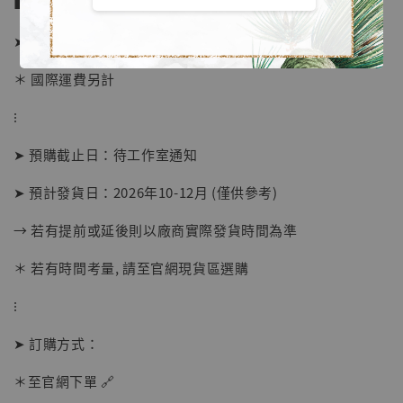
■ 販售資訊：
➤ 價格 6480元 (訂金2980)
＊ 國際運費另計
⁝
➤ 預購截止日：待工作室通知
➤ 預計發貨日：2026年10-12月 (僅供參考)
→ 若有提前或延後則以廠商實際發貨時間為準
＊ 若有時間考量, 請至官網現貨區選購
【店內現貨】海賊王 系列蒐藏雕像 布魯克達
摩 [7STARS Studio]
⁝
-
+
NT$ 1,500
NT$ 1,870
➤ 訂購方式：
＊至官網下單 🔗
加入購物車