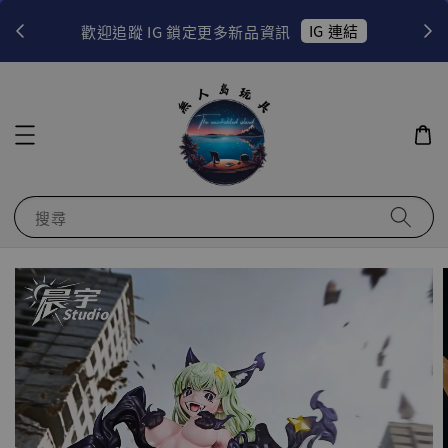
！
IG 連結
歡迎追蹤 IG 鎖定更多新品資訊
搜尋