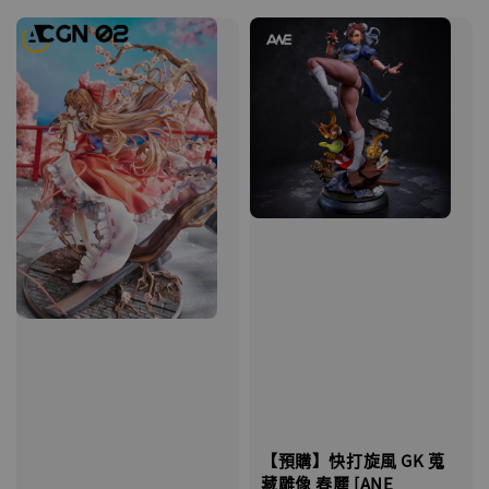
【預購】快打旋風 GK 蒐
藏雕像 春麗 [ANE