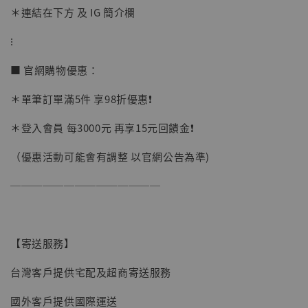
＊連結在下方 及 IG 簡介欄
⁝
加購優惠【讓子彈飛 鵝城縣長 張麻子 [BK01]】
■ 官網購物優惠：
＊單筆訂單滿5件 享98折優惠❗️
＊登入會員 每3000元 再享15元回饋金❗️
（優惠活動可能會有調整 以官網公告為準)
──────────────
【寄送服務】
台灣客戶提供宅配及超商寄送服務
國外客戶提供國際運送