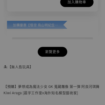
加入購物車
加購優惠【悟空 鳥山明紀念款 [奇蹟工作室]】
瀏覽更多
🏝【無人島玩具】
【預購】夢想成為魔法少女 GK 蒐藏雕像 第一彈 阿良河琪舞
Kiwi Araga [晨宇工作室x海外知名模型藝術家]