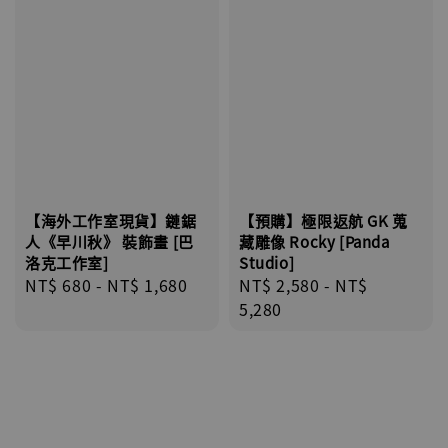
【海外工作室現貨】鏈鋸
【預購】極限返航 GK 蒐
人《早川秋》 裝飾畫 [巴
藏雕像 Rocky [Panda
洛克工作室]
Studio]
Regular
NT$ 680
-
NT$ 1,680
Regular
NT$ 2,580
-
NT$
price
price
5,280