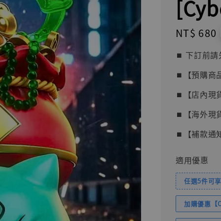
[Cy
Regular
NT$ 680
price
⏹︎ 下訂
⏹︎【預購商
⏹︎【店內現
⏹︎【海外現
⏹︎【補款通
適用優惠
任選5件可享
加購優惠【Com