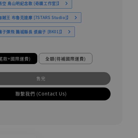
空 鳥山明紀念款 [奇蹟工作室]】
王 布魯克達摩 [7STARS Studio]】
子彈飛 鵝城縣長 張麻子 [BK01]】
尾款+國際運費)
全額(待補國際運費)
售完
聯繫我們 (Contact Us)