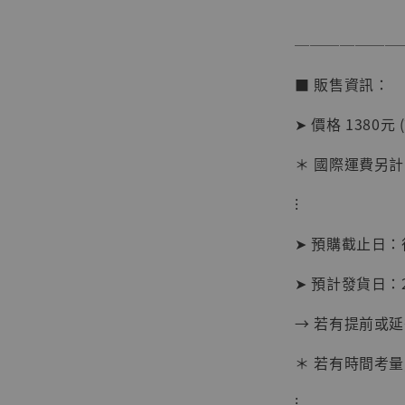
───────
【店內
■ 販售資訊：
系列蒐
克達摩 
➤ 價格 1380元 
Studio
＊ 國際運費另計
NT$ 1,500
NT$ 1,870
⁝
➤ 預購截止日
加
➤ 預計發貨日：2
→ 若有提前或
＊ 若有時間考量
⁝