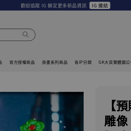
IG 連結
歡迎追蹤 IG 鎖定更多新品資訊
品
官方授權商品
掛畫系列商品
各IP分類
GK大貨實體圖公
【預
雕像