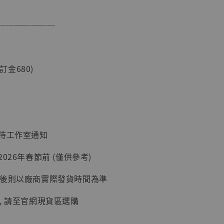
───────
現貨】海賊王
藏雕像 布魯
[7STARS
(訂金680)
]
-
+
：待工作室通知
入購物車
026年春節前 (僅供參考)
延後則以廠商實際發貨時間為準
加購優惠【讓子彈飛 鵝城縣長 張麻子 [BK01]】
, 請至官網現貨區選購