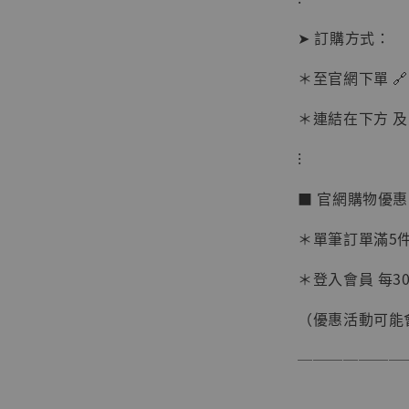
➤ 訂購方式：
＊至官網下單 🔗
＊連結在下方 及 
⁝
【現貨
BJST
■ 官網購物優
可動蒐
彈飛 
＊單筆訂單滿5件 
子 [BK
＊登入會員 每30
NT$ 4,980
NT$ 5,300
（優惠活動可能
───────
加