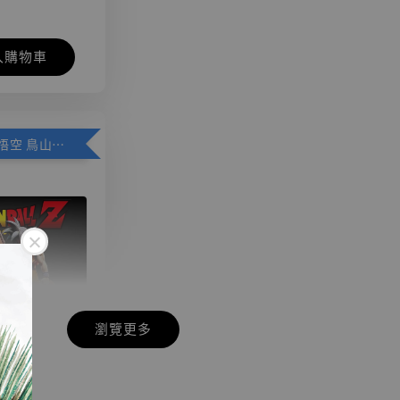
入購物車
加購優惠【悟空 鳥山明紀念款 [奇蹟工作室]】
瀏覽更多
現貨】七龍珠
】
藏雕像 悟空