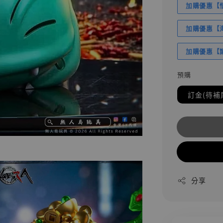
加購優惠【悟
加購優惠【海賊
加購優惠【讓
預購
訂金(待補
分享