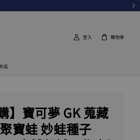
登入
購物車
布區
購】寶可夢 GK 蒐藏
 聚寶蛙 妙蛙種子