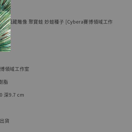
紀念款 [奇蹟
]
K 蒐藏雕像 聚寶蛙 妙蛙種子 [Cyber​​a賽博領域工作
-
+
入購物車
​a賽博領域工作室
加購優惠【海賊王 布魯克達摩 [7STARS Studio]】
樹脂
 深9.7 cm
前出貨