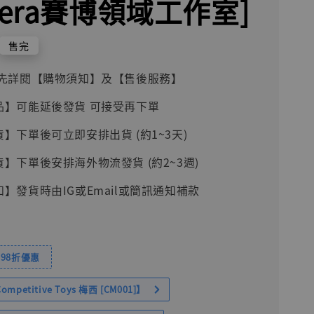
ber​​a賽博領域工作室]
售完
前請先詳閱【購物須知】及【售後服務】
品】可能延後發貨 可接受再下單
貨】下單後可立即安排出貨 (約1~3天)
貨】下單後安排海外物流發貨 (約2~3週)
知】發貨時由IG或Email或簡訊通知補款
98折優惠
petitive Toys 梅西 [CM001]】