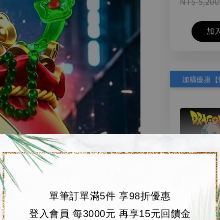
NT$ 5,200
加
單筆訂單滿5件 享98折優惠
【店內
🏝【無人島玩具
登入會員 每3000元 再享15元回饋金
系列蒐