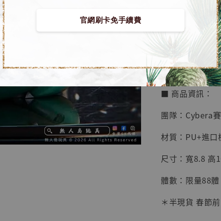
鳥山明
工作室
官網刷卡免手續費
【預購】寶可夢 G
NT$ 4,280
室]
NT$ 5,580
加
■ 商品資訊：
團隊：Cyber​
材質：PU+進口
尺寸：寬8.8 高10
體數：限量88體
＊半現貨 春節