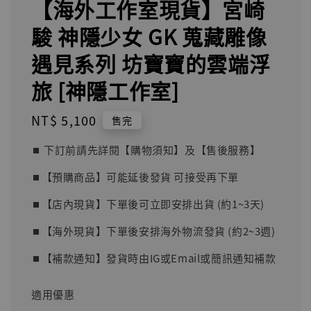
【海外工作室現貨】宮崎
駿 神隱少女 GK 蒐藏雕像
遇見系列 坊寶寶的雲端浮
旅 [神隱工作室]
Regular
NT$ 5,100
售完
price
⏹︎ 下訂前請先詳閱【購物須知】及【售後服務】
⏹︎【預購商品】可能延後發貨 可接受再下單
⏹︎【店內現貨】下單後可立即安排出貨 (約1~3天)
⏹︎【海外現貨】下單後安排海外物流發貨 (約2~3週)
⏹︎【補款通知】發貨時由IG或Email或簡訊通知補款
適用優惠