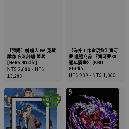
【海外工作室現貨】寶可
【預購】鏈鋸人 GK 蒐藏
夢 週邊商品 《寶可夢30
雕像 夜泳絲纏 蕾潔
週年插畫》 [BBD
[HeRa Studio]
Studio]
Regular
NT$ 2,880
-
NT$
Regular
NT$ 980
-
NT$ 1,880
price
13,280
price