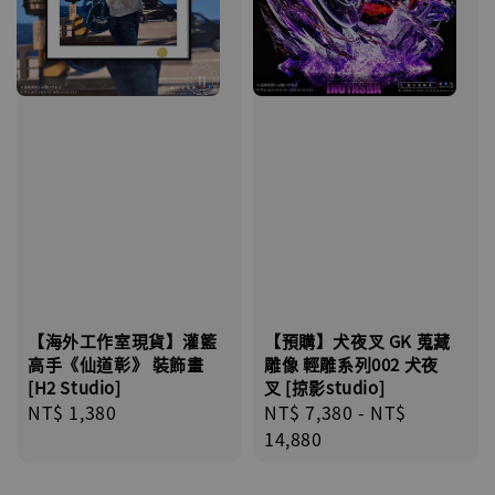
【海外工作室現貨】灌籃
【預購】犬夜叉 GK 蒐藏
高手《仙道彰》 裝飾畫
雕像 輕雕系列002 犬夜
[H2 Studio]
叉 [掠影studio]
Regular
NT$ 1,380
Regular
NT$ 7,380
-
NT$
price
price
14,880