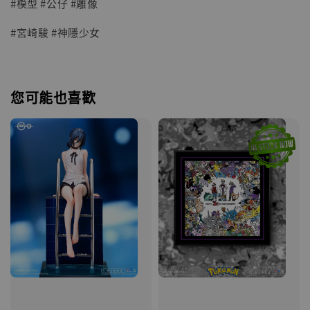
#模型 #公仔 #雕像
#宮崎駿 #神隱少女
您可能也喜歡