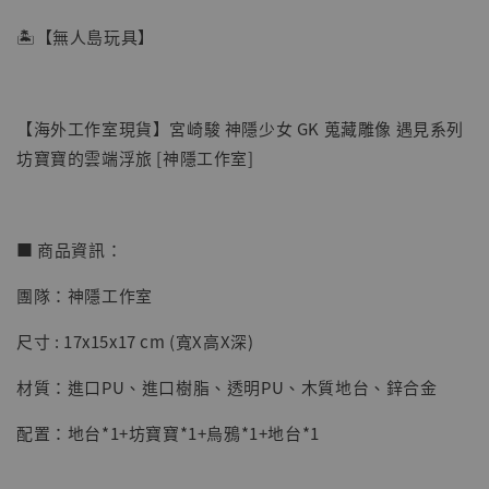
🏝【無人島玩具】
【海外工作室現貨】宮崎駿 神隱少女 GK 蒐藏雕像 遇見系列
坊寶寶的雲端浮旅 [神隱工作室]
■ 商品資訊：
【店內現貨】海賊王 系列蒐藏雕像 布魯克達
團隊：神隱工作室
摩 [7STARS Studio]
尺寸 : 17x15x17 cm (寬X高X深)
-
+
NT$ 1,500
NT$ 1,870
材質：進口PU、進口樹脂、透明PU、木質地台、鋅合金
配置：地台*1+坊寶寶*1+烏鴉*1+地台*1
加入購物車