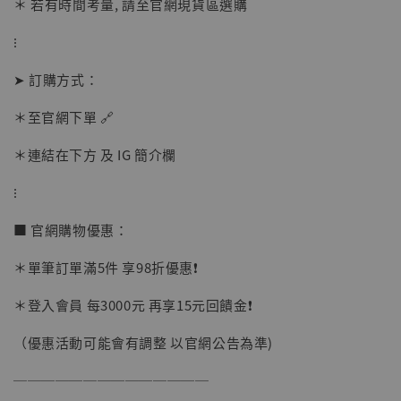
＊ 若有時間考量, 請至官網現貨區選購
【現貨】BJSTUDIO 1/6系列可動蒐藏人偶 讓
⁝
子彈飛 鵝城縣長 張麻子 [BK01]
-
+
➤ 訂購方式：
NT$ 4,980
NT$ 5,300
＊至官網下單 🔗
＊連結在下方 及 IG 簡介欄
加入購物車
⁝
■ 官網購物優惠：
＊單筆訂單滿5件 享98折優惠❗️
＊登入會員 每3000元 再享15元回饋金❗️
（優惠活動可能會有調整 以官網公告為準)
──────────────