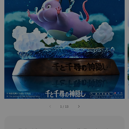
1
/
13