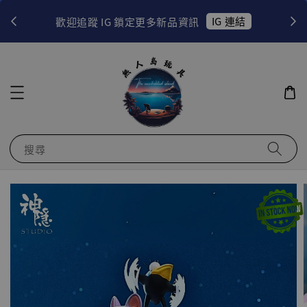
！
IG 連結
歡迎追蹤 IG 鎖定更多新品資訊
搜尋