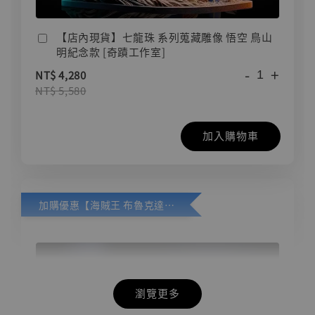
【店內現貨】七龍珠 系列蒐藏雕像 悟空 鳥山
明紀念款 [奇蹟工作室]
-
+
NT$ 4,280
NT$ 5,580
加入購物車
加購優惠【海賊王 布魯克達摩 [7STARS Studio]】
瀏覽更多