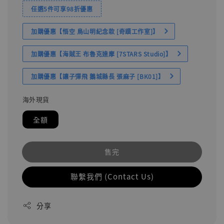
任選5件可享98折優惠
加購優惠【悟空 鳥山明紀念款 [奇蹟工作室]】
加購優惠【海賊王 布魯克達摩 [7STARS Studio]】
加購優惠【讓子彈飛 鵝城縣長 張麻子 [BK01]】
海外現貨
全額
售完
聯繫我們 (Contact Us)
分享