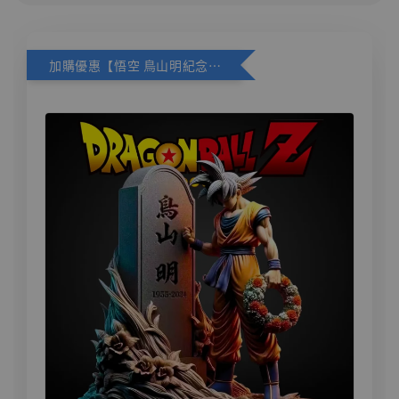
加購優惠【悟空 鳥山明紀念款 [奇蹟工作室]】