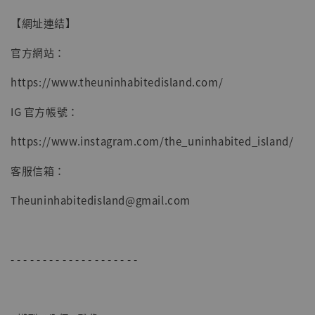
【網址連結】
官方網站：
https://www.theuninhabitedisland.com/
IG 官方帳號：
https://www.instagram.com/the_uninhabited_island/
客服信箱：
Theuninhabitedisland@gmail.com
- - - - - - - - - - - - - - - - - - - -