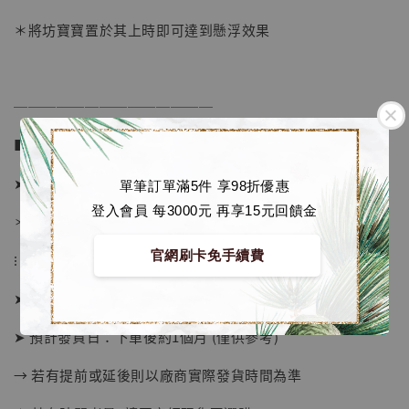
＊將坊寶寶置於其上時即可達到懸浮效果
加購優惠【讓子彈飛 鵝城縣長 張麻子 [BK01]】
──────────────
■ 販售資訊：
➤ 價格 5100元
單筆訂單滿5件 享98折優惠
登入會員 每3000元 再享15元回饋金
＊價格已包含國際運費
官網刷卡免手續費
⁝
➤ 預購截止日：現貨數量售完即止
➤ 預計發貨日：下單後約1個月 (僅供參考)
→ 若有提前或延後則以廠商實際發貨時間為準