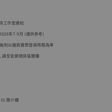
入購物車
：待工作室通知
加購優惠【讓子彈飛 鵝城縣長 張麻子 [BK01]】
026年7-9月 (僅供參考)
延後則以廠商實際發貨時間為準
, 請至官網現貨區選購
】
IG 簡介欄
UDIO 1/6系列
藏人偶 讓子