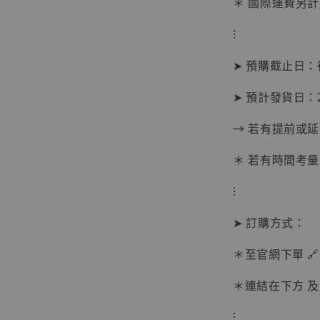
＊ 國際運費另計
加
⁝
➤ 預購截止日
➤ 預計發貨日：2
→ 若有提前或
＊ 若有時間考量
⁝
➤ 訂購方式：
＊至官網下單 🔗
【現貨
＊連結在下方 及 
BJST
可動蒐
⁝