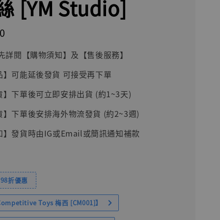
 [YM Studio]
0
前請先詳閱【購物須知】及【售後服務】
品】可能延後發貨 可接受再下單
貨】下單後可立即安排出貨 (約1~3天)
貨】下單後安排海外物流發貨 (約2~3週)
知】發貨時由IG或Email或簡訊通知補款
98折優惠
petitive Toys 梅西 [CM001]】