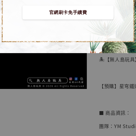
官網刷卡免手續費
【店內
🏝【無人島玩具
系列蒐
鳥山明
工作室
【預購】星穹鐵道 
NT$ 4,280
NT$ 5,580
■ 商品資訊：
加
團隊：YM Stu