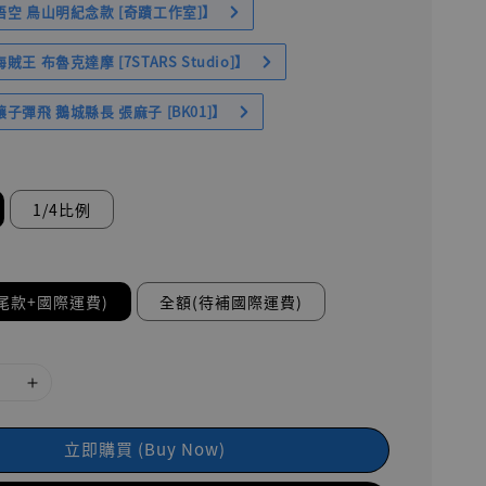
空 鳥山明紀念款 [奇蹟工作室]】
王 布魯克達摩 [7STARS Studio]】
子彈飛 鵝城縣長 張麻子 [BK01]】
1/4比例
尾款+國際運費)
全額(待補國際運費)
立即購買 (Buy Now)