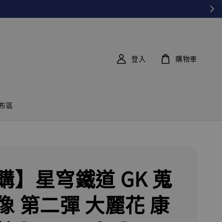
登入
購物車
布區
購】星穹鐵道 GK 蒐
像 第二彈 大麗花 康