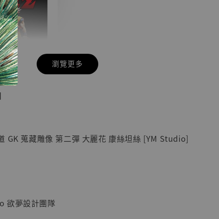
瀏覽更多
現貨】七龍珠
】
藏雕像 悟空
紀念款 [奇蹟
]
GK 蒐藏雕像 第二彈 大麗花 康絲坦絲 [YM Studio]
-
+
入購物車
dio 欲夢設計團隊