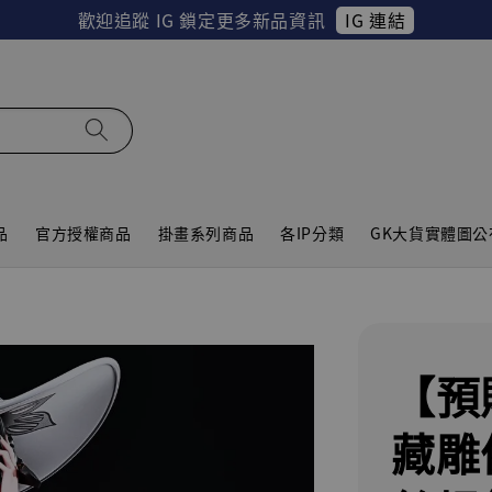
IG 連結
歡迎追蹤 IG 鎖定更多新品資訊
品
官方授權商品
掛畫系列商品
各IP分類
GK大貨實體圖公
【預
藏雕