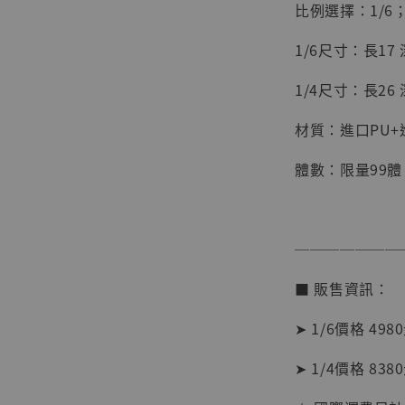
比例選擇：1/6；
1/6尺寸：長17 深
1/4尺寸：長26 深
材質：進口PU+
體數：限量99體
───────
【店內
系列蒐
■ 販售資訊：
克達摩 
Studio
➤ 1/6價格 498
NT$ 1,500
➤ 1/4價格 838
NT$ 1,870