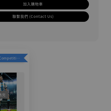
加入購物車
聯繫我們 (Contact Us)
加購優惠【Competitive Toys 梅西 [CM001]】
售完