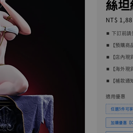
絲坦絲
Regular
NT$ 1,88
price
⏹︎ 下訂
⏹︎【預購商
⏹︎【店內現
⏹︎【海外現
⏹︎【補款通
適用優惠
任選5件可享
加購優惠【Com