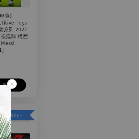
現貨】
titive Toys
可動系列 2022
阿根廷隊 梅西
 Messi
1]
入購物車
加購優惠【悟空 鳥山明紀念款 [奇蹟工作室]】