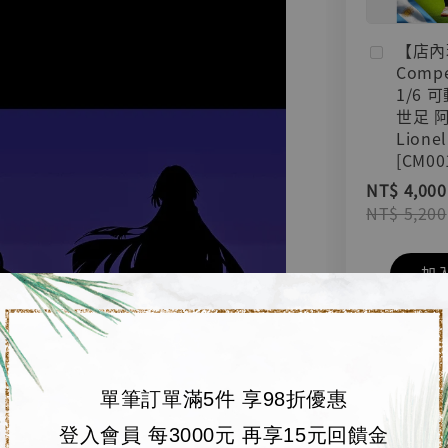
【店內
Compe
1/6 
世足 
Lionel
[CM00
NT$ 4,000
NT$ 5,200
加
單筆訂單滿5件 享98折優惠
登入會員 每3000元 再享15元回饋金