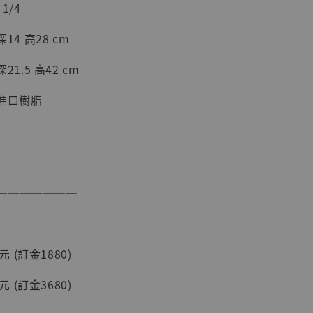
1/4
加購優惠【海賊王 布魯克達摩 [7STARS Studio]】
14 高28 cm
21.5 高42 cm
進口樹脂
───────
現貨】海賊王
藏雕像 布魯
[7STARS
]
0元 (訂金1880)
-
+
0元 (訂金3680)