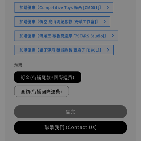
加購優惠【Competitive Toys 梅西 [CM001]】
加購優惠【悟空 鳥山明紀念款 [奇蹟工作室]】
加購優惠【海賊王 布魯克達摩 [7STARS Studio]】
加購優惠【讓子彈飛 鵝城縣長 張麻子 [BK01]】
預購
訂金(待補尾款+國際運費)
全額(待補國際運費)
售完
聯繫我們 (Contact Us)