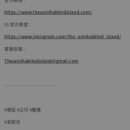
加入購物車
https://www.theuninhabitedisland.com/
IG 官方帳號：
https://www.instagram.com/the_uninhabited_island/
客服信箱：
Theuninhabitedisland@gmail.com
- - - - - - - - - - - - - - - - - - - -
#模型 #公仔 #雕像
#安妮亞