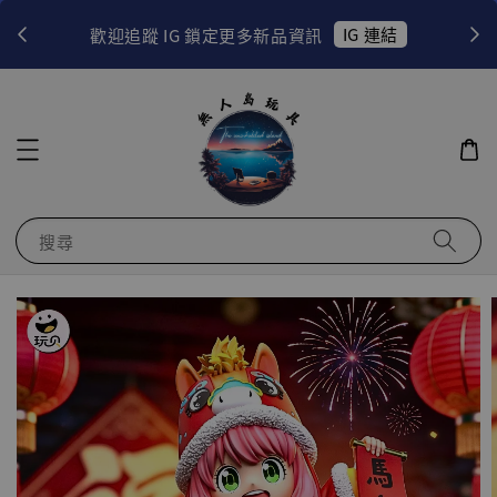
！
IG 連結
歡迎追蹤 IG 鎖定更多新品資訊
搜尋