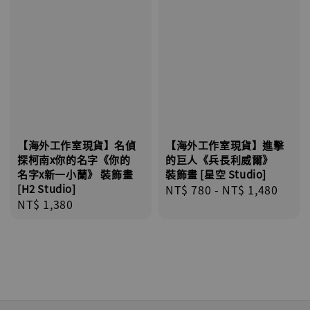
【海外工作室現貨】名偵
【海外工作室現貨】進擊
探柯南x你的名字《你的
的巨人《兵長利威爾》
名字x新一小蘭》 裝飾畫
裝飾畫 [星空 Studio]
[H2 Studio]
Regular
NT$ 780
-
NT$ 1,480
Regular
NT$ 1,380
price
price