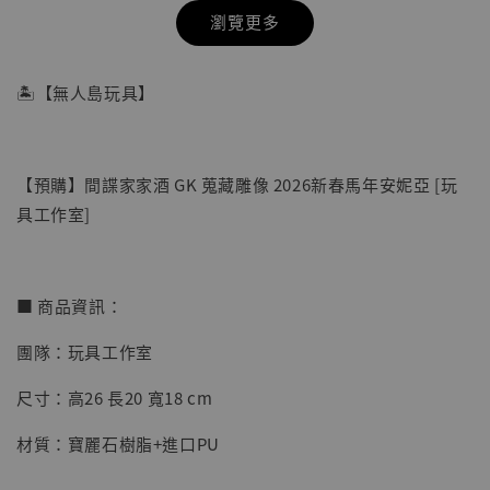
瀏覽更多
🏝【無人島玩具】
【預購】間諜家家酒 GK 蒐藏雕像 2026新春馬年安妮亞 [玩
具工作室]
■ 商品資訊：
團隊：玩具工作室
【店內現貨】七龍珠 系列蒐藏雕像 悟空 鳥山
明紀念款 [奇蹟工作室]
尺寸：高26 長20 寬18 cm
-
+
NT$ 4,280
材質：寶麗石樹脂+進口PU
NT$ 5,580