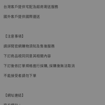
台灣客戶提供宅配及超商寄送服務
國外客戶提供國際運送
【注意事項】
請詳閱官網購物須知及售後服務
下訂商品視同同意其相關內容
下訂後依訂單規格進行採購, 採購後無法取消
【現貨】BJSTUDIO 1/6系列可動蒐藏人偶 讓
不能接受者請勿下單
子彈飛 鵝城縣長 張麻子 [BK01]
-
+
NT$ 4,980
NT$ 5,300
【網址連結】
官方網站：