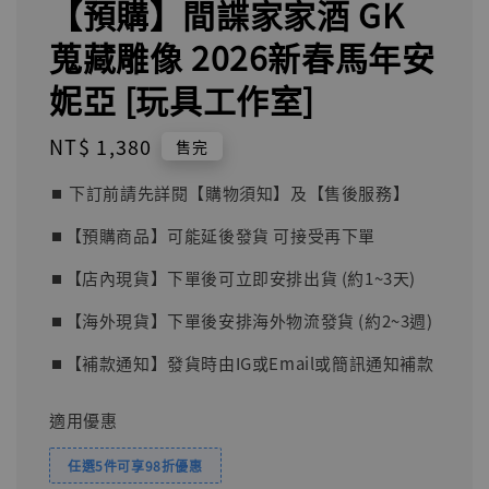
【預購】間諜家家酒 GK
蒐藏雕像 2026新春馬年安
妮亞 [玩具工作室]
Regular
NT$ 1,380
售完
price
⏹︎ 下訂前請先詳閱【購物須知】及【售後服務】
⏹︎【預購商品】可能延後發貨 可接受再下單
⏹︎【店內現貨】下單後可立即安排出貨 (約1~3天)
⏹︎【海外現貨】下單後安排海外物流發貨 (約2~3週)
⏹︎【補款通知】發貨時由IG或Email或簡訊通知補款
適用優惠
任選5件可享98折優惠