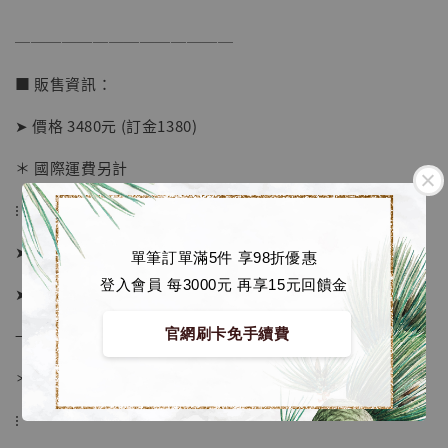
加入購物車
──────────────
■ 販售資訊：
加購優惠【海賊王 布魯克達摩 [7STARS Studio]】
➤ 價格 3480元 (訂金1380)
＊ 國際運費另計
⁝
➤ 預購截止日：待工作室通知
單筆訂單滿5件 享98折優惠
登入會員 每3000元 再享15元回饋金
➤ 預計發貨日：2026年7-9月 (僅供參考)
→ 若有提前或延後則以廠商實際發貨時間為準
官網刷卡免手續費
＊ 若有時間考量, 請至官網現貨區選購
⁝