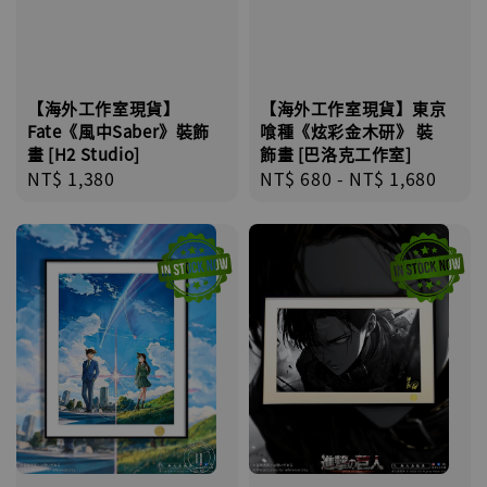
【海外工作室現貨】
【海外工作室現貨】東京
Fate《風中Saber》裝飾
喰種《炫彩金木研》 裝
畫 [H2 Studio]
飾畫 [巴洛克工作室]
Regular
NT$ 1,380
Regular
NT$ 680
-
NT$ 1,680
price
price