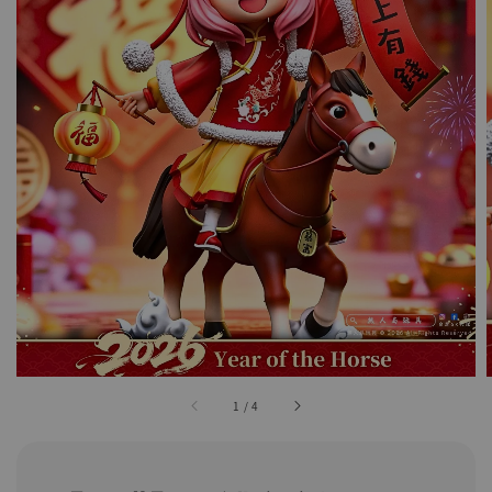
1
/
4