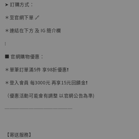
➤ 訂購方式：
＊至官網下單 🔗
＊連結在下方 及 IG 簡介欄
【店內現貨】海賊王 系列蒐藏雕像 布魯克達
摩 [7STARS Studio]
⁝
-
+
NT$ 1,500
NT$ 1,870
■ 官網購物優惠：
＊單筆訂單滿5件 享98折優惠❗️
加入購物車
＊登入會員 每3000元 再享15元回饋金❗️
（優惠活動可能會有調整 以官網公告為準)
加購優惠【讓子彈飛 鵝城縣長 張麻子 [BK01]】
──────────────
【寄送服務】