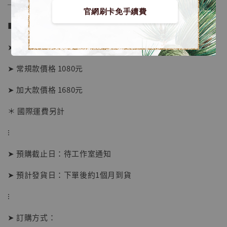
──────────────
官網刷卡免手續費
■ 販售資訊：
➤ A3款價格 680元
➤ 常規款價格 1080元
➤ 加大款價格 1680元
＊ 國際運費另計
⁝
【店內現貨】海賊王 系列蒐藏雕像 布魯克達
摩 [7STARS Studio]
➤ 預購截止日：待工作室通知
-
+
NT$ 1,500
NT$ 1,870
➤ 預計發貨日：下單後約1個月到貨
⁝
加入購物車
➤ 訂購方式：