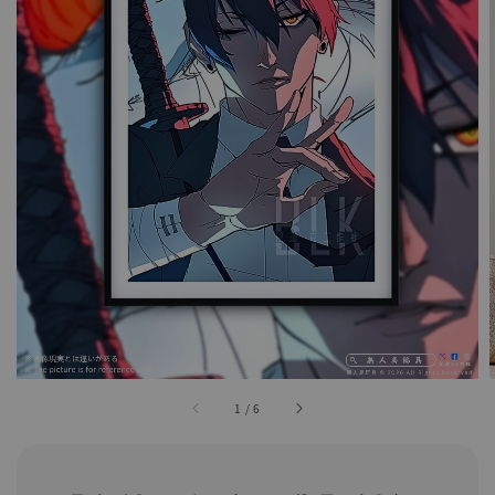
1
/
6