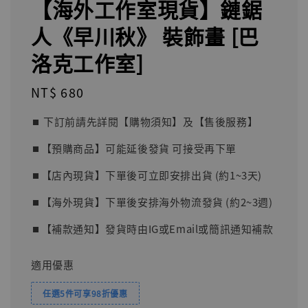
【海外工作室現貨】鏈鋸
人《早川秋》 裝飾畫 [巴
洛克工作室]
Regular
NT$ 680
price
⏹︎ 下訂前請先詳閱【購物須知】及【售後服務】
⏹︎【預購商品】可能延後發貨 可接受再下單
⏹︎【店內現貨】下單後可立即安排出貨 (約1~3天)
⏹︎【海外現貨】下單後安排海外物流發貨 (約2~3週)
⏹︎【補款通知】發貨時由IG或Email或簡訊通知補款
適用優惠
任選5件可享98折優惠