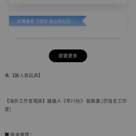
加購優惠【悟空 鳥山明紀念款 [奇蹟工作室]】
瀏覽更多
🏝【無人島玩具】
【海外工作室現貨】鏈鋸人《早川秋》 裝飾畫 [巴洛克工作
室]
■ 版本選擇：