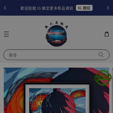
！
IG 連結
歡迎追蹤 IG 鎖定更多新品資訊
搜尋