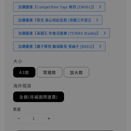
加購優惠【Competitive Toys 梅西 [CM001]】
加購優惠【悟空 鳥山明紀念款 [奇蹟工作室]】
加購優惠【海賊王 布魯克達摩 [7STARS Studio]】
加購優惠【讓子彈飛 鵝城縣長 張麻子 [BK01]】
大小
A3款
常規款
加大款
海外現貨
全額(待補國際運費)
數量