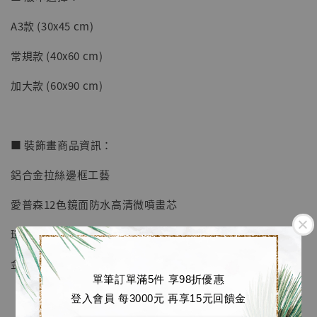
A3款 (30x45 cm)
【店內現貨】七龍珠 系列蒐藏雕像 悟空 鳥山
明紀念款 [奇蹟工作室]
常規款 (40x60 cm)
-
+
NT$ 4,280
加大款 (60x90 cm)
NT$ 5,580
加入購物車
■ 裝飾畫商品資訊：
鋁合金拉絲邊框工藝
加購優惠【海賊王 布魯克達摩 [7STARS Studio]】
愛普森12色鏡面防水高清微噴畫芯
環保加厚防潮板
金屬掛鉤
單筆訂單滿5件 享98折優惠
登入會員 每3000元 再享15元回饋金