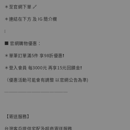
＊至官網下單 🔗
加購優惠【讓子彈飛 鵝城縣長 張麻子 [BK01]】
＊連結在下方 及 IG 簡介欄
⁝
■ 官網購物優惠：
＊單筆訂單滿5件 享98折優惠❗️
＊登入會員 每3000元 再享15元回饋金❗️
（優惠活動可能會有調整 以官網公告為準)
──────────────
【寄送服務】
台灣客戶提供宅配及超商寄送服務