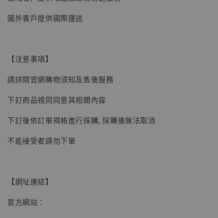
【現貨】BJSTUDIO 1/6系列可動蒐藏人偶 讓
國外客戶提供國際運送
子彈飛 鵝城縣長 張麻子 [BK01]
-
+
NT$ 4,980
NT$ 5,300
【注意事項】
請詳閱官網購物須知及售後服務
加入購物車
下訂商品視同同意其相關內容
下訂後依訂單規格進行採購, 採購後無法取消
不能接受者請勿下單
【網址連結】
官方網站：