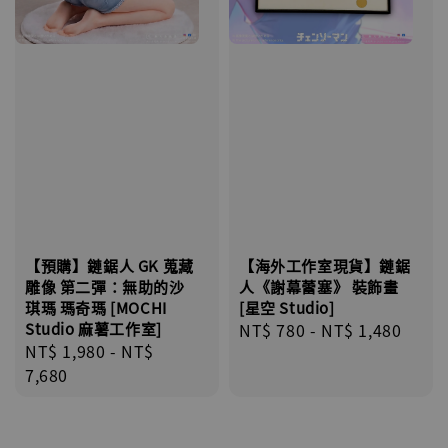
【預購】鏈鋸人 GK 蒐藏
【海外工作室現貨】鏈鋸
雕像 第二彈：無助的沙
人《謝幕蕾塞》 裝飾畫
琪瑪 瑪奇瑪 [MOCHI
[星空 Studio]
Studio 麻薯工作室]
Regular
NT$ 780
-
NT$ 1,480
Regular
NT$ 1,980
-
NT$
price
price
7,680