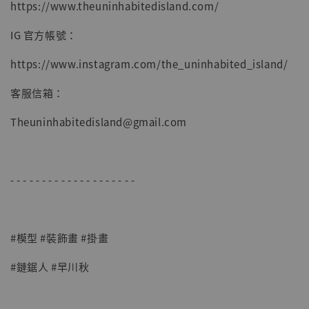
https://www.theuninhabitedisland.com/
IG 官方帳號：
https://www.instagram.com/the_uninhabited_island/
客服信箱：
Theuninhabitedisland@gmail.com
- - - - - - - - - - - - - - - - - - - -
#模型 #裝飾畫 #掛畫
#鏈鋸人 #早川秋