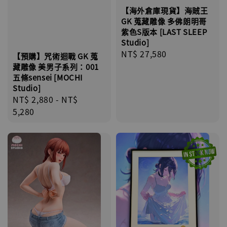
【海外倉庫現貨】海賊王
GK 蒐藏雕像 多佛朗明哥
紫色S版本 [LAST SLEEP
Studio]
Regular
NT$ 27,580
【預購】咒術迴戰 GK 蒐
price
藏雕像 美男子系列：001
五條sensei [MOCHI
Studio]
Regular
NT$ 2,880
-
NT$
price
5,280