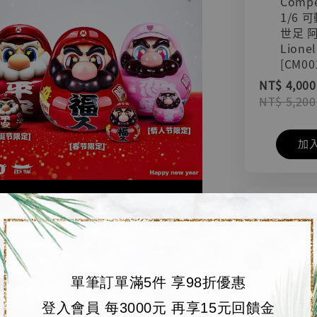
Compe
1/6 
世足 
Lionel
[CM00
NT$ 4,000
NT$ 5,200
加
單筆訂單滿5件 享98折優惠
登入會員 每3000元 再享15元回饋金