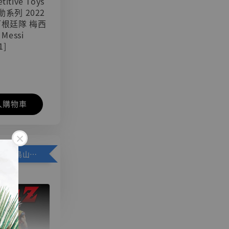
titive Toys
可動系列 2022
阿根廷隊 梅西
 Messi
1]
入購物車
加購優惠【悟空 鳥山明紀念款 [奇蹟工作室]】