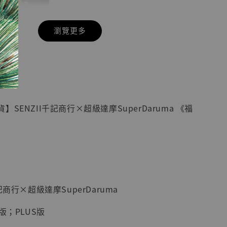
瀏覽更多
現貨】七龍珠
】
藏雕像 悟空
紀念款 [奇蹟
]
SENZII千記商行×超級達摩SuperDaruma 《福
-
+
入購物車
記商行×超級達摩SuperDaruma
加購優惠【海賊王 布魯克達摩 [7STARS Studio]】
版；PLUS版