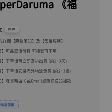
perDaruma 《福
0
售完
前請先詳閱【購物須知】及【售後服務】
品】可能延後發貨 可接受再下單
貨】下單後可立即安排出貨 (約1~3天)
貨】下單後安排海外物流發貨 (約2~3週)
知】發貨時由IG或Email或簡訊通知補款
98折優惠