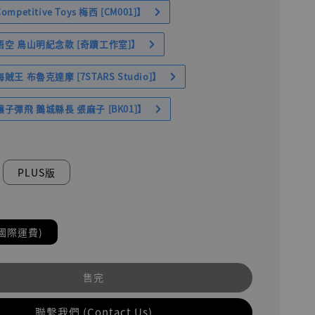
petitive Toys 梅西 [CM001]】
空 鳥山明紀念款 [奇蹟工作室]】
王 布魯克達摩 [7STARS Studio]】
子彈飛 鵝城縣長 張麻子 [BK01]】
PLUS版
國際運費)
售完
聯繫我們 (Contact Us)