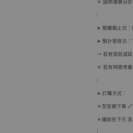
＊ 國際運費另計
⁝
➤ 預購截止日
➤ 預計發貨日：
→ 若有提前或
＊ 若有時間考量
⁝
➤ 訂購方式：
【現貨
BJST
＊至官網下單 🔗
可動蒐
彈飛 
＊連結在下方 及 
子 [BK
⁝
NT$ 4,980