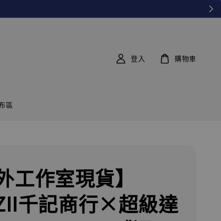
登入
購物車
布區
外工作室現貨】
NZII千記商行×超級達