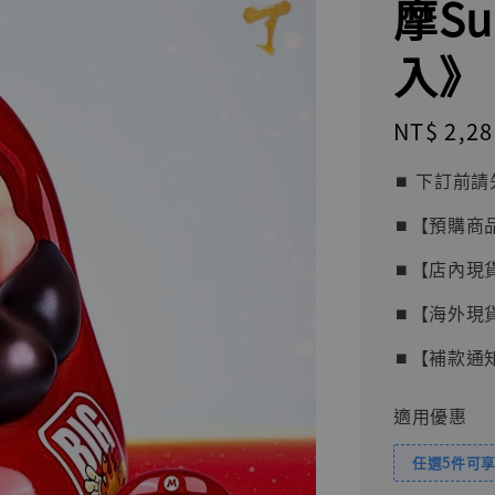
摩Su
入》
Regular
NT$ 2,28
price
⏹︎ 下訂
⏹︎【預購商
⏹︎【店內現
⏹︎【海外現
⏹︎【補款通
適用優惠
任選5件可享