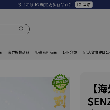
IG 連結
歡迎追蹤 IG 鎖定更多新品資訊
品
官方授權商品
掛畫系列商品
各IP分類
GK大貨實體圖公
【海
SE