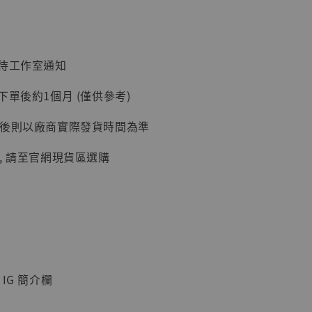
加購優惠【讓子彈飛 鵝城縣長 張麻子 [BK01]】
：待工作室通知
下單後約1個月 (僅供參考)
延後則以廠商實際發貨時間為準
, 請至官網現貨區選購
】
UDIO 1/6系列
藏人偶 讓子
鵝城縣長 張麻
IG 簡介欄
01]
-
+