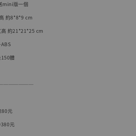
送mini版一個
 約8*8*9 cm
 約21*21*25 cm
ABS
150體
現貨】海賊王
藏雕像 布魯
[7STARS
───────
]
-
+
280元
9380元
入購物車