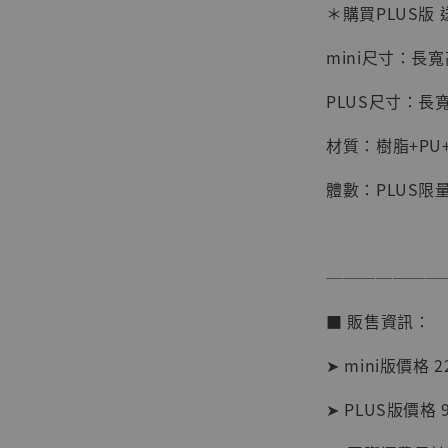
＊購買PLUS版 
mini尺寸：長寬高
PLUS尺寸：長寬高
材質：樹脂+PU+
體數：PLUS限量
【店內
系列蒐
克達摩 
───────
Studio
■ 販售資訊：
NT$ 1,500
NT$ 1,870
➤ mini版價格 2
➤ PLUS版價格 
加