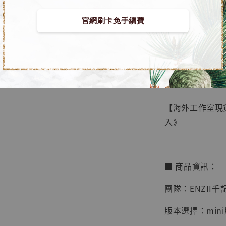
官網刷卡免手續費
【店內
🏝【無人島玩具
系列蒐
鳥山明
工作室
【海外工作室現貨】
NT$ 4,280
入》
NT$ 5,580
加
■ 商品資訊：
團隊：ENZII千
版本選擇：mini