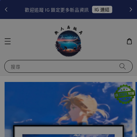
！
IG 連結
歡迎追蹤 IG 鎖定更多新品資訊
搜尋