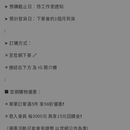
➤ 預購截止日：待工作室通知
➤ 預計發貨日：下單後約1個月到貨
⁝
➤ 訂購方式：
【店內現貨】海賊王 系列蒐藏雕像 布魯克達
＊至官網下單 🔗
摩 [7STARS Studio]
-
+
＊連結在下方 及 IG 簡介欄
NT$ 1,500
NT$ 1,870
⁝
■ 官網購物優惠：
加入購物車
＊單筆訂單滿5件 享98折優惠❗️
＊登入會員 每3000元 再享15元回饋金❗️
加購優惠【讓子彈飛 鵝城縣長 張麻子 [BK01]】
（優惠活動可能會有調整 以官網公告為準)