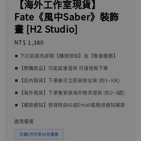
【海外工作室現貨】
Fate《風中Saber》裝飾
畫 [H2 Studio]
Regular
NT$ 1,380
price
⏹︎ 下訂前請先詳閱【購物須知】及【售後服務】
⏹︎【預購商品】可能延後發貨 可接受再下單
⏹︎【店內現貨】下單後可立即安排出貨 (約1~3天)
⏹︎【海外現貨】下單後安排海外物流發貨 (約2~3週)
⏹︎【補款通知】發貨時由IG或Email或簡訊通知補款
適用優惠
任選5件可享98折優惠