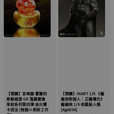
【預購】宮崎駿 霍爾的
【預購】INART 1/6 《蝙
移動城堡 GK 蒐藏雕像
蝠俠對超人：正義曙光》
來財系列第四彈 金元寶
蝙蝠俠 1/6 收藏級人偶
卡西法 [物語×來財工作
[AgA034]