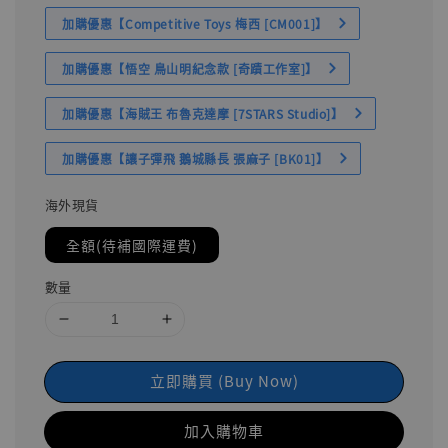
加購優惠【Competitive Toys 梅西 [CM001]】
加購優惠【悟空 鳥山明紀念款 [奇蹟工作室]】
加購優惠【海賊王 布魯克達摩 [7STARS Studio]】
加購優惠【讓子彈飛 鵝城縣長 張麻子 [BK01]】
海外現貨
全額(待補國際運費)
數量
立即購買 (Buy Now)
加入購物車