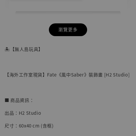
瀏覽更多
🏝【無人島玩具】
【海外工作室現貨】Fate《風中Saber》裝飾畫 [H2 Studio]
■ 商品資訊：
出品：H2 Studio
【店內現貨】七龍珠 系列蒐藏雕像 悟空 鳥山
尺寸：60x40 cm (含框)
明紀念款 [奇蹟工作室]