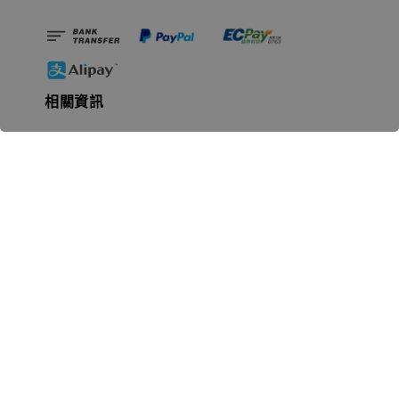
相關資訊
無人島玩具公司資訊
里程碑
聯絡我們
認識GK
GK 預購流程說明
常見問題Q&A
EZWay易利委APP教學
For overseas clients