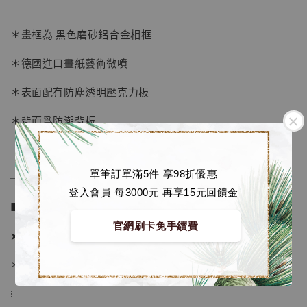
-
+
NT$ 4,280
NT$ 5,580
＊畫框為 黑色磨砂鋁合金相框
＊德國進口畫紙藝術微噴
加入購物車
＊表面配有防塵透明壓克力板
＊背面爲防潮背板
加購優惠【海賊王 布魯克達摩 [7STARS Studio]】
單筆訂單滿5件 享98折優惠
──────────────
登入會員 每3000元 再享15元回饋金
■ 販售資訊：
官網刷卡免手續費
➤ 價格 1380元
＊ 國際運費另計
⁝