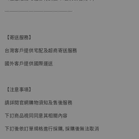
──────────────
【寄送服務】
台灣客戶提供宅配及超商寄送服務
國外客戶提供國際運送
【注意事項】
請詳閱官網購物須知及售後服務
下訂商品視同同意其相關內容
【現貨】BJSTUDIO 1/6系列可動蒐藏人偶 讓
下訂後依訂單規格進行採購, 採購後無法取消
子彈飛 鵝城縣長 張麻子 [BK01]