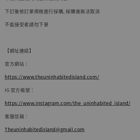
子彈飛 鵝城縣長 張麻子 [BK01]
下訂後依訂單規格進行採購, 採購後無法取消
-
+
NT$ 4,980
NT$ 5,300
不能接受者請勿下單
加入購物車
【網址連結】
官方網站：
https://www.theuninhabitedisland.com/
IG 官方帳號：
https://www.instagram.com/the_uninhabited_island/
客服信箱：
Theuninhabitedisland@gmail.com