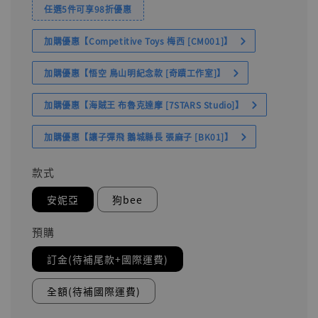
任選5件可享98折優惠
加購優惠【Competitive Toys 梅西 [CM001]】
加購優惠【悟空 鳥山明紀念款 [奇蹟工作室]】
加購優惠【海賊王 布魯克達摩 [7STARS Studio]】
加購優惠【讓子彈飛 鵝城縣長 張麻子 [BK01]】
款式
安妮亞
狗bee
預購
訂金(待補尾款+國際運費)
全額(待補國際運費)