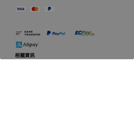
相關資訊
無人島玩具公司資訊
里程碑
聯絡我們
認識GK
GK 預購流程說明
常見問題Q&A
EZWay易利委APP教學
For overseas clients