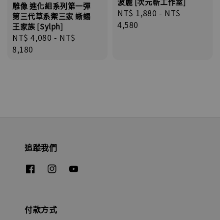
波麗 [次元斬工作室]
雕像 進化組系列第一彈
Regular
NT$ 1,880
-
NT$
第三代草系禦三家 蜥蜴
price
4,580
王家族 [Sylph]
Regular
NT$ 4,080
-
NT$
price
8,180
追蹤我們
付款方式