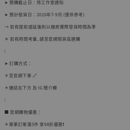
➤ 預購截止日：待工作室通知
➤ 預計發貨日：2026年7-9月 (僅供參考)
→ 若有提前或延後則以廠商實際發貨時間為準
＊ 若有時間考量, 請至官網現貨區選購
⁝
➤ 訂購方式：
【店內現貨】海賊王 系列蒐藏雕像 布魯克達
摩 [7STARS Studio]
＊至官網下單 🔗
-
+
NT$ 1,500
NT$ 1,870
＊連結在下方 及 IG 簡介欄
⁝
加入購物車
■ 官網購物優惠：
＊單筆訂單滿5件 享98折優惠❗️