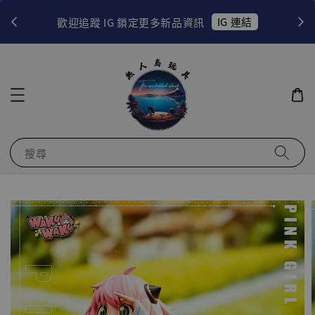
！
IG 連結
歡迎追蹤 IG 鎖定更多新品資訊
搜尋