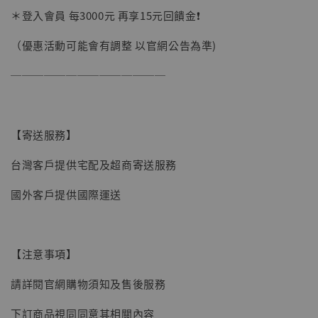
加購優惠【讓子彈飛 鵝城縣長 張麻子 [BK01]】
＊登入會員 每3000元 再享15元回饋金❗️
（優惠活動可能會有調整 以官網公告為準)
──────────────
【寄送服務】
台灣客戶提供宅配及超商寄送服務
國外客戶提供國際運送
【注意事項】
請詳閱官網購物須知及售後服務
【現貨】BJSTUDIO 1/6系列可動蒐藏人偶 讓
下訂商品視同同意其相關內容