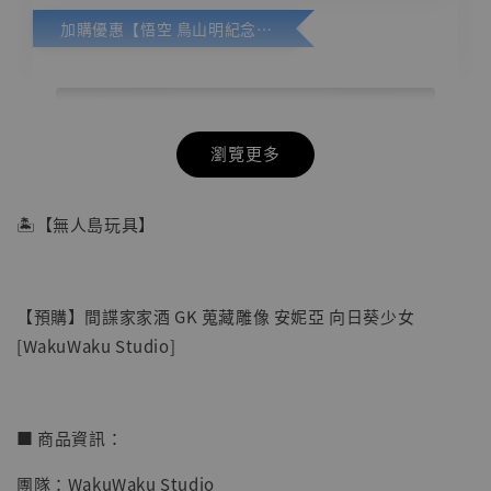
加購優惠【悟空 鳥山明紀念款 [奇蹟工作室]】
瀏覽更多
🏝【無人島玩具】
【預購】間諜家家酒 GK 蒐藏雕像 安妮亞 向日葵少女
[WakuWaku Studio]
■ 商品資訊：
團隊：WakuWaku Studio