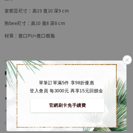
【店內現貨】七龍珠 系列蒐藏雕像 悟空 鳥山
明紀念款 [奇蹟工作室]
安妮亞尺寸：高19 寬10 深9 cm
-
+
NT$ 4,280
狗bee尺寸：高10 寬8 深8 cm
NT$ 5,580
材質：進口PU+進口樹脂
加入購物車
──────────────
加購優惠【海賊王 布魯克達摩 [7STARS Studio]】
■ 販售資訊：
單筆訂單滿5件 享98折優惠
➤ 安妮亞價格 2480元 (訂金1380)
登入會員 每3000元 再享15元回饋金
➤ 狗bee價格 980元 (訂金680)
官網刷卡免手續費
＊ 國際運費另計
⁝