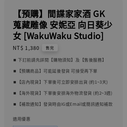
【預購】間諜家家酒 GK
蒐藏雕像 安妮亞 向日葵少
女 [WakuWaku Studio]
Regular
NT$ 1,380
售完
price
⏹︎ 下訂前請先詳閱【購物須知】及【售後服務】
⏹︎【預購商品】可能延後發貨 可接受再下單
⏹︎【店內現貨】下單後可立即安排出貨 (約1~3天)
⏹︎【海外現貨】下單後安排海外物流發貨 (約2~3週)
⏹︎【補款通知】發貨時由IG或Email或簡訊通知補款
適用優惠