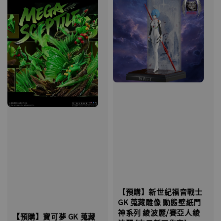
【預購】新世紀福音戰士
GK 蒐藏雕像 動態壁紙門
神系列 綾波麗/賽亞人綾
【預購】寶可夢 GK 蒐藏