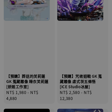
【預購】葬送的芙莉蓮
【預購】咒術迴戰 GK 蒐
GK 蒐藏雕像 睡衣芙莉蓮
藏雕像 虛式茨五條悟
[妍姬工作室]
[ICE Studio冰屋]
Regular
NT$ 1,980
-
NT$
Regular
NT$ 2,580
-
NT$
price
4,880
price
12,380