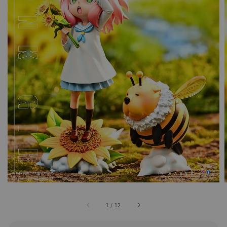
1
/
12