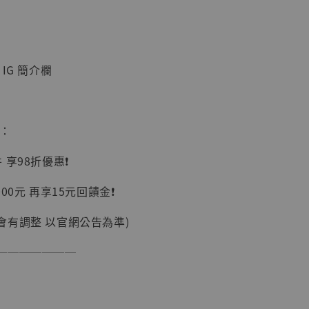
IG 簡介欄
】
惠：
UDIO 1/6系列
藏人偶 讓子
享98折優惠❗️
鵝城縣長 張麻
01]
00元 再享15元回饋金❗️
-
+
會有調整 以官網公告為準)
───────
入購物車