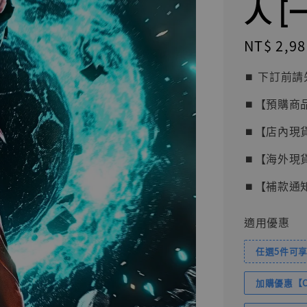
人 
Regular
NT$ 2,98
price
⏹︎ 下訂
⏹︎【預購商
⏹︎【店內現
⏹︎【海外現
⏹︎【補款通
適用優惠
任選5件可享
加購優惠【Com