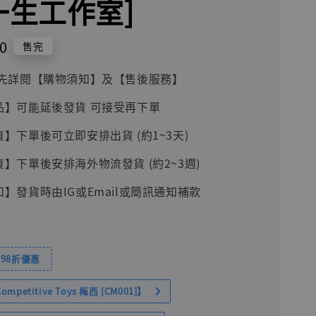
[一生工作室]
0
售完
前請先詳閱【購物須知】及【售後服務】
品】可能延後發貨 可接受再下單
貨】下單後可立即安排出貨 (約1~3天)
貨】下單後安排海外物流發貨 (約2~3週)
知】發貨時由IG或Email或簡訊通知補款
98折優惠
petitive Toys 梅西 [CM001]】