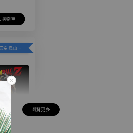
入購物車
加購優惠【悟空 鳥山明紀念款 [奇蹟工作室]】
瀏覽更多
現貨】七龍珠
】
藏雕像 悟空