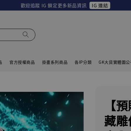
IG 連結
歡迎追蹤 IG 鎖定更多新品資訊
品
官方授權商品
掛畫系列商品
各IP分類
GK大貨實體圖公
【預
藏雕