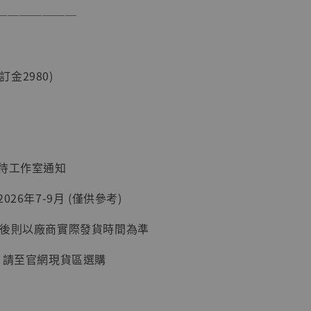
───────
現貨】海賊王
藏雕像 布魯
(訂金2980)
[7STARS
]
-
+
：待工作室通知
入購物車
026年7-9月 (僅供參考)
延後則以廠商實際發貨時間為準
加購優惠【讓子彈飛 鵝城縣長 張麻子 [BK01]】
, 請至官網現貨區選購