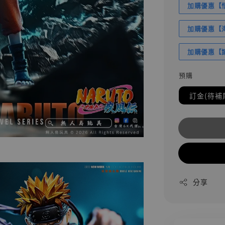
加購優惠【悟
加購優惠【海賊
加購優惠【讓
預購
訂金(待補
分享