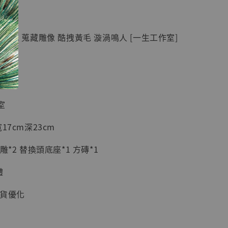
紀念款 [奇蹟
]
 GK 蒐藏雕像 酷拽黃毛 漩渦鳴人 [一生工作室]
-
+
入購物車
室
17cm深23cm
加購優惠【海賊王 布魯克達摩 [7STARS Studio]】
雕*2 替換頭底座*1 方磚*1
體
大貨優化