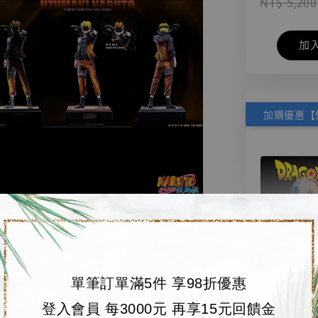
NT$ 5,200
加
單筆訂單滿5件 享98折優惠
【店內
🏝【無人島玩具
登入會員 每3000元 再享15元回饋金
系列蒐