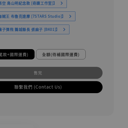
空 鳥山明紀念款 [奇蹟工作室]】
王 布魯克達摩 [7STARS Studio]】
子彈飛 鵝城縣長 張麻子 [BK01]】
尾款+國際運費)
全額(待補國際運費)
售完
聯繫我們 (Contact Us)