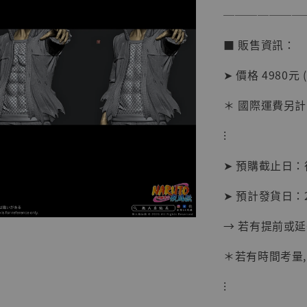
───────
■ 販售資訊：
【店內
系列蒐
➤ 價格 4980元 
克達摩 
Studio
＊ 國際運費另計
NT$ 1,500
⁝
NT$ 1,870
➤ 預購截止日
加
➤ 預計發貨日：2
→ 若有提前或
＊若有時間考量
⁝