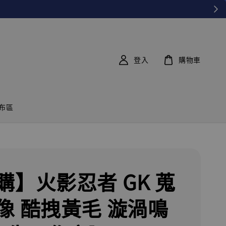
登入
購物車
布區
購】火影忍者 GK 蒐
像 酷拽黃毛 漩渦鳴