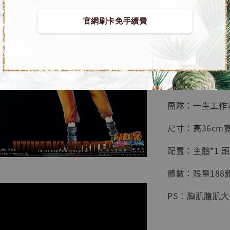
鳥山明
工作室
官網刷卡免手續費
【預購】火影忍者
NT$ 4,280
NT$ 5,580
■ 商品資訊：
加
團隊：一生工作
尺寸：高36cm寬
配置：主體*1 頭
體數：限量188
PS：胸肌腹肌