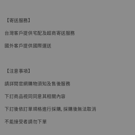
【寄送服務】
台灣客戶提供宅配及超商寄送服務
國外客戶提供國際運送
【注意事項】
請詳閱官網購物須知及售後服務
下訂商品視同同意其相關內容
【現貨】BJSTUDIO 1/6系列可動蒐藏人偶 讓
下訂後依訂單規格進行採購, 採購後無法取消
子彈飛 鵝城縣長 張麻子 [BK01]
不能接受者請勿下單
-
+
NT$ 4,980
NT$ 5,300