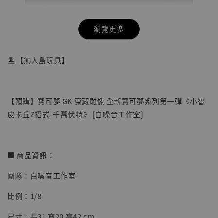
瀏覽更多
🏝【無人島玩具】
【預購】寶可夢 GK 蒐藏雕像 全新寶可夢系列第一彈《小智
皮卡丘Z招式-千萬伏特》 [白噪音工作室]
■ 商品資訊：
團隊：白噪音工作室
【店內現貨】七龍珠 系列蒐藏雕像 悟空 鳥山
明紀念款 [奇蹟工作室]
比例：1/8
-
+
NT$ 4,280
尺寸：長31 寬20 高42 cm