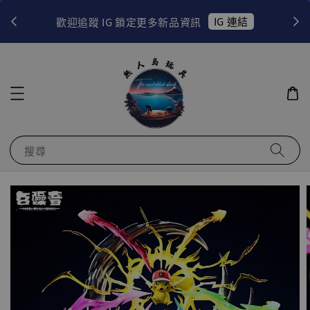
！
IG 連結
歡迎追蹤 IG 鎖定更多新品資訊
搜尋