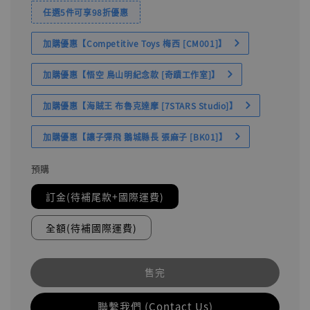
任選5件可享98折優惠
加購優惠【Competitive Toys 梅西 [CM001]】
加購優惠【悟空 鳥山明紀念款 [奇蹟工作室]】
加購優惠【海賊王 布魯克達摩 [7STARS Studio]】
加購優惠【讓子彈飛 鵝城縣長 張麻子 [BK01]】
預購
訂金(待補尾款+國際運費)
全額(待補國際運費)
售完
聯繫我們 (Contact Us)