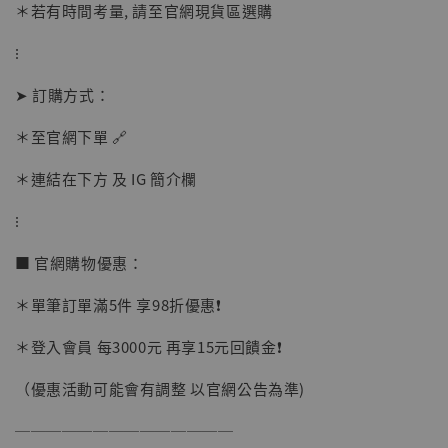
＊若有時間考量, 請至官網現貨區選購
⁝
➤ 訂購方式：
＊至官網下單 🔗
【店內現貨】海賊王 系列蒐藏雕像 布魯克達
摩 [7STARS Studio]
＊連結在下方 及 IG 簡介欄
-
+
NT$ 1,500
NT$ 1,870
⁝
■ 官網購物優惠：
加入購物車
＊單筆訂單滿5件 享98折優惠❗️
＊登入會員 每3000元 再享15元回饋金❗️
加購優惠【讓子彈飛 鵝城縣長 張麻子 [BK01]】
（優惠活動可能會有調整 以官網公告為準)
──────────────