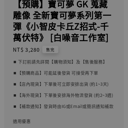
【預購】寶可夢 GK 蒐藏
雕像 全新寶可夢系列第一
彈《小智皮卡丘Z招式-千
萬伏特》 [白噪音工作室]
Regular
NT$ 3,280
售完
price
⏹︎ 下訂前請先詳閱【購物須知】及【售後服務】
⏹︎【預購商品】可能延後發貨 可接受再下單
⏹︎【店內現貨】下單後可立即安排出貨 (約1~3天)
⏹︎【海外現貨】下單後安排海外物流發貨 (約2~3週)
⏹︎【補款通知】發貨時由IG或Email或簡訊通知補款
適用優惠