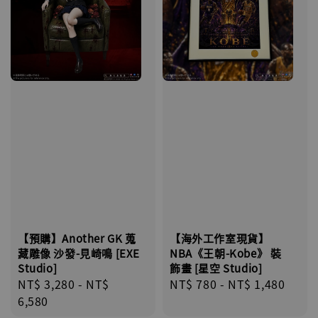
【預購】Another GK 蒐
【海外工作室現貨】
藏雕像 沙發-見崎鳴 [EXE
NBA《王朝-Kobe》 裝
Studio]
飾畫 [星空 Studio]
Regular
NT$ 3,280
-
NT$
Regular
NT$ 780
-
NT$ 1,480
price
6,580
price