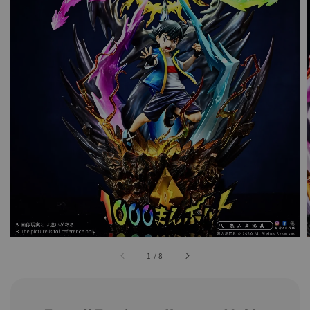
1
/
8