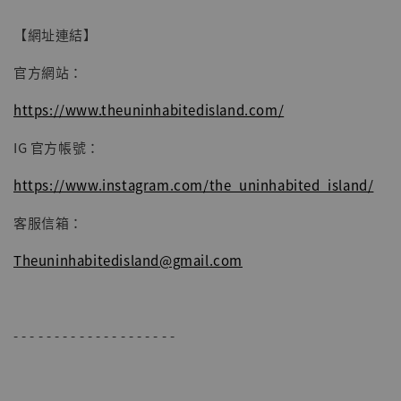
【網址連結】
加入購物車
官方網站：
https://www.theuninhabitedisland.com/
IG 官方帳號：
https://www.instagram.com/the_uninhabited_island/
客服信箱：
Theuninhabitedisland@gmail.com
- - - - - - - - - - - - - - - - - - - -