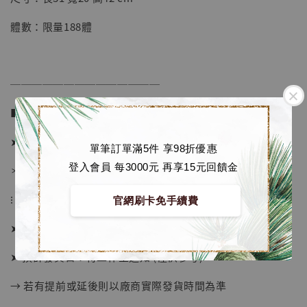
NT$ 5,580
體數：限量188體
加入購物車
──────────────
加購優惠【海賊王 布魯克達摩 [7STARS Studio]】
■ 販售資訊：
➤ 價格 7880元 (訂金3280)
單筆訂單滿5件 享98折優惠
登入會員 每3000元 再享15元回饋金
＊ 國際運費另計
⁝
官網刷卡免手續費
➤ 預購截止日：待工作室通知
➤ 預計發貨日：待工作室通知 (僅供參考)
→ 若有提前或延後則以廠商實際發貨時間為準