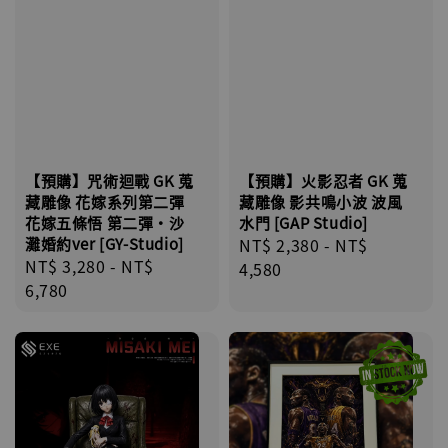
【預購】火影忍者 GK 蒐
【預購】咒術迴戰 GK 蒐
藏雕像 影共鳴小波 波風
藏雕像 花嫁系列第二彈
水門 [GAP Studio]
花嫁五條悟 第二彈·沙
Regular
NT$ 2,380
-
NT$
灘婚約ver [GY-Studio]
Regular
NT$ 3,280
-
NT$
price
4,580
price
6,780