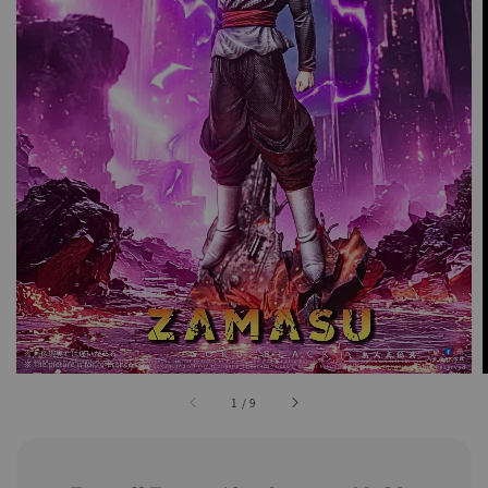
1
/
9