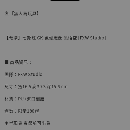
🏝【無人島玩具】
【預購】七龍珠 GK 蒐藏雕像 黑悟空 [FXW Studio]
■ 商品資訊：
團隊：FXW Studio
【店內現貨】七龍珠 系列蒐藏雕像 悟空 鳥山
尺寸：寬16.5 高39.3 深15.6 cm
明紀念款 [奇蹟工作室]
材質：PU+進口樹脂
-
+
NT$ 4,280
NT$ 5,580
體數：限量188體
＊半現貨 春節前可出貨
加入購物車