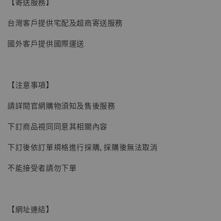
【寄送服務】
台灣客戶提供宅配及超商寄送服務
國外客戶提供國際運送
【注意事項】
請詳閱官網購物須知及售後服務
下訂商品視同同意其相關內容
【現貨】BJSTUDIO 1/6系列可動蒐藏人偶 讓
下訂後依訂單規格進行採購, 採購後無法取消
子彈飛 鵝城縣長 張麻子 [BK01]
-
+
NT$ 4,980
不能接受者請勿下單
NT$ 5,300
加入購物車
【網址連結】