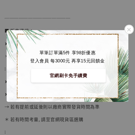
──────────────
加購優惠【海賊王 布魯克達摩 [7STARS Studio]】
■ 販售資訊：
➤ 價格 4180元 (訂金2080)
單筆訂單滿5件 享98折優惠
＊ 國際運費另計
登入會員 每3000元 再享15元回饋金
⁝
官網刷卡免手續費
➤ 預購截止日：待工作室通知
➤ 預計發貨日：2026年2-3月 (僅供參考)
→ 若有提前或延後則以廠商實際發貨時間為準
＊ 若有時間考量, 請至官網現貨區選購
⁝