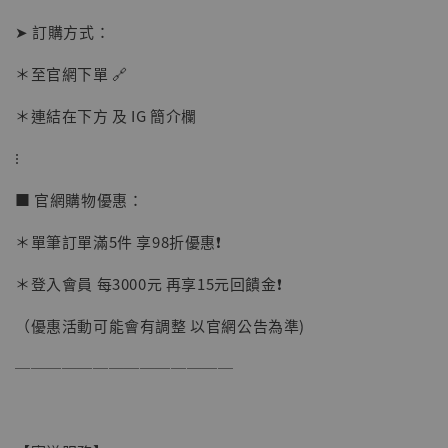
➤ 訂購方式：
【店內現貨】海賊王 系列蒐藏雕像 布魯克達
＊至官網下單 🔗
摩 [7STARS Studio]
-
+
＊連結在下方 及 IG 簡介欄
NT$ 1,500
NT$ 1,870
⁝
■ 官網購物優惠：
加入購物車
＊單筆訂單滿5件 享98折優惠❗️
＊登入會員 每3000元 再享15元回饋金❗️
加購優惠【讓子彈飛 鵝城縣長 張麻子 [BK01]】
（優惠活動可能會有調整 以官網公告為準)
──────────────