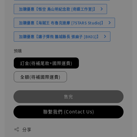
加購優惠【悟空 鳥山明紀念款 [奇蹟工作室]】
加購優惠【海賊王 布魯克達摩 [7STARS Studio]】
加購優惠【讓子彈飛 鵝城縣長 張麻子 [BK01]】
預購
訂金(待補尾款+國際運費)
全額(待補國際運費)
售完
聯繫我們 (Contact Us)
分享