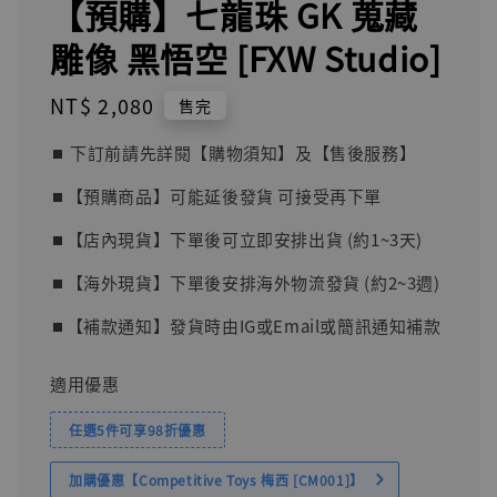
【預購】七龍珠 GK 蒐藏
雕像 黑悟空 [FXW Studio]
Regular
NT$ 2,080
售完
price
⏹︎ 下訂前請先詳閱【購物須知】及【售後服務】
⏹︎【預購商品】可能延後發貨 可接受再下單
⏹︎【店內現貨】下單後可立即安排出貨 (約1~3天)
⏹︎【海外現貨】下單後安排海外物流發貨 (約2~3週)
⏹︎【補款通知】發貨時由IG或Email或簡訊通知補款
適用優惠
任選5件可享98折優惠
加購優惠【Competitive Toys 梅西 [CM001]】