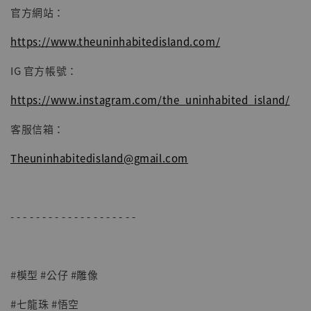
官方網站：
https://www.theuninhabitedisland.com/
IG 官方帳號：
https://www.instagram.com/the_uninhabited_island/
客服信箱：
Theuninhabitedisland@gmail.com
- - - - - - - - - - - - - - - - - - - -
#模型 #公仔 #雕像
#七龍珠 #悟空