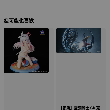
您可能也喜歡
【預購】空洞騎士 GK 蒐