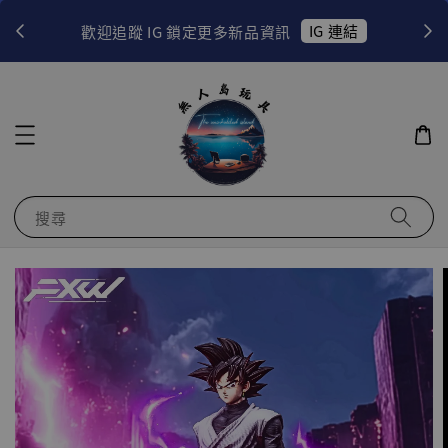
！
IG 連結
歡迎追蹤 IG 鎖定更多新品資訊
搜尋