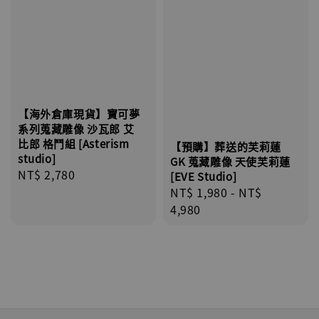
【海外倉庫現貨】寶可夢
系列蒐藏雕像 沙瓦郎 艾
比郎 格鬥組 [Asterism
【預購】葬送的芙莉蓮
studio]
GK 蒐藏雕像 天使芙莉蓮
Regular
NT$ 2,780
[EVE Studio]
price
Regular
NT$ 1,980
-
NT$
price
4,980