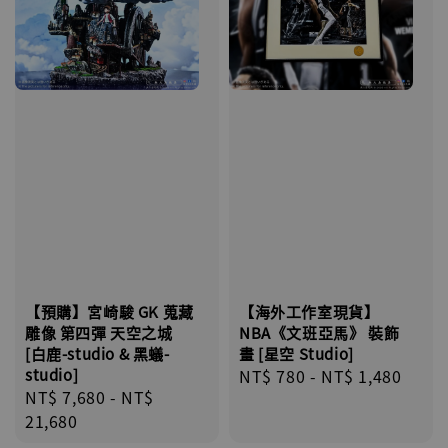
【預購】宮崎駿 GK 蒐藏
【海外工作室現貨】
雕像 第四彈 天空之城
NBA《文班亞馬》 裝飾
[白鹿-studio & 黑蟻-
畫 [星空 Studio]
studio]
Regular
NT$ 780
-
NT$ 1,480
Regular
NT$ 7,680
-
NT$
price
price
21,680