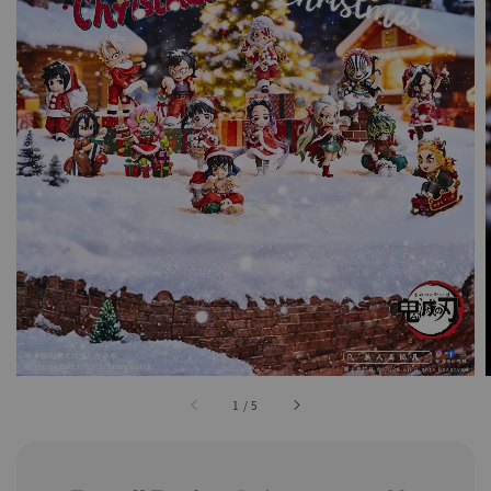
1
/
5