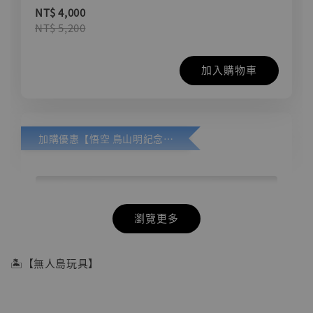
NT$ 4,000
NT$ 5,200
加入購物車
加購優惠【悟空 鳥山明紀念款 [奇蹟工作室]】
瀏覽更多
🏝【無人島玩具】