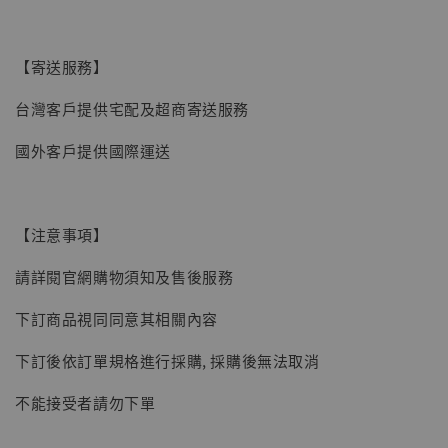
【寄送服務】
台灣客戶提供宅配及超商寄送服務
國外客戶提供國際運送
【現貨】BJSTUDIO 1/6系列可動蒐藏人偶 讓
子彈飛 鵝城縣長 張麻子 [BK01]
-
+
NT$ 4,980
【注意事項】
NT$ 5,300
請詳閱官網購物須知及售後服務
加入購物車
下訂商品視同同意其相關內容
下訂後依訂單規格進行採購, 採購後無法取消
不能接受者請勿下單