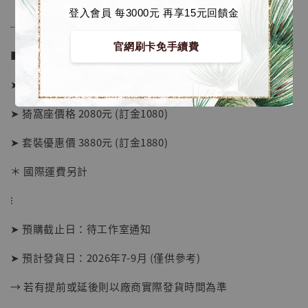
登入會員 每3000元 再享15元回饋金
──────────────
官網刷卡免手續費
■ 販售資訊：
➤ 無慘女裝版價格 1980元 (訂金1080)
➤ 猗窩座價格 2080元 (訂金1080)
➤ 套裝優惠價 3880元 (訂金1880)
＊ 國際運費另計
⁝
➤ 預購截止日：待工作室通知
➤ 預計發貨日：2026年7-9月 (僅供參考)
【店內現貨】海賊王 系列蒐藏雕像 布魯克達
摩 [7STARS Studio]
→ 若有提前或延後則以廠商實際發貨時間為準