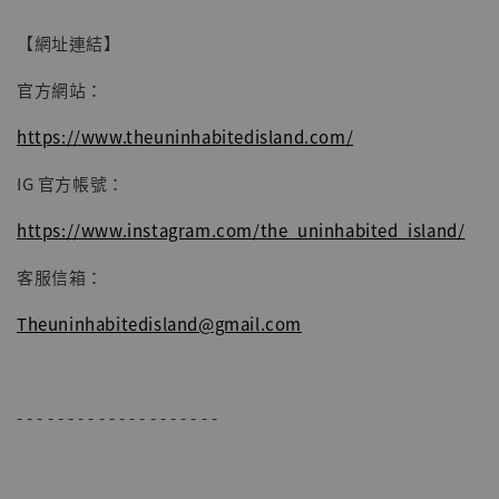
【網址連結】
官方網站：
https://www.theuninhabitedisland.com/
IG 官方帳號：
https://www.instagram.com/the_uninhabited_island/
客服信箱：
Theuninhabitedisland@gmail.com
- - - - - - - - - - - - - - - - - - - -