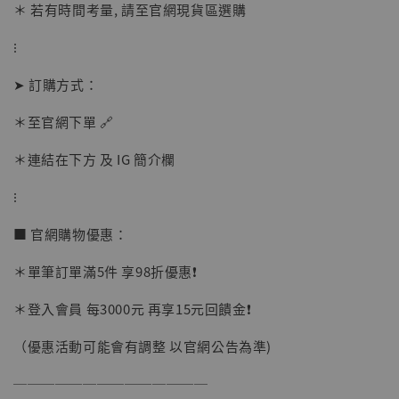
-
+
NT$ 1,500
＊ 若有時間考量, 請至官網現貨區選購
NT$ 1,870
⁝
加入購物車
➤ 訂購方式：
＊至官網下單 🔗
＊連結在下方 及 IG 簡介欄
加購優惠【讓子彈飛 鵝城縣長 張麻子 [BK01]】
⁝
■ 官網購物優惠：
＊單筆訂單滿5件 享98折優惠❗️
＊登入會員 每3000元 再享15元回饋金❗️
（優惠活動可能會有調整 以官網公告為準)
──────────────