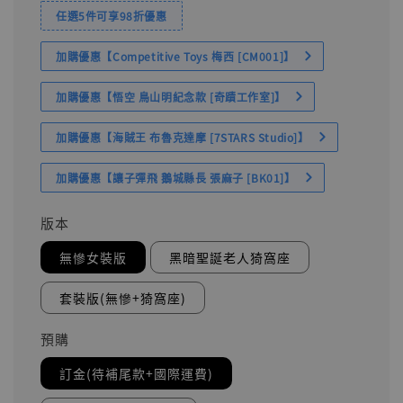
任選5件可享98折優惠
加購優惠【Competitive Toys 梅西 [CM001]】
加購優惠【悟空 鳥山明紀念款 [奇蹟工作室]】
加購優惠【海賊王 布魯克達摩 [7STARS Studio]】
加購優惠【讓子彈飛 鵝城縣長 張麻子 [BK01]】
版本
無慘女裝版
黑暗聖誕老人猗窩座
套裝版(無慘+猗窩座)
預購
訂金(待補尾款+國際運費)