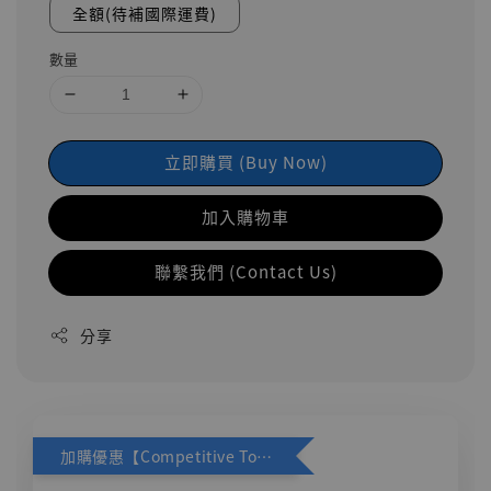
全額(待補國際運費)
數量
立即購買 (Buy Now)
加入購物車
聯繫我們 (Contact Us)
分享
加購優惠【Competitive Toys 梅西 [CM001]】