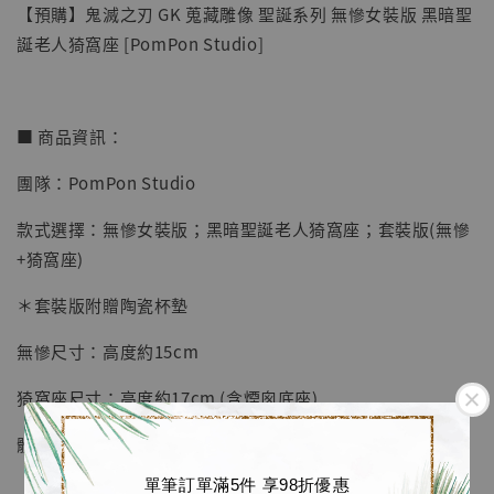
【預購】鬼滅之刃 GK 蒐藏雕像 聖誕系列 無慘女裝版 黑暗聖
誕老人猗窩座 [PomPon Studio]
■ 商品資訊：
團隊：PomPon Studio
【店內現貨】七龍珠 系列蒐藏雕像 悟空 鳥山
明紀念款 [奇蹟工作室]
款式選擇：無慘女裝版；黑暗聖誕老人猗窩座；套裝版(無慘
-
+
NT$ 4,280
+猗窩座)
NT$ 5,580
＊套裝版附贈陶瓷杯墊
加入購物車
無慘尺寸：高度約15cm
猗窩座尺寸：高度約17cm (含煙囪底座)
體數：限量166套
加購優惠【海賊王 布魯克達摩 [7STARS Studio]】
單筆訂單滿5件 享98折優惠