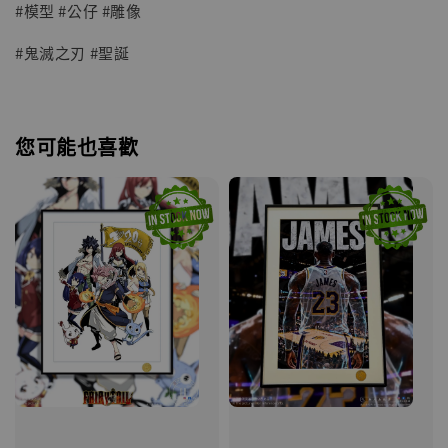
#模型 #公仔 #雕像
#鬼滅之刃 #聖誕
您可能也喜歡