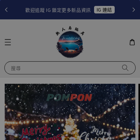
！
IG 連結
歡迎追蹤 IG 鎖定更多新品資訊
搜尋