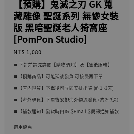
【預購】鬼滅之刃 GK 蒐
藏雕像 聖誕系列 無慘女裝
版 黑暗聖誕老人猗窩座
[PomPon Studio]
Regular
NT$ 1,080
price
⏹︎ 下訂前請先詳閱【購物須知】及【售後服務】
⏹︎【預購商品】可能延後發貨 可接受再下單
⏹︎【店內現貨】下單後可立即安排出貨 (約1~3天)
⏹︎【海外現貨】下單後安排海外物流發貨 (約2~3週)
⏹︎【補款通知】發貨時由IG或Email或簡訊通知補款
適用優惠