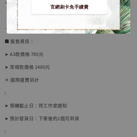
＊背面爲黑色防潮背板
官網刷卡免手續費
──────────────
■ 販售資訊：
➤ A3款價格 780元
➤ 常規款價格 1480元
＊ 國際運費另計
【店內現貨】海賊王 系列蒐藏雕像 布魯克達
摩 [7STARS Studio]
⁝
-
+
NT$ 1,500
NT$ 1,870
➤ 預購截止日：待工作室通知
➤ 預計發貨日：下單後約1個月到貨
加入購物車
⁝