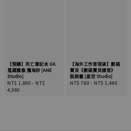
【預購】死亡筆記本 GK
【海外工作室現貨】數碼
蒐藏雕像 彌海砂 [ANE
寶貝《數碼寶貝課堂》
Studio]
裝飾畫 [星空 Studio]
Regular
NT$ 1,880
-
NT$
Regular
NT$ 780
-
NT$ 1,480
price
4,980
price