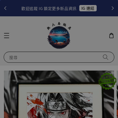
！
IG 連結
歡迎追蹤 IG 鎖定更多新品資訊
搜尋