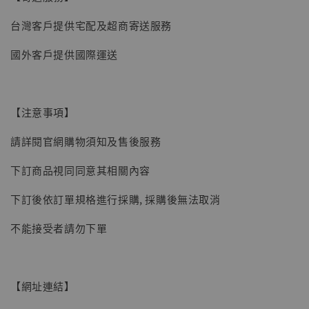
【現貨】BJSTUDIO 1/6系列可動蒐藏人偶 讓
台灣客戶提供宅配及超商寄送服務
子彈飛 鵝城縣長 張麻子 [BK01]
國外客戶提供國際運送
-
+
NT$ 4,980
NT$ 5,300
【注意事項】
加入購物車
請詳閱官網購物須知及售後服務
下訂商品視同同意其相關內容
下訂後依訂單規格進行採購, 採購後無法取消
不能接受者請勿下單
【網址連結】