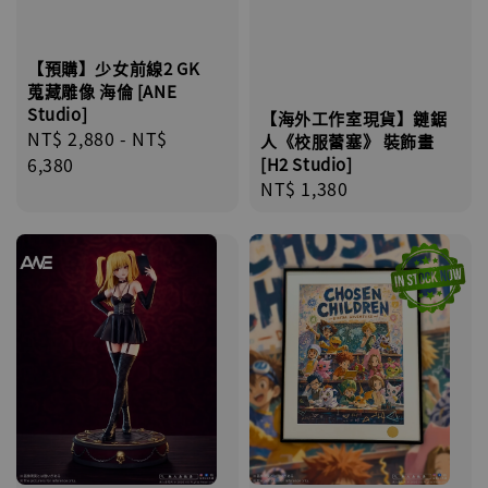
【預購】少女前線2 GK
蒐藏雕像 海倫 [ANE
Studio]
【海外工作室現貨】鏈鋸
Regular
NT$ 2,880
-
NT$
人《校服蕾塞》 裝飾畫
price
6,380
[H2 Studio]
Regular
NT$ 1,380
price