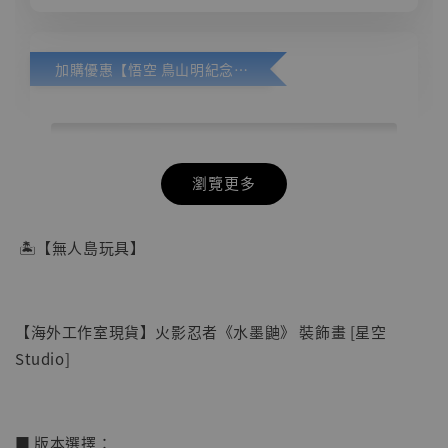
加購優惠【悟空 鳥山明紀念款 [奇蹟工作室]】
瀏覽更多
🏝【無人島玩具】
【海外工作室現貨】火影忍者《水墨鼬》 裝飾畫 [星空
Studio]
■ 版本選擇：