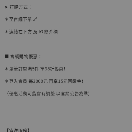
➤ 訂購方式：
加購優惠【讓子彈飛 鵝城縣長 張麻子 [BK01]】
＊至官網下單 🔗
＊連結在下方 及 IG 簡介欄
⁝
■ 官網購物優惠：
＊單筆訂單滿5件 享98折優惠❗️
＊登入會員 每3000元 再享15元回饋金❗️
（優惠活動可能會有調整 以官網公告為準)
──────────────
【寄送服務】