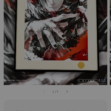
1
/
7