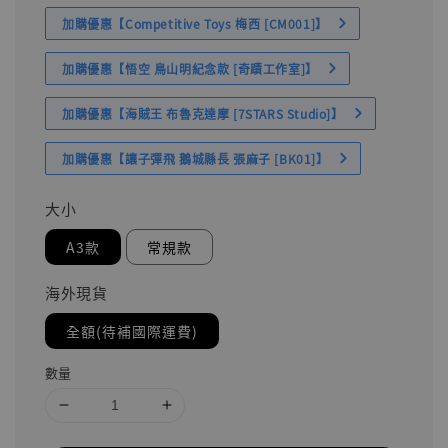
加購優惠【Competitive Toys 梅西 [CM001]】
加購優惠【悟空 鳥山明紀念款 [奇蹟工作室]】
加購優惠【海賊王 布魯克達摩 [7STARS Studio]】
加購優惠【讓子彈飛 鵝城縣長 張麻子 [BK01]】
大小
A3款
常規款
海外現貨
全額(待補國際運費)
數量