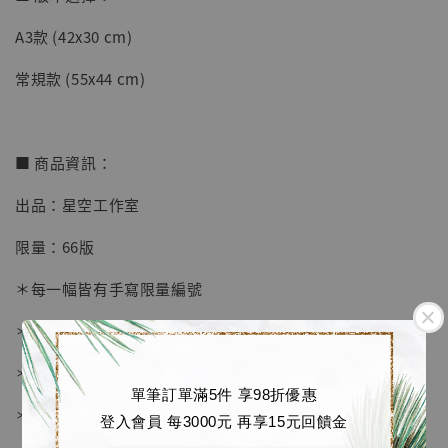
A3款 (42x30 cm)
【店內現貨】七龍珠 系列蒐藏雕像 悟空 鳥山
明紀念款 [奇蹟工作室]
常規款 (55x44 cm)
-
+
NT$ 4,280
NT$ 5,580
■ 商品資訊：
加入購物車
出品：星空工作室
限量：66版
加購優惠【海賊王 布魯克達摩 [7STARS Studio]】
＊每一幅皆有手寫限量編號
＊畫框為 黑色磨砂金屬相框
＊愛普生原裝墨水微噴
單筆訂單滿5件 享98折優惠
＊表面配有防塵透明有機玻璃
登入會員 每3000元 再享15元回饋金