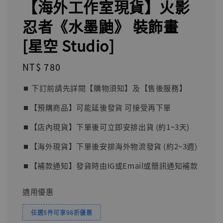
【海外工作室現貨】火影
忍者《水墨鼬》 裝飾畫
[星空 Studio]
Regular
NT$ 780
price
⏹︎ 下訂前請先詳閱【購物須知】及【售後服務】
⏹︎【預購商品】可能延後發貨 可接受再下單
⏹︎【店內現貨】下單後可立即安排出貨 (約1~3天)
⏹︎【海外現貨】下單後安排海外物流發貨 (約2~3週)
⏹︎【補款通知】發貨時由IG或Email或簡訊通知補款
適用優惠
任選5件可享98折優惠