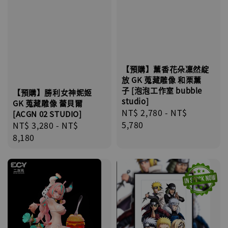
【預購】薰香花朵凜然綻
放 GK 蒐藏雕像 和栗薰
子 [泡泡工作室 bubble
【預購】勝利女神妮姬
studio]
GK 蒐藏雕像 蕾貝爾
Regular
NT$ 2,780
-
NT$
[ACGN 02 STUDIO]
price
5,780
Regular
NT$ 3,280
-
NT$
price
8,180