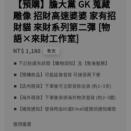
【預購】膽大黨 GK 蒐藏
雕像 招財高速婆婆 家有招
財貓 來財系列第二彈 [物
語×來財工作室]
Regular
NT$ 1,180
售完
price
⏹︎ 下訂前請先詳閱【購物須知】及【售後服務】
⏹︎【預購商品】可能延後發貨 可接受再下單
⏹︎【店內現貨】下單後可立即安排出貨 (約1~3天)
⏹︎【海外現貨】下單後安排海外物流發貨 (約2~3週)
⏹︎【補款通知】發貨時由IG或Email或簡訊通知補款
適用優惠