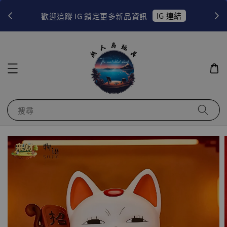
！
IG 連結
歡迎追蹤 IG 鎖定更多新品資訊
搜尋