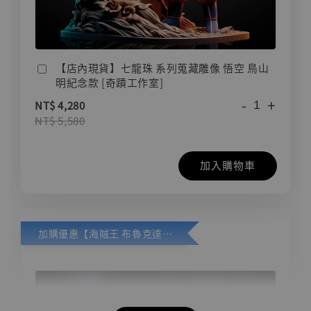
【店內現貨】七龍珠 系列蒐藏雕像 悟空 鳥山
明紀念款 [奇蹟工作室]
-
+
NT$ 4,280
NT$ 5,580
加入購物車
加購優惠【海賊王 布魯克達摩 [7STARS Studio]】