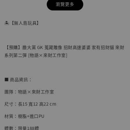
瀏覽更多
🏝【無人島玩具】
【預購】膽大黨 GK 蒐藏雕像 招財高速婆婆 家有招財貓 來財
系列第二彈 [物語×來財工作室]
■ 商品資訊：
【店內現貨】海賊王 系列蒐藏雕像 布魯克達
團隊：物語×來財工作室
摩 [7STARS Studio]
尺寸：長15 寬12 高22 cm
-
+
NT$ 1,500
NT$ 1,870
材質：樹脂+進口PU
體數：限量188體