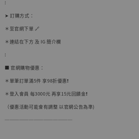
⁝
➤ 訂購方式：
【現貨】BJSTUDIO 1/6系列可動蒐藏人偶 讓
＊至官網下單 🔗
子彈飛 鵝城縣長 張麻子 [BK01]
-
+
＊連結在下方 及 IG 簡介欄
NT$ 4,980
NT$ 5,300
⁝
■ 官網購物優惠：
加入購物車
＊單筆訂單滿5件 享98折優惠❗️
＊登入會員 每3000元 再享15元回饋金❗️
（優惠活動可能會有調整 以官網公告為準)
──────────────