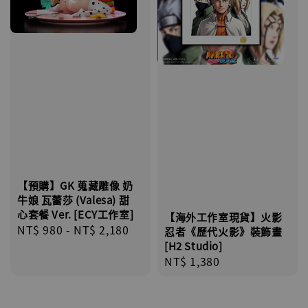
【預購】GK 蒐藏雕像 奶
牛娘 瓦蕾莎 (Valesa) 甜
心套餐 Ver. [ECY工作室]
【海外工作室現貨】火影
Regular
NT$ 980
-
NT$ 2,180
忍者《歷代火影》裝飾畫
price
[H2 Studio]
Regular
NT$ 1,380
price