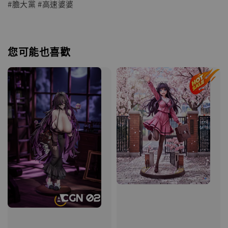
#膽大黨 #高速婆婆
您可能也喜歡