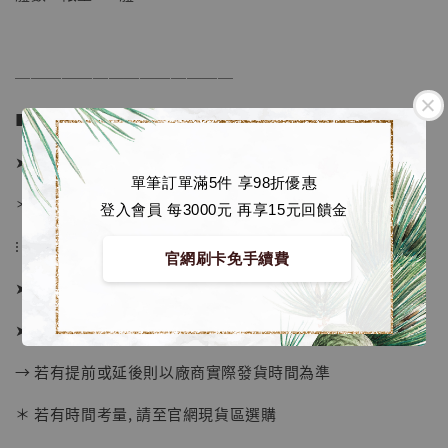
加入購物車
──────────────
加購優惠【讓子彈飛 鵝城縣長 張麻子 [BK01]】
■ 販售資訊：
➤ 價格 2880元 (訂金1180)
單筆訂單滿5件 享98折優惠
＊ 國際運費另計
登入會員 每3000元 再享15元回饋金
⁝
官網刷卡免手續費
➤ 預購截止日：待工作室通知
➤ 預計發貨日：2026年3-4月 (僅供參考)
→ 若有提前或延後則以廠商實際發貨時間為準
＊ 若有時間考量, 請至官網現貨區選購