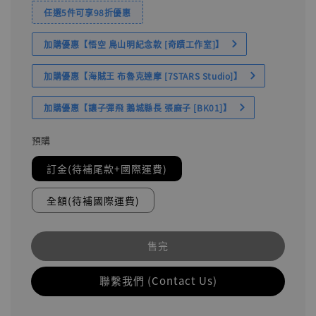
任選5件可享98折優惠
加購優惠【悟空 鳥山明紀念款 [奇蹟工作室]】
加購優惠【海賊王 布魯克達摩 [7STARS Studio]】
加購優惠【讓子彈飛 鵝城縣長 張麻子 [BK01]】
預購
訂金(待補尾款+國際運費)
全額(待補國際運費)
售完
聯繫我們 (Contact Us)