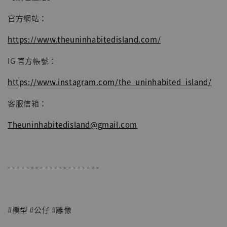
官方網站：
https://www.theuninhabitedisland.com/
IG 官方帳號：
https://www.instagram.com/the_uninhabited_island/
客服信箱：
Theuninhabitedisland@gmail.com
- - - - - - - - - - - - - - - - - - - -
#模型 #公仔 #雕像