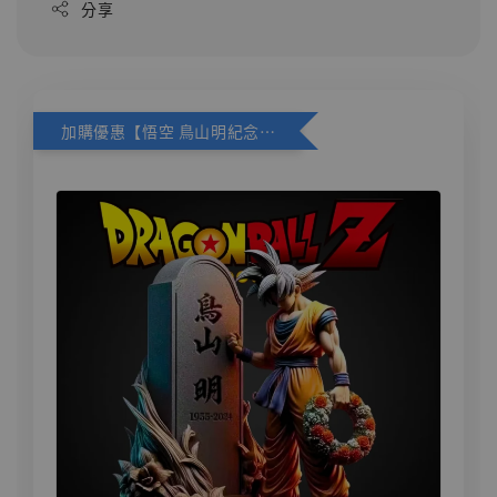
分享
加購優惠【悟空 鳥山明紀念款 [奇蹟工作室]】