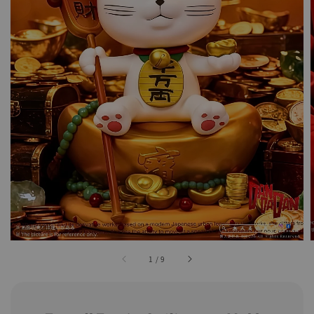
1
/
9