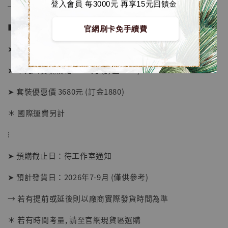
登入會員 每3000元 再享15元回饋金
──────────────
■ 販售資訊：
官網刷卡免手續費
➤ 不死川玄彌價格 1980元 (訂金1080)
➤ 不死川實彌價格 1980元 (訂金1080)
➤ 套裝優惠價 3680元 (訂金1880)
＊ 國際運費另計
⁝
➤ 預購截止日：待工作室通知
➤ 預計發貨日：2026年7-9月 (僅供參考)
→ 若有提前或延後則以廠商實際發貨時間為準
【店內現貨】海賊王 系列蒐藏雕像 布魯克達
摩 [7STARS Studio]
＊ 若有時間考量, 請至官網現貨區選購