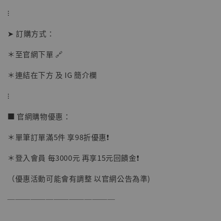
-
+
NT$ 1,500
NT$ 1,870
⁝
➤ 訂購方式：
加入購物車
＊至官網下單 🔗
＊連結在下方 及 IG 簡介欄
加購優惠【讓子彈飛 鵝城縣長 張麻子 [BK01]】
⁝
■ 官網購物優惠：
＊單筆訂單滿5件 享98折優惠❗️
＊登入會員 每3000元 再享15元回饋金❗️
（優惠活動可能會有調整 以官網公告為準)
──────────────