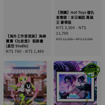
【預購】Hot Toys 復仇
者聯盟：末日崛起 萬磁
王 豪華版
Sale
NT$ 3,500
-
NT$
price
11,700
【海外工作室現貨】海綿
Regular
NT$ 12,600
-
NT$ 13,000
寶寶《比奇堡》 裝飾畫
price
[星空 Studio]
Regular
NT$ 780
-
NT$ 1,480
price