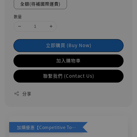
全額(待補國際運費)
數量
立即購買 (Buy Now)
加入購物車
聯繫我們 (Contact Us)
分享
加購優惠【Competitive Toys 梅西 [CM001]】