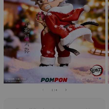
1
/
4