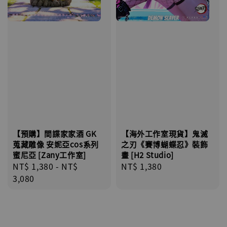
【海外工作室現貨】鬼滅
【預購】間諜家家酒 GK
之刃《賽博蝴蝶忍》裝飾
蒐藏雕像 安妮亞cos系列
畫 [H2 Studio]
蜜尼亞 [Zany工作室]
Regular
NT$ 1,380
Regular
NT$ 1,380
-
NT$
price
price
3,080