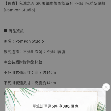
【預購】鬼滅之刃 GK 蒐藏雕像 聖誕系列 不死川兄弟聖誕組
[PomPon Studio]
■ 商品資訊：
團隊：PomPon Studio
【店內現貨】七龍珠 系列蒐藏雕像 悟空 鳥山
明紀念款 [奇蹟工作室]
款式選擇：不死川玄彌；不死川實彌
-
+
NT$ 4,280
＊套裝版附贈陶瓷杯墊
NT$ 5,580
不死川玄彌尺寸：高度約14cm
加入購物車
不死川實彌尺寸：高度約14cm
體數：限量99套
加購優惠【海賊王 布魯克達摩 [7STARS Studio]】
單筆訂單滿5件 享98折優惠