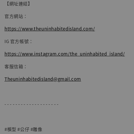
【網址連結】
官方網站：
https://www.theuninhabitedisland.com/
IG 官方帳號：
https://www.instagram.com/the_uninhabited_island/
客服信箱：
Theuninhabitedisland@gmail.com
- - - - - - - - - - - - - - - - - - - -
#模型 #公仔 #雕像