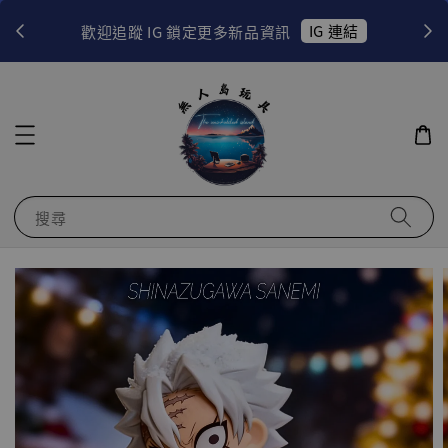
！
IG 連結
歡迎追蹤 IG 鎖定更多新品資訊
搜尋