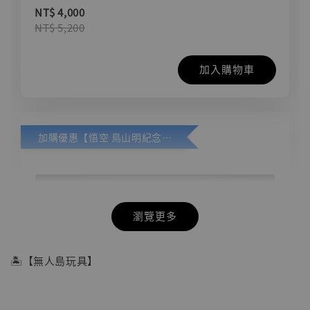
NT$ 4,000
NT$ 5,200
加入購物車
加購優惠【悟空 鳥山明紀念款 [奇蹟工作室]】
瀏覽更多
🏝【無人島玩具】