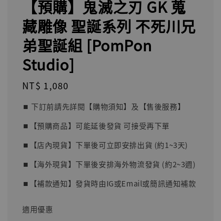
【預購】鬼滅之刃 GK 蒐
藏雕像 聖誕系列 不死川兄
弟聖誕組 [PomPon
Studio]
Regular
NT$ 1,080
price
⏹︎ 下訂前請先詳閱【購物須知】及【售後服務】
⏹︎【預購商品】可能延後發貨 可接受再下單
⏹︎【店內現貨】下單後可立即安排出貨 (約1~3天)
⏹︎【海外現貨】下單後安排海外物流發貨 (約2~3週)
⏹︎【補款通知】發貨時由IG或Email或簡訊通知補款
適用優惠