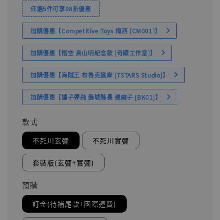
任選5件可享98折優惠
加購優惠【Competitive Toys 梅西 [CM001]】
加購優惠【悟空 鳥山明紀念款 [奇蹟工作室]】
加購優惠【海賊王 布魯克達摩 [7STARS Studio]】
加購優惠【讓子彈飛 鵝城縣長 張麻子 [BK01]】
款式
不死川玄彌
不死川實彌
套裝版(玄彌+實彌)
預購
訂金(待補尾款+國際運費)