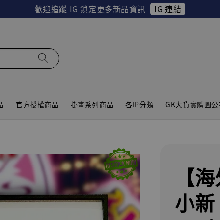
IG 連結
歡迎追蹤 IG 鎖定更多新品資訊
品
官方授權商品
掛畫系列商品
各IP分類
GK大貨實體圖公
【海
小新