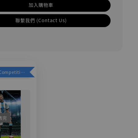
加入購物車
聯繫我們 (Contact Us)
加購優惠【Competitive Toys 梅西 [CM001]】
售完