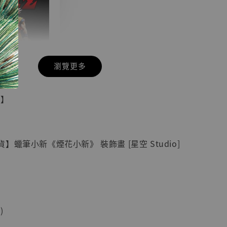
瀏覽更多
現貨】七龍珠
具】
藏雕像 悟空
紀念款 [奇蹟
]
】蠟筆小新《煙花小新》 裝飾畫 [星空 Studio]
-
+
入購物車
)