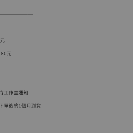
入購物車
───────
加購優惠【讓子彈飛 鵝城縣長 張麻子 [BK01]】
0元
480元
：待工作室通知
：下單後約1個月到貨
】
UDIO 1/6系列
藏人偶 讓子