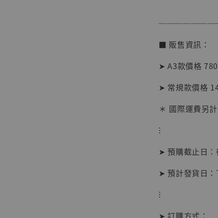
加
───────
■ 販售資訊：
➤ A3款價格 78
➤ 常規款價格 1
＊ 國際運費另計
⁝
➤ 預購截止日
➤ 預計發貨日
【現貨
⁝
BJST
可動蒐
➤ 訂購方式：