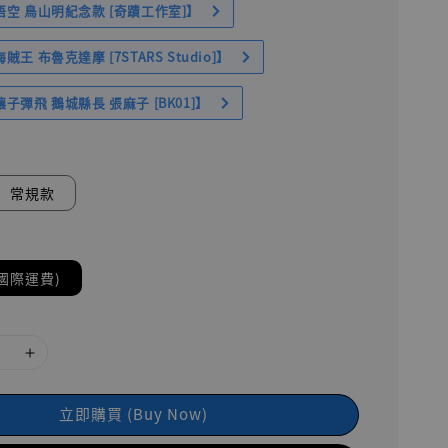
空 鳥山明紀念款 [奇蹟工作室]】
王 布魯克達摩 [7STARS Studio]】
子彈飛 鵝城縣長 張麻子 [BK01]】
常規款
國際運費)
立即購買 (Buy Now)