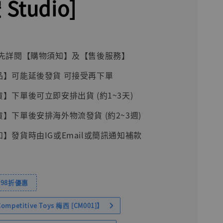
Studio]
前請先詳閱【購物須知】及【售後服務】
品】可能延後發貨 可接受再下單
貨】下單後可立即安排出貨 (約1~3天)
貨】下單後安排海外物流發貨 (約2~3週)
知】發貨時由IG或Email或簡訊通知補款
98折優惠
petitive Toys 梅西 [CM001]】