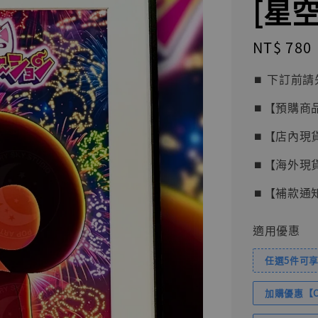
[星空 
Regular
NT$ 780
price
⏹︎ 下訂
⏹︎【預購商
⏹︎【店內現
⏹︎【海外現
⏹︎【補款通
適用優惠
任選5件可享
加購優惠【Com