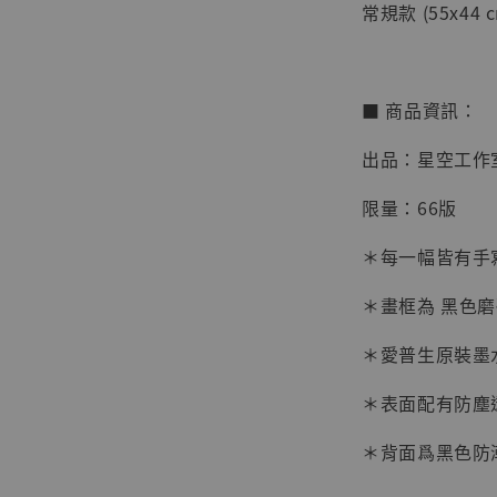
常規款 (55x44 c
■ 商品資訊：
出品：星空工作
限量：66版
＊每一幅皆有手
＊畫框為 黑色
【店內
系列蒐
＊愛普生原裝墨
克達摩 
Studio
＊表面配有防塵
NT$ 1,500
＊背面爲黑色防
NT$ 1,870