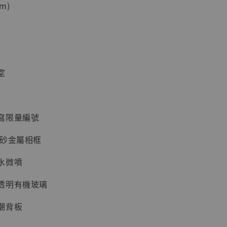
m)
加購優惠【海賊王 布魯克達摩 [7STARS Studio]】
室
寫限量編號
磨砂金屬相框
現貨】海賊王
藏雕像 布魯
水微噴
[7STARS
]
透明有機玻璃
-
+
潮背板