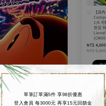
【店內
Compe
1/6 
世足 
Lionel
[CM00
NT$ 4,000
NT$ 5,200
加
單筆訂單滿5件 享98折優惠
登入會員 每3000元 再享15元回饋金