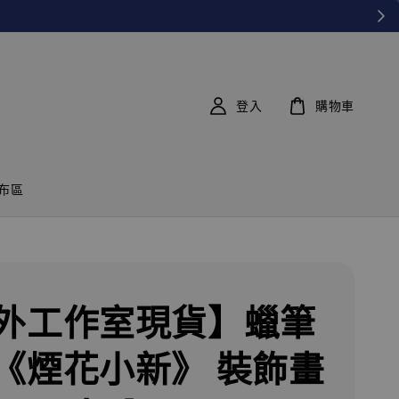
登入
購物車
布區
外工作室現貨】蠟筆
《煙花小新》 裝飾畫