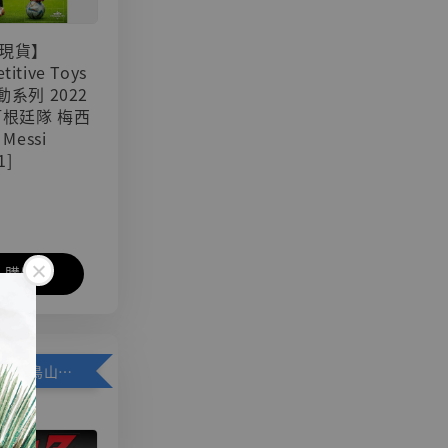
現貨】
titive Toys
可動系列 2022
阿根廷隊 梅西
 Messi
1]
入購物車
加購優惠【悟空 鳥山明紀念款 [奇蹟工作室]】