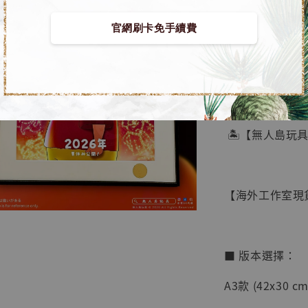
官網刷卡免手續費
【店內
🏝【無人島玩
系列蒐
鳥山明
工作室
【海外工作室現貨
NT$ 4,280
NT$ 5,580
■ 版本選擇：
加
A3款 (42x30 cm