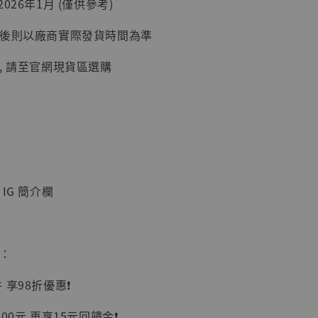
026年1月 (僅供參考)
延後則以廠商實際發貨時間為準
, 請至官網現貨區選購
】
UDIO 1/6系列
IG 簡介欄
藏人偶 讓子
鵝城縣長 張麻
01]
-
+
惠：
享98折優惠❗️
00元 再享15元回饋金❗️
入購物車