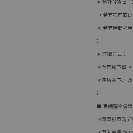
➤ 預計發貨日：2
→ 若有提前或
＊ 若有時間考量
⁝
➤ 訂購方式：
＊至官網下單 🔗
【現貨
BJST
＊連結在下方 及 
可動蒐
彈飛 
⁝
子 [BK
■ 官網購物優
NT$ 4,980
NT$ 5,300
＊單筆訂單滿5件 
＊登入會員 每30
加