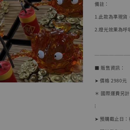
備註：
1.此款為準現
2.燈光效果為呼
【店內
系列蒐
克達摩 
───────
Studio
■ 販售資訊：
NT$ 1,500
NT$ 1,870
➤ 價格 2980元
＊ 國際運費另計
加
⁝
➤ 預購截止日