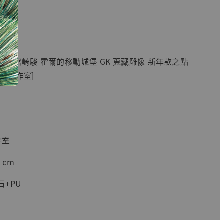
現貨】七龍珠
】
藏雕像 悟空
紀念款 [奇蹟
]
】宮崎駿 霍爾的移動城堡 GK 蒐藏雕像 新年款之點
-
+
ky工作室]
入購物車
作室
加購優惠【海賊王 布魯克達摩 [7STARS Studio]】
 cm
+PU