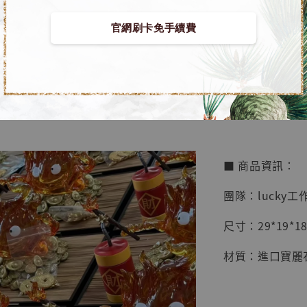
【店內
🏝【無人島玩具
官網刷卡免手續費
系列蒐
鳥山明
工作室
【海外工作室現貨
NT$ 4,280
鞭炮卡西法 [luc
NT$ 5,580
加
■ 商品資訊：
團隊：lucky工
尺寸：29*19*18
材質：進口寶麗石