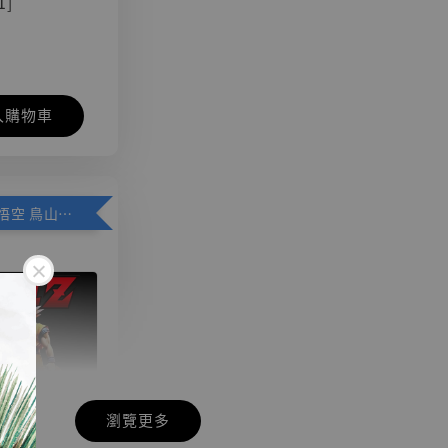
1]
入購物車
加購優惠【悟空 鳥山明紀念款 [奇蹟工作室]】
瀏覽更多