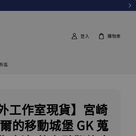
登入
購物車
布區
外工作室現貨】宮崎
霍爾的移動城堡 GK 蒐