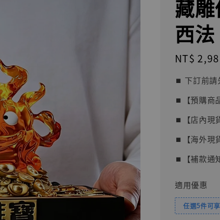
藏雕
西法 
Regular
NT$ 2,98
price
⏹︎ 下訂
⏹︎【預購商
⏹︎【店內現
⏹︎【海外現
⏹︎【補款通
適用優惠
任選5件可享