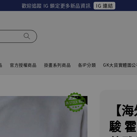
IG 連結
歡迎追蹤 IG 鎖定更多新品資訊
品
官方授權商品
掛畫系列商品
各IP分類
GK大貨實體圖公
【海
駿 