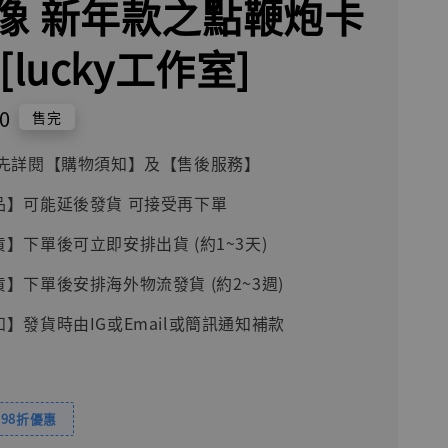
像 新年款之點鞭炮卡
[lucky工作室]
0
售完
前請先詳閱【購物須知】及【售後服務】
品】可能延後發貨 可接受再下單
貨】下單後可立即安排出貨 (約1~3天)
貨】下單後安排海外物流發貨 (約2~3週)
知】發貨時由IG或Email或簡訊通知補款
98折優惠