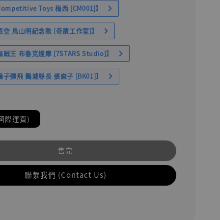
petitive Toys 梅西 [CM001]】
空 鳥山明紀念款 [奇蹟工作室]】
王 布魯克達摩 [7STARS Studio]】
子彈飛 鵝城縣長 張麻子 [BK01]】
國際運費)
售完
聯繫我們 (Contact Us)