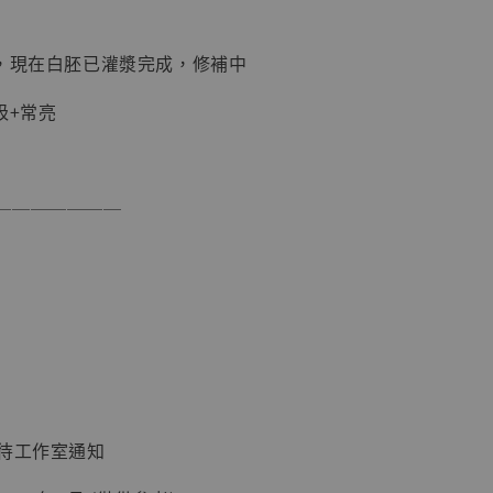
貨，現在白胚已灌漿完成，修補中
吸+常亮
現貨】海賊王
藏雕像 布魯
[7STARS
───────
]
-
+
入購物車
：待工作室通知
加購優惠【讓子彈飛 鵝城縣長 張麻子 [BK01]】