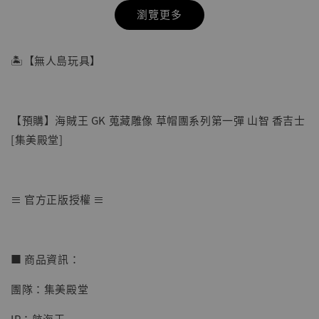
瀏覽更多
🏝【無人島玩具】
【預購】海賊王 GK 蒐藏雕像 草帽團系列第一彈 山智 香吉士
[集美殿堂]
≡ 官方正版授權 ≡
【店內現貨】七龍珠 系列蒐藏雕像 悟空 鳥山
明紀念款 [奇蹟工作室]
■ 商品資訊：
-
+
NT$ 4,280
團隊：集美殿堂
NT$ 5,580
IP：航海王