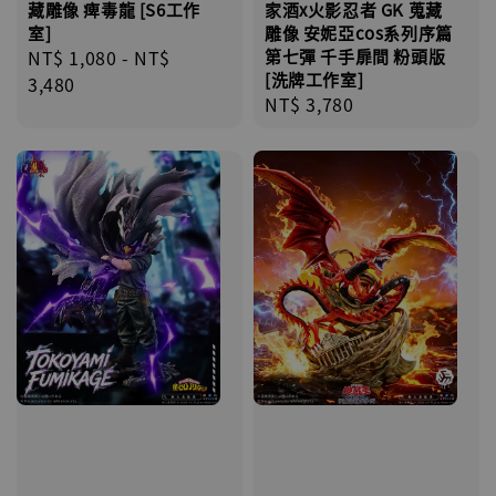
藏雕像 痺毒龍 [S6工作
家酒x火影忍者 GK 蒐藏
室]
雕像 安妮亞cos系列序篇
Regular
NT$ 1,080
-
NT$
第七彈 千手扉間 粉頭版
[洗牌工作室]
price
3,480
Regular
NT$ 3,780
price