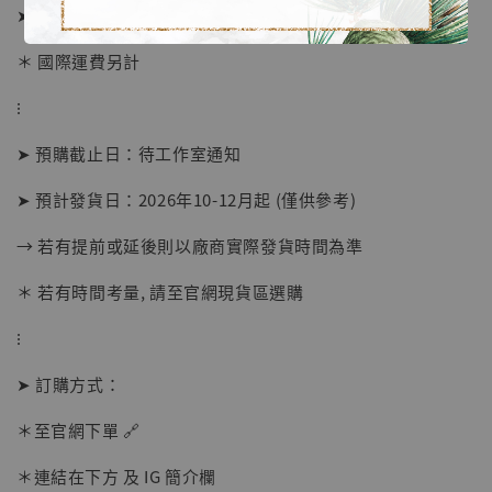
➤ 價格範圍 43980元 (訂金15000)
＊ 國際運費另計
⁝
【店內現貨】海賊王 系列蒐藏雕像 布魯克達
摩 [7STARS Studio]
➤ 預購截止日：待工作室通知
-
+
NT$ 1,500
NT$ 1,870
➤ 預計發貨日：2026年10-12月起 (僅供參考)
→ 若有提前或延後則以廠商實際發貨時間為準
加入購物車
＊ 若有時間考量, 請至官網現貨區選購
⁝
加購優惠【讓子彈飛 鵝城縣長 張麻子 [BK01]】
➤ 訂購方式：
＊至官網下單 🔗
＊連結在下方 及 IG 簡介欄