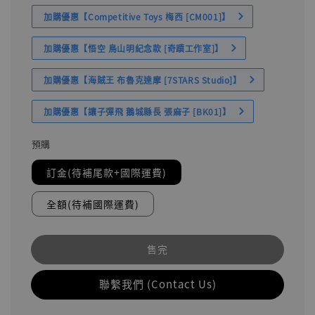
加購優惠【Competitive Toys 梅西 [CM001]】
加購優惠【悟空 鳥山明紀念款 [奇蹟工作室]】
加購優惠【海賊王 布魯克達摩 [7STARS Studio]】
加購優惠【讓子彈飛 鵝城縣長 張麻子 [BK01]】
預購
訂金(待補尾款+國際運費)
全額(待補國際運費)
售完
聯繫我們 (Contact Us)