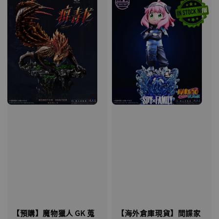
【預購】魔物獵人 GK 蒐
【海外倉庫現貨】間諜家