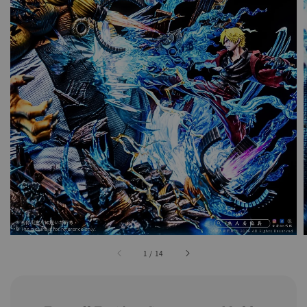
1
/
14