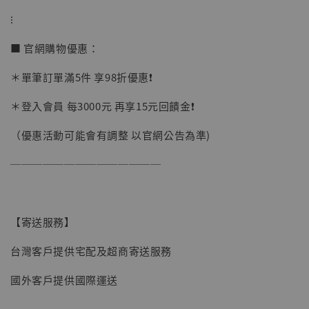
⁝
■ 官網購物優惠：
＊單筆訂單滿5件 享98折優惠❗️
＊登入會員 每3000元 再享15元回饋金❗️
（優惠活動可能會有調整 以官網公告為準)
──────────────
【現貨】BJSTUDIO 1/6系列可動蒐藏人偶 讓
【寄送服務】
子彈飛 鵝城縣長 張麻子 [BK01]
台灣客戶提供宅配及超商寄送服務
-
+
NT$ 4,980
NT$ 5,300
國外客戶提供國際運送