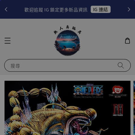
！
IG 連結
歡迎追蹤 IG 鎖定更多新品資訊
搜尋