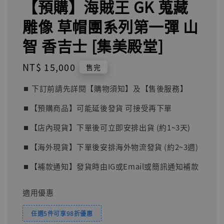
【預購】海賊王 GK 蒐藏
雕像 草帽團系列第一彈 山
智 香吉士 [集美殿堂]
Regular
NT$ 15,000
售完
price
⏹︎ 下訂前請先詳閱【購物須知】及【售後服務】
⏹︎【預購商品】可能延後發貨 可接受再下單
⏹︎【店內現貨】下單後可立即安排出貨 (約1~3天)
⏹︎【海外現貨】下單後安排海外物流發貨 (約2~3週)
⏹︎【補款通知】發貨時由IG或Email或簡訊通知補款
適用優惠
任選5件可享98折優惠