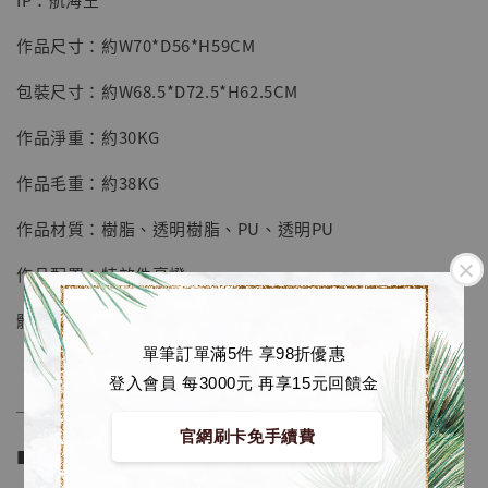
加入購物車
作品尺寸：約W70*D56*H59CM
包裝尺寸：約W68.5*D72.5*H62.5CM
加購優惠【海賊王 布魯克達摩 [7STARS Studio]】
作品淨重：約30KG
作品毛重：約38KG
作品材質：樹脂、透明樹脂、PU、透明PU
作品配置：特效件亮燈
體數：中國限量399體；全球合計799體
單筆訂單滿5件 享98折優惠
登入會員 每3000元 再享15元回饋金
──────────────
官網刷卡免手續費
■ 販售資訊：