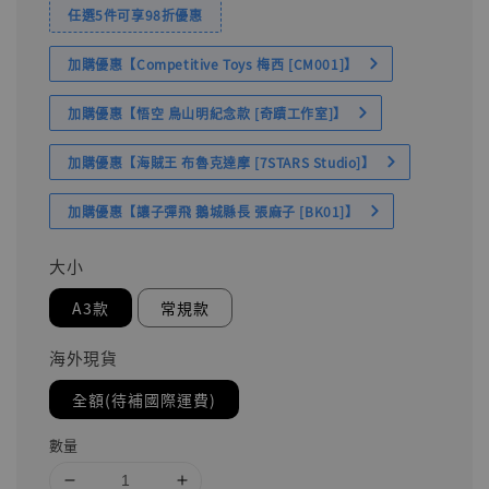
任選5件可享98折優惠
加購優惠【Competitive Toys 梅西 [CM001]】
加購優惠【悟空 鳥山明紀念款 [奇蹟工作室]】
加購優惠【海賊王 布魯克達摩 [7STARS Studio]】
加購優惠【讓子彈飛 鵝城縣長 張麻子 [BK01]】
大小
A3款
常規款
海外現貨
全額(待補國際運費)
數量