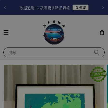
！
IG 連結
歡迎追蹤 IG 鎖定更多新品資訊
搜尋