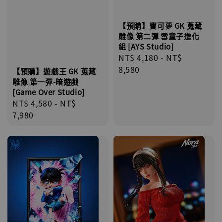
【預購】寶可夢 GK 蒐藏
雕像 第二彈 雪童子進化
組 [AYS Studio]
Regular
NT$ 4,180
-
NT$
price
8,580
【預購】遊戲王 GK 蒐藏
雕像 第一彈-暗遊戲
[Game Over Studio]
Regular
NT$ 4,580
-
NT$
price
7,980