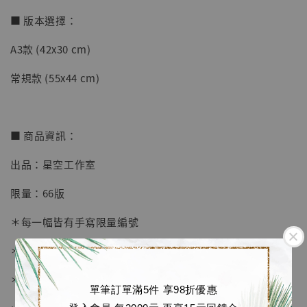
■ 版本選擇：
A3款 (42x30 cm)
【店內現貨】七龍珠 系列蒐藏雕像 悟空 鳥山
明紀念款 [奇蹟工作室]
常規款 (55x44 cm)
-
+
NT$ 4,280
NT$ 5,580
■ 商品資訊：
加入購物車
出品：星空工作室
限量：66版
加購優惠【海賊王 布魯克達摩 [7STARS Studio]】
＊每一幅皆有手寫限量編號
＊畫框為 黑色磨砂金屬相框
＊愛普生原裝墨水微噴
單筆訂單滿5件 享98折優惠