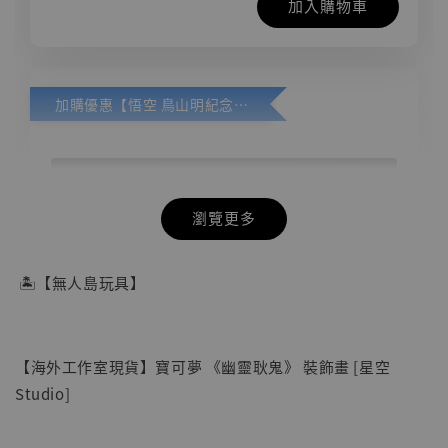
加入購物車
加購優惠【悟空 鳥山明紀念款 [奇蹟工作室]】
瀏覽更多
🏝【無人島玩具】
【海外工作室現貨】寶可夢 《幽靈耿鬼》 裝飾畫 [星空
Studio]