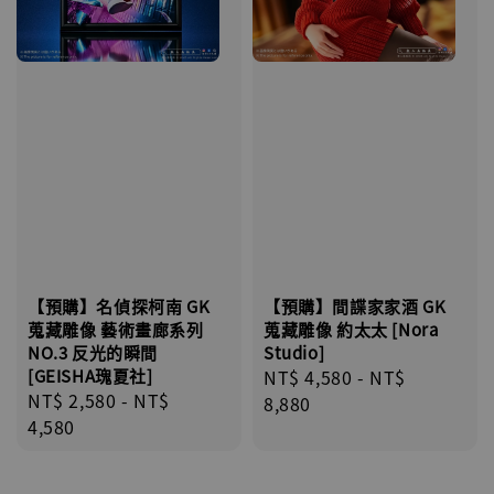
【預購】名偵探柯南 GK
【預購】間諜家家酒 GK
蒐藏雕像 藝術畫廊系列
蒐藏雕像 約太太 [Nora
NO.3 反光的瞬間
Studio]
[GEISHA瑰夏社]
Regular
NT$ 4,580
-
NT$
Regular
NT$ 2,580
-
NT$
price
8,880
price
4,580