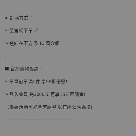
⁝
➤ 訂購方式：
加購優惠【讓子彈飛 鵝城縣長 張麻子 [BK01]】
＊至官網下單 🔗
＊連結在下方 及 IG 簡介欄
⁝
■ 官網購物優惠：
＊單筆訂單滿5件 享98折優惠❗️
＊登入會員 每3000元 再享15元回饋金❗️
（優惠活動可能會有調整 以官網公告為準)
──────────────