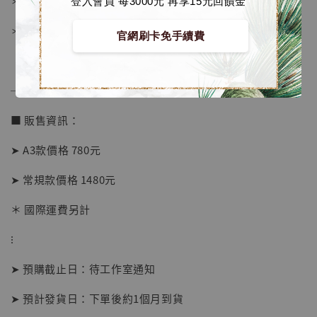
＊表面配有防塵透明有機玻璃
登入會員 每3000元 再享15元回饋金
＊背面爲黑色防潮背板
官網刷卡免手續費
──────────────
■ 販售資訊：
➤ A3款價格 780元
➤ 常規款價格 1480元
＊ 國際運費另計
【店內現貨】海賊王 系列蒐藏雕像 布魯克達
摩 [7STARS Studio]
⁝
-
+
NT$ 1,500
NT$ 1,870
➤ 預購截止日：待工作室通知
➤ 預計發貨日：下單後約1個月到貨
加入購物車