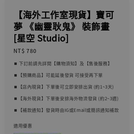
【海外工作室現貨】寶可
夢 《幽靈耿鬼》 裝飾畫
[星空 Studio]
Regular
NT$ 780
price
⏹︎ 下訂前請先詳閱【購物須知】及【售後服務】
⏹︎【預購商品】可能延後發貨 可接受再下單
⏹︎【店內現貨】下單後可立即安排出貨 (約1~3天)
⏹︎【海外現貨】下單後安排海外物流發貨 (約2~3週)
⏹︎【補款通知】發貨時由IG或Email或簡訊通知補款
適用優惠