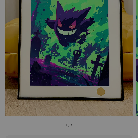
1
/
5