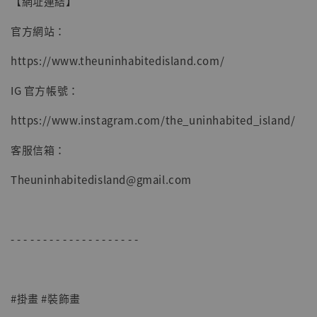
【網址連結】
官方網站：
https://www.theuninhabitedisland.com/
IG 官方帳號：
https://www.instagram.com/the_uninhabited_island/
客服信箱：
Theuninhabitedisland@gmail.com
- - - - - - - - - - - - - - - - - - - -
#掛畫 #裝飾畫