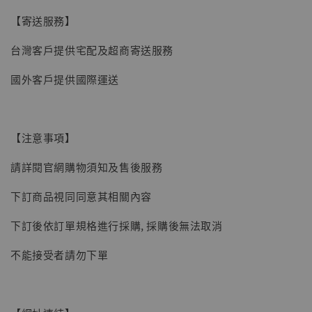
【寄送服務】
【現貨】BJSTUDIO 1/6系列可動蒐藏人偶 讓
台灣客戶提供宅配及超商寄送服務
子彈飛 鵝城縣長 張麻子 [BK01]
國外客戶提供國際運送
-
+
NT$ 4,980
NT$ 5,300
【注意事項】
加入購物車
請詳閱官網購物須知及售後服務
下訂商品視同同意其相關內容
下訂後依訂單規格進行採購, 採購後無法取消
不能接受者請勿下單