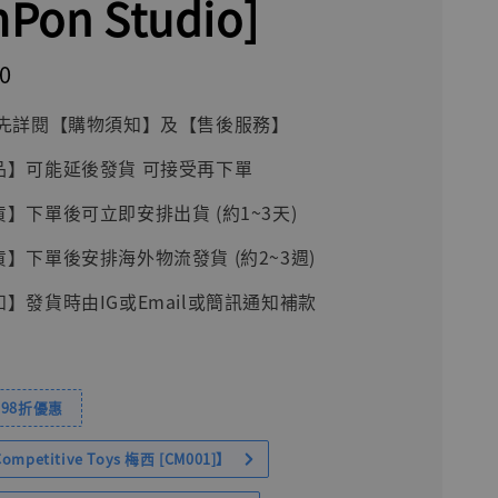
Pon Studio]
0
前請先詳閱【購物須知】及【售後服務】
品】可能延後發貨 可接受再下單
貨】下單後可立即安排出貨 (約1~3天)
貨】下單後安排海外物流發貨 (約2~3週)
知】發貨時由IG或Email或簡訊通知補款
98折優惠
petitive Toys 梅西 [CM001]】