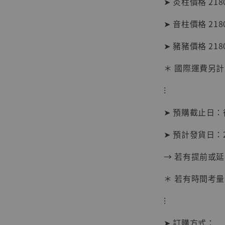
➤ 炎柱價格 2180
加
➤ 音柱價格 2180
➤ 豬豬價格 2180
＊ 國際運費另計
⁝
➤ 預購截止日
➤ 預計發貨日：2
→ 若有提前或
＊ 若有時間考量
【現貨
⁝
BJST
可動蒐
➤ 訂購方式：