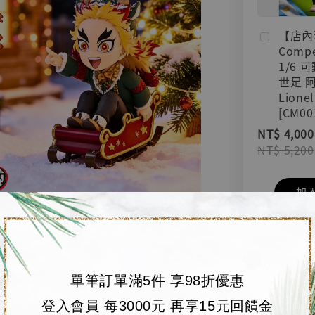
【店內
Compe
1/6 
世足 
Lionel
[CM00
NT$ 4,000
NT$ 5,200
加
單筆訂單滿5件 享98折優惠
登入會員 每3000元 再享15元回饋金