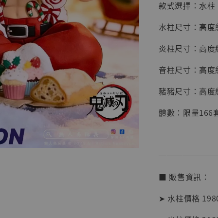
款式選擇：水柱
水柱尺寸：高度約
炎柱尺寸：高度約
音柱尺寸：高度約
豬豬尺寸：高度約
體數：限量166
【店內
系列蒐
───────
克達摩 
Studio
■ 販售資訊：
NT$ 1,500
➤ 水柱價格 1980
NT$ 1,870