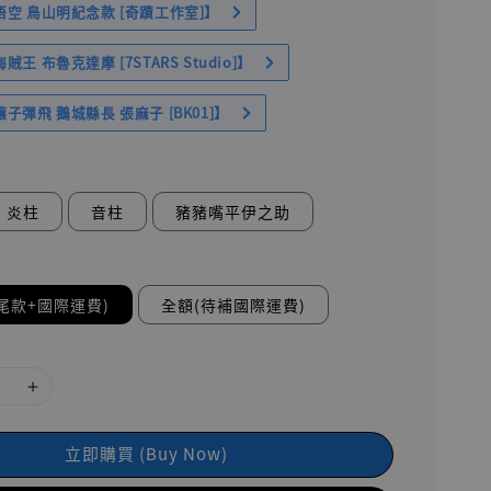
空 鳥山明紀念款 [奇蹟工作室]】
王 布魯克達摩 [7STARS Studio]】
子彈飛 鵝城縣長 張麻子 [BK01]】
炎柱
音柱
豬豬嘴平伊之助
尾款+國際運費)
全額(待補國際運費)
立即購買 (Buy Now)