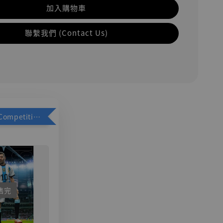
加入購物車
聯繫我們 (Contact Us)
加購優惠【Competitive Toys 梅西 [CM001]】
售完