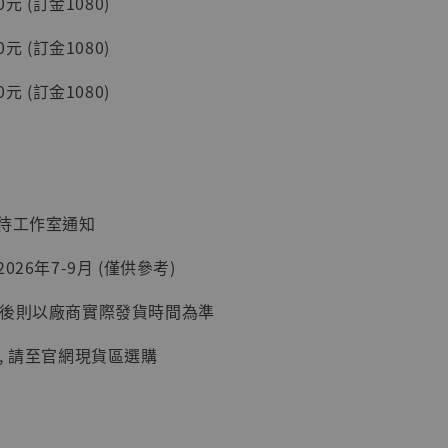
元 (訂金1080)
入購物車
元 (訂金1080)
元 (訂金1080)
加購優惠【讓子彈飛 鵝城縣長 張麻子 [BK01]】
：待工作室通知
026年7-9月 (僅供參考)
延後則以廠商實際發貨時間為準
, 請至官網現貨區選購
】
UDIO 1/6系列
藏人偶 讓子