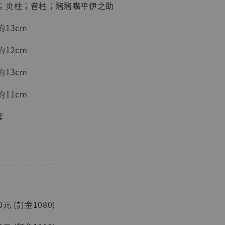
；炎柱；音柱；豬豬嘴平伊之助
加購優惠【海賊王 布魯克達摩 [7STARS Studio]】
13cm
12cm
13cm
11cm
套
現貨】海賊王
藏雕像 布魯
───────
[7STARS
]
-
+
元 (訂金1080)