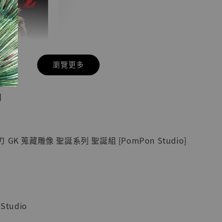
瀏覽更多
現貨】七龍珠
】
藏雕像 悟空
紀念款 [奇蹟
]
K 蒐藏雕像 聖誕系列 聖誕組 [PomPon Studio]
-
+
入購物車
tudio