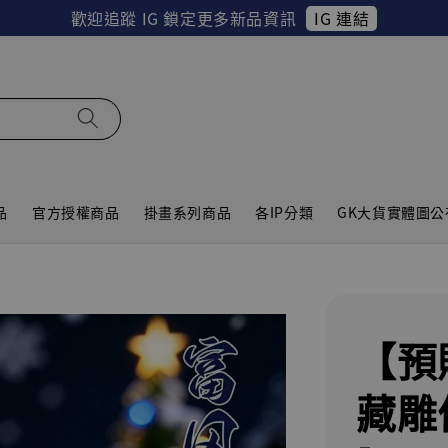
IG 連結
歡迎追蹤 IG 鎖定更多新品資訊
品
官方授權商品
掛畫系列商品
各IP分類
GK大貨實體圖公
【預
藏雕