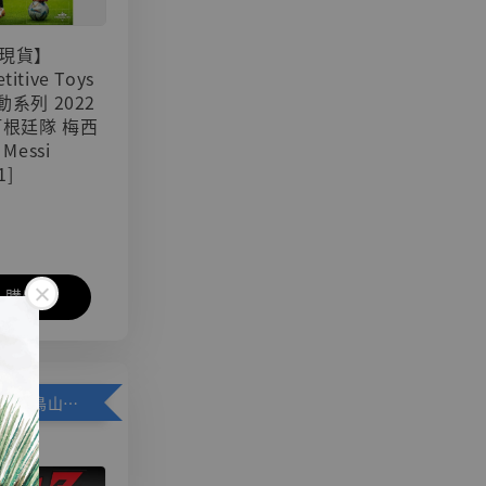
現貨】
titive Toys
可動系列 2022
阿根廷隊 梅西
 Messi
1]
入購物車
加購優惠【悟空 鳥山明紀念款 [奇蹟工作室]】