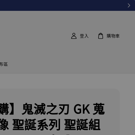
登入
購物車
布區
購】鬼滅之刃 GK 蒐
像 聖誕系列 聖誕組