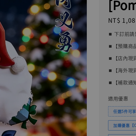
[Pom
Regular
NT$ 1,08
price
⏹︎ 下訂
⏹︎【預購商
⏹︎【店內現
⏹︎【海外現
⏹︎【補款通
適用優惠
任選5件可享
加購優惠【Com