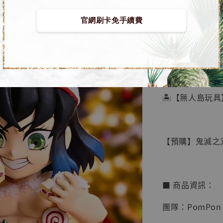
官網刷卡免手續費
【店內
🏝【無人島玩具
系列蒐
鳥山明
工作室
【預購】鬼滅之刃 G
NT$ 4,280
NT$ 5,580
■ 商品資訊：
加
團隊：PomPon S