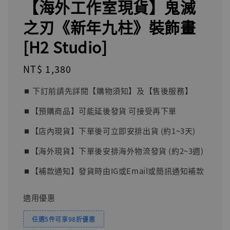
【海外工作室現貨】鬼滅
之刃《新年九柱》裝飾畫
[H2 Studio]
Regular
NT$ 1,380
price
⏹︎ 下訂前請先詳閱【購物須知】及【售後服務】
⏹︎【預購商品】可能延後發貨 可接受再下單
⏹︎【店內現貨】下單後可立即安排出貨 (約1~3天)
⏹︎【海外現貨】下單後安排海外物流發貨 (約2~3週)
⏹︎【補款通知】發貨時由IG或Email或簡訊通知補款
適用優惠
任選5件可享98折優惠