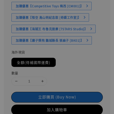
加購優惠【Competitive Toys 梅西 [CM001]】
加購優惠【悟空 鳥山明紀念款 [奇蹟工作室]】
加購優惠【海賊王 布魯克達摩 [7STARS Studio]】
加購優惠【讓子彈飛 鵝城縣長 張麻子 [BK01]】
海外現貨
全額(待補國際運費)
數量
立即購買 (Buy Now)
加入購物車