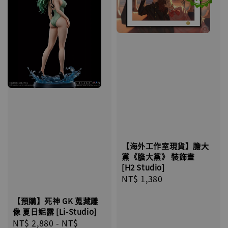
【海外工作室現貨】膽大
黨《膽大黨》 裝飾畫
[H2 Studio]
Regular
NT$ 1,380
price
【預購】死神 GK 蒐藏雕
像 夏日妮露 [Li-Studio]
Regular
NT$ 2,880
-
NT$