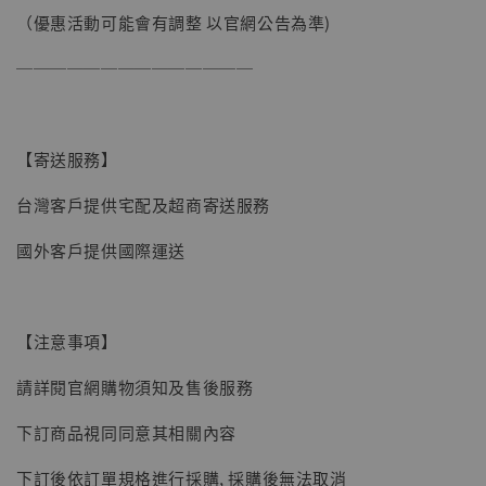
（優惠活動可能會有調整 以官網公告為準)
──────────────
【寄送服務】
台灣客戶提供宅配及超商寄送服務
國外客戶提供國際運送
【注意事項】
請詳閱官網購物須知及售後服務
【現貨】BJSTUDIO 1/6系列可動蒐藏人偶 讓
下訂商品視同同意其相關內容
子彈飛 鵝城縣長 張麻子 [BK01]
下訂後依訂單規格進行採購, 採購後無法取消