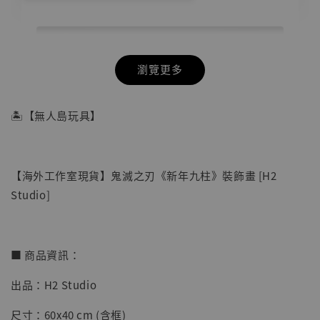
瀏覽更多
🏝【無人島玩具】
【海外工作室現貨】鬼滅之刃《新年九柱》裝飾畫 [H2
Studio]
■ 商品資訊：
出品：H2 Studio
【店內現貨】七龍珠 系列蒐藏雕像 悟空 鳥山
明紀念款 [奇蹟工作室]
尺寸：60x40 cm (含框)