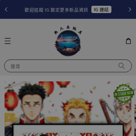
！
IG 連結
歡迎追蹤 IG 鎖定更多新品資訊
搜尋