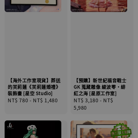
【海外工作室現貨】葬送
【預購】新世紀福音戰士
的芙莉蓮《芙莉蓮婚禮》
GK 蒐藏雕像 綾波零·緋
裝飾畫 [星空 Studio]
紅之海 [星原工作室]
Regular
NT$ 780
-
NT$ 1,480
Regular
NT$ 3,180
-
NT$
price
price
5,980