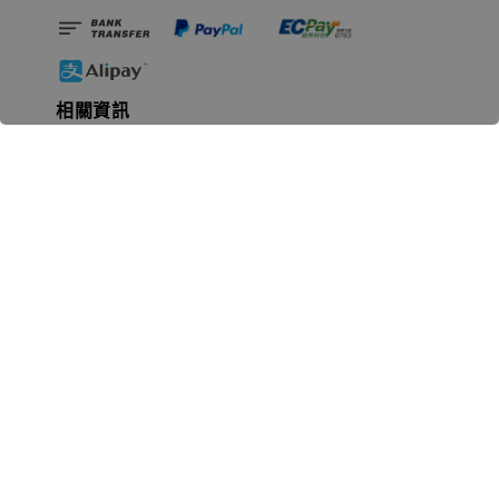
相關資訊
無人島玩具公司資訊
里程碑
聯絡我們
認識GK
GK 預購流程說明
常見問題Q&A
EZWay易利委APP教學
For overseas clients
Copyright © 2026 無人島玩具 All rights reserved | 統一編號 91582461