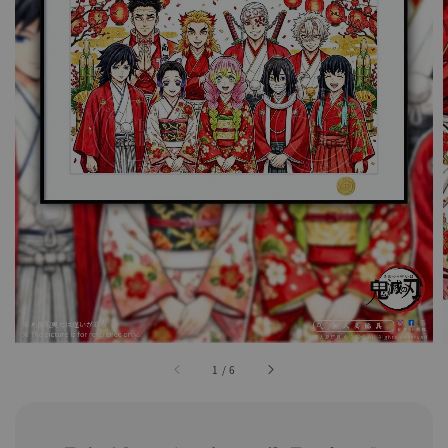
1
/
6