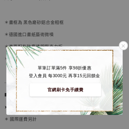
-
+
NT$ 4,280
NT$ 5,580
＊畫框為 黑色磨砂鋁合金相框
加入購物車
＊德國進口畫紙藝術微噴
＊表面配有防塵透明壓克力板
加購優惠【海賊王 布魯克達摩 [7STARS Studio]】
＊背面爲防潮背板
單筆訂單滿5件 享98折優惠
登入會員 每3000元 再享15元回饋金
──────────────
官網刷卡免手續費
■ 販售資訊：
➤ 價格 1380元
＊ 國際運費另計