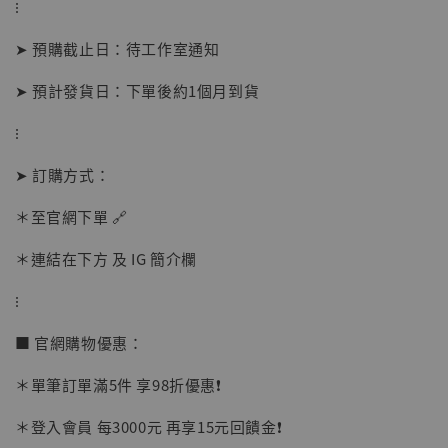
⁝
➤ 預購截止日：待工作室通知
➤ 預計發貨日：下單後約1個月到貨
⁝
➤ 訂購方式：
【店內現貨】海賊王 系列蒐藏雕像 布魯克達
摩 [7STARS Studio]
＊至官網下單 🔗
-
+
NT$ 1,500
NT$ 1,870
＊連結在下方 及 IG 簡介欄
⁝
加入購物車
■ 官網購物優惠：
＊單筆訂單滿5件 享98折優惠❗️
加購優惠【讓子彈飛 鵝城縣長 張麻子 [BK01]】
＊登入會員 每3000元 再享15元回饋金❗️