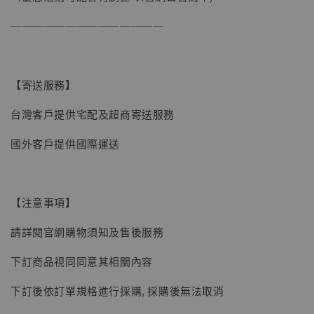
──────────────
【現貨】BJSTUDIO 1/6系列可動蒐藏人偶 讓
【寄送服務】
子彈飛 鵝城縣長 張麻子 [BK01]
台灣客戶提供宅配及超商寄送服務
-
+
NT$ 4,980
NT$ 5,300
國外客戶提供國際運送
加入購物車
【注意事項】
請詳閱官網購物須知及售後服務
下訂商品視同同意其相關內容
下訂後依訂單規格進行採購, 採購後無法取消