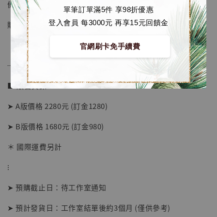
備註：
單筆訂單滿5件 享98折優惠
登入會員 每3000元 再享15元回饋金
購買了猗窩奇A版本的共鳴玩家贈送隱藏特典
官網刷卡免手續費
──────────────
■ 販售資訊：
➤ A版價格 2280元 (訂金1280)
➤ B版價格 1680元 (訂金980)
＊ 國際運費另計
⁝
【店內現貨】海賊王 系列蒐藏雕像 布魯克達
摩 [7STARS Studio]
➤ 預購截止日：待工作室通知
-
+
NT$ 1,500
NT$ 1,870
➤ 預計發貨日：工作室結單後約3個月 (僅供參考)