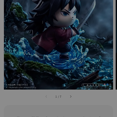
1
/
7