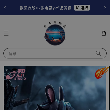
！
IG 連結
歡迎追蹤 IG 鎖定更多新品資訊
搜尋