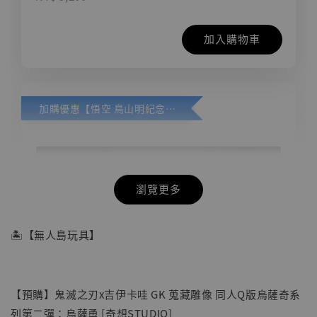
加入購物車
加購優惠【悟空 鳥山明紀念款 [奇蹟工作室]】
瀏覽更多
🏝【無人島玩具】
【預購】鬼滅之刃x吉伊卡哇 GK 蒐藏雕像 同人Q版烏薩奇系
列第二彈：烏薩勇 [奇想STUDIO]