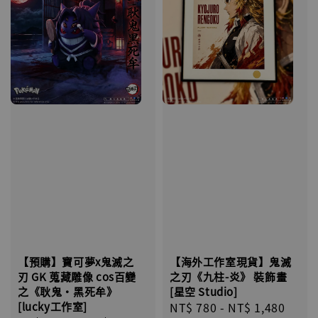
【預購】寶可夢x鬼滅之
【海外工作室現貨】鬼滅
刃 GK 蒐藏雕像 cos百變
之刃《九柱-炎》 裝飾畫
之《耿鬼・黑死牟》
[星空 Studio]
[lucky工作室]
Regular
NT$ 780
-
NT$ 1,480