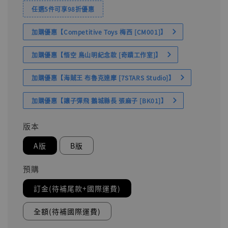
任選5件可享98折優惠
加購優惠【Competitive Toys 梅西 [CM001]】
加購優惠【悟空 鳥山明紀念款 [奇蹟工作室]】
加購優惠【海賊王 布魯克達摩 [7STARS Studio]】
加購優惠【讓子彈飛 鵝城縣長 張麻子 [BK01]】
版本
A版
B版
預購
訂金(待補尾款+國際運費)
全額(待補國際運費)