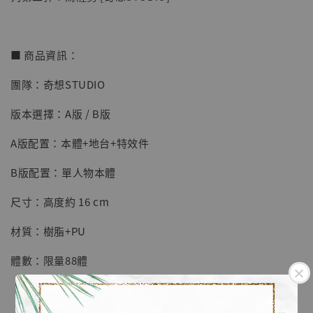
■ 商品資訊：
團隊：奇想STUDIO
【店內現貨】七龍珠 系列蒐藏雕像 悟空 鳥山
明紀念款 [奇蹟工作室]
版本選擇：A版 / B版
-
+
NT$ 4,280
A版配置：本體+地台+特效件
NT$ 5,580
B版配置：單人物本體
加入購物車
尺寸：高度約 16 cm
材質：樹脂+PU
加購優惠【海賊王 布魯克達摩 [7STARS Studio]】
體數：限量88體