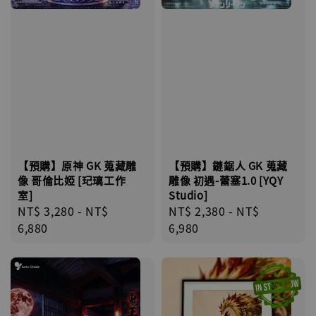
【預購】鏈鋸人 GK 蒐藏
【預購】原神 GK 蒐藏雕
雕像 初遇-蕾塞1.0 [YQY
像 哥倫比婭 [玘璃工作
Studio]
室]
Regular
NT$ 2,380
-
NT$
Regular
NT$ 3,280
-
NT$
price
6,980
price
6,880