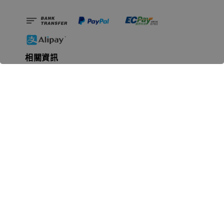
相關資訊
無人島玩具公司資訊
里程碑
聯絡我們
認識GK
GK 預購流程說明
常見問題Q&A
EZWay易利委APP教學
For overseas clients