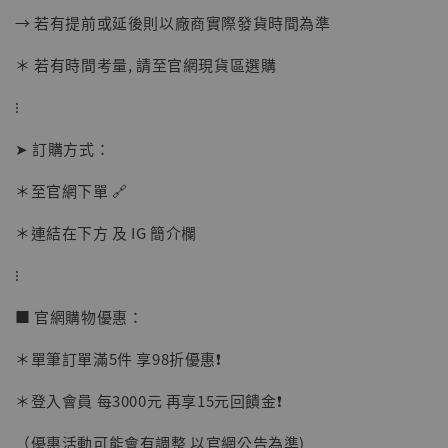
→ 若有提前或延後則以廠商實際發貨時間為準
加入購物車
＊ 若有時間考量, 請至官網現貨區選購
⁝
加購優惠【讓子彈飛 鵝城縣長 張麻子 [BK01]】
➤ 訂購方式：
＊至官網下單 🔗
＊連結在下方 及 IG 簡介欄
⁝
■ 官網購物優惠：
＊單筆訂單滿5件 享98折優惠❗️
＊登入會員 每3000元 再享15元回饋金❗️
（優惠活動可能會有調整 以官網公告為準)