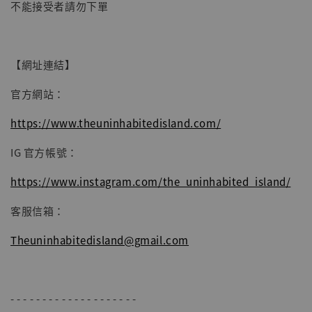
不能接受者請勿下單
【網址連結】
官方網站：
https://www.theuninhabitedisland.com/
IG 官方帳號：
https://www.instagram.com/the_uninhabited_island/
客服信箱：
Theuninhabitedisland@gmail.com
- - - - - - - - - - - - - - - - - - - -