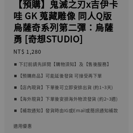
【預購】鬼滅之刃x吉伊卡
哇 GK 蒐藏雕像 同人Q版
烏薩奇系列第二彈：烏薩
勇 [奇想STUDIO]
Regular
NT$ 1,280
price
⏹︎ 下訂前請先詳閱【購物須知】及【售後服務】
⏹︎【預購商品】可能延後發貨 可接受再下單
⏹︎【店內現貨】下單後可立即安排出貨 (約1~3天)
⏹︎【海外現貨】下單後安排海外物流發貨 (約2~3週)
⏹︎【補款通知】發貨時由IG或Email或簡訊通知補款
適用優惠