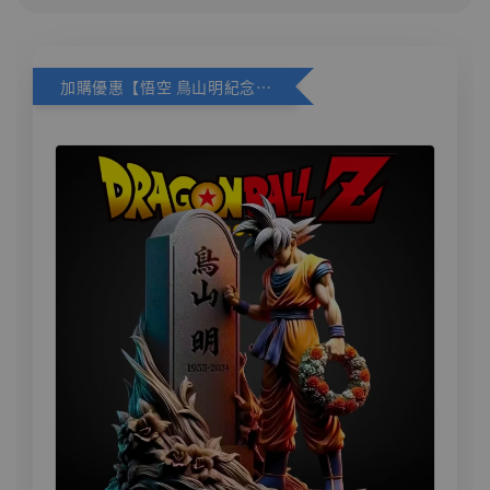
加購優惠【悟空 鳥山明紀念款 [奇蹟工作室]】