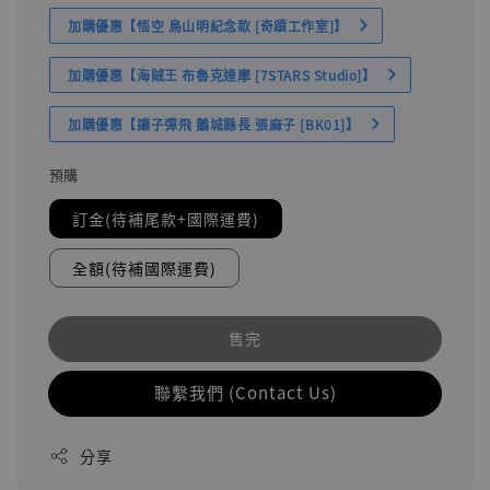
加購優惠【悟空 鳥山明紀念款 [奇蹟工作室]】
加購優惠【海賊王 布魯克達摩 [7STARS Studio]】
加購優惠【讓子彈飛 鵝城縣長 張麻子 [BK01]】
預購
訂金(待補尾款+國際運費)
全額(待補國際運費)
售完
聯繫我們 (Contact Us)
分享