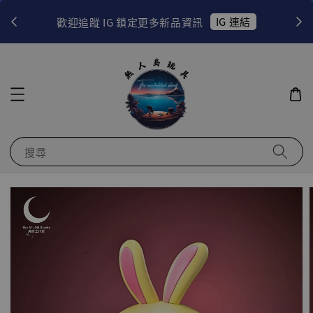
！
IG 連結
歡迎追蹤 IG 鎖定更多新品資訊
搜尋