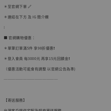
＊至官網下單 🔗
【現貨】BJSTUDIO 1/6系列可動蒐藏人偶 讓
子彈飛 鵝城縣長 張麻子 [BK01]
＊連結在下方 及 IG 簡介欄
-
+
NT$ 4,980
⁝
NT$ 5,300
■ 官網購物優惠：
加入購物車
＊單筆訂單滿5件 享98折優惠❗️
＊登入會員 每3000元 再享15元回饋金❗️
（優惠活動可能會有調整 以官網公告為準)
──────────────
【寄送服務】
台灣客戶提供宅配及超商寄送服務