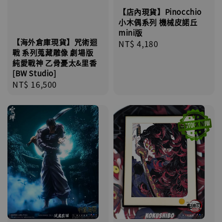
【店內現貨】Pinocchio
小木偶系列 機械皮諾丘
mini版
【海外倉庫現貨】咒術迴
Regular
NT$ 4,180
戰 系列蒐藏雕像 劇場版
price
純愛戰神 乙骨憂太&里香
[BW Studio]
Regular
NT$ 16,500
price