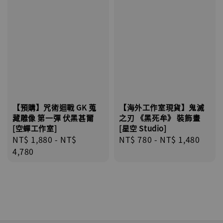
【預購】咒術迴戰 GK 蒐
【海外工作室現貨】鬼滅
藏雕像 第一彈 伏黑甚爾
之刃 《黑死牟》 裝飾畫
[空蟬工作室]
[星空 Studio]
Regular
NT$ 1,880
-
NT$
Regular
NT$ 780
-
NT$ 1,480
price
4,780
price