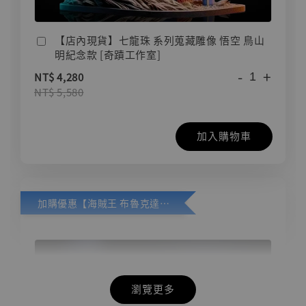
【店內現貨】七龍珠 系列蒐藏雕像 悟空 鳥山
明紀念款 [奇蹟工作室]
-
+
NT$ 4,280
NT$ 5,580
加入購物車
加購優惠【海賊王 布魯克達摩 [7STARS Studio]】
瀏覽更多