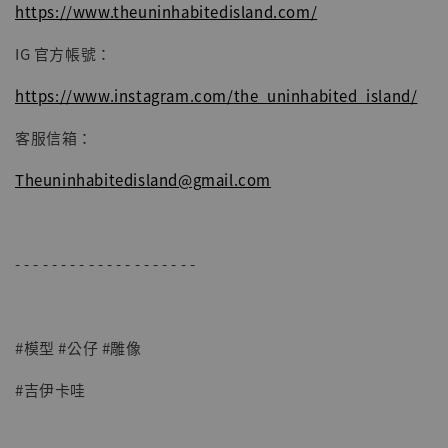
https://www.theuninhabitedisland.com/
IG 官方帳號：
https://www.instagram.com/the_uninhabited_island/
客服信箱：
Theuninhabitedisland@gmail.com
- - - - - - - - - - - - - - - - - - - -
#模型 #公仔 #雕像
#吉伊卡哇