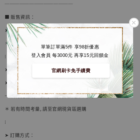
──────────────
■ 販售資訊：
加購優惠【讓子彈飛 鵝城縣長 張麻子 [BK01]】
➤ 價格 1580元 (訂金880)
＊ 國際運費另計
單筆訂單滿5件 享98折優惠
登入會員 每3000元 再享15元回饋金
⁝
➤ 預購截止日：待工作室通知
官網刷卡免手續費
➤ 預計發貨日：2026年4-6月 (僅供參考)
→ 若有提前或延後則以廠商實際發貨時間為準
＊ 若有時間考量, 請至官網現貨區選購
⁝
➤ 訂購方式：