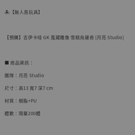
🏝【無人島玩具】
【預購】吉伊卡哇 GK 蒐藏雕像 雪糕烏薩奇 [月亮 Studio]
■ 商品資訊：
團隊：月亮 Studio
【店內現貨】海賊王 系列蒐藏雕像 布魯克達
尺寸：高13 寬7 深7 cm
摩 [7STARS Studio]
-
+
NT$ 1,500
材質：樹脂+PU
NT$ 1,870
體數：限量200體
加入購物車