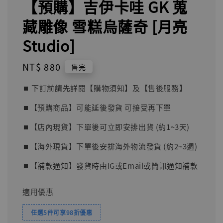
【預購】吉伊卡哇 GK 蒐
藏雕像 雪糕烏薩奇 [月亮
Studio]
Regular
NT$ 880
售完
price
⏹︎ 下訂前請先詳閱【購物須知】及【售後服務】
⏹︎【預購商品】可能延後發貨 可接受再下單
⏹︎【店內現貨】下單後可立即安排出貨 (約1~3天)
⏹︎【海外現貨】下單後安排海外物流發貨 (約2~3週)
⏹︎【補款通知】發貨時由IG或Email或簡訊通知補款
適用優惠
任選5件可享98折優惠