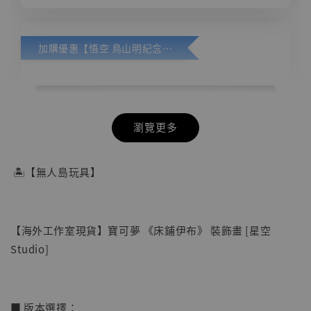
加購優惠【悟空 鳥山明紀念款 [奇蹟工作室]】
瀏覽更多
🏝【無人島玩具】
【海外工作室現貨】寶可夢 《床鋪伊布》 裝飾畫 [星空
Studio]
■ 版本選擇：