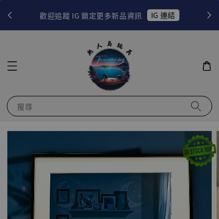
！
IG 連結
歡迎追蹤 IG 鎖定更多新品資訊
搜尋