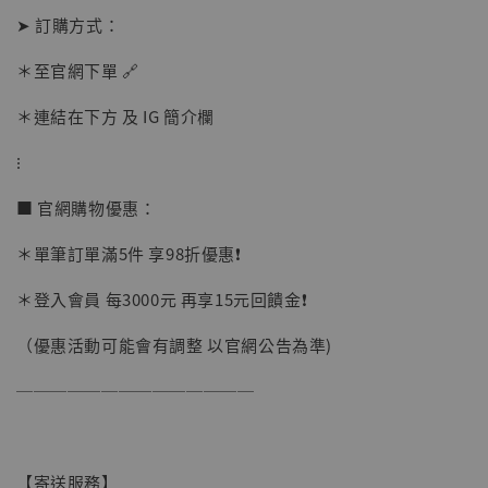
➤ 訂購方式：
加購優惠【讓子彈飛 鵝城縣長 張麻子 [BK01]】
＊至官網下單 🔗
＊連結在下方 及 IG 簡介欄
⁝
■ 官網購物優惠：
＊單筆訂單滿5件 享98折優惠❗️
＊登入會員 每3000元 再享15元回饋金❗️
（優惠活動可能會有調整 以官網公告為準)
──────────────
【寄送服務】