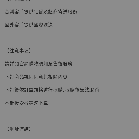
【現貨】BJSTUDIO 1/6系列可動蒐藏人偶 讓
台灣客戶提供宅配及超商寄送服務
子彈飛 鵝城縣長 張麻子 [BK01]
國外客戶提供國際運送
-
+
NT$ 4,980
NT$ 5,300
【注意事項】
加入購物車
請詳閱官網購物須知及售後服務
下訂商品視同同意其相關內容
下訂後依訂單規格進行採購, 採購後無法取消
不能接受者請勿下單
【網址連結】