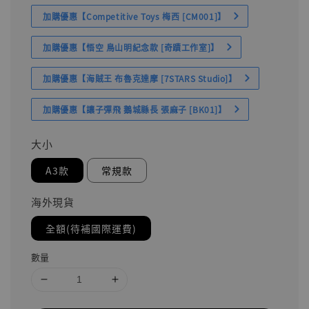
加購優惠【Competitive Toys 梅西 [CM001]】
加購優惠【悟空 鳥山明紀念款 [奇蹟工作室]】
加購優惠【海賊王 布魯克達摩 [7STARS Studio]】
加購優惠【讓子彈飛 鵝城縣長 張麻子 [BK01]】
大小
A3款
常規款
海外現貨
全額(待補國際運費)
數量