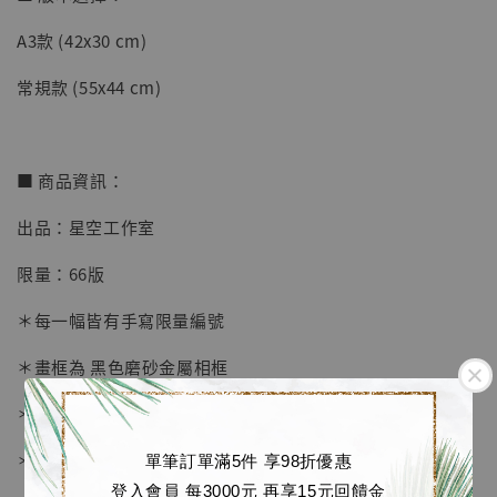
A3款 (42x30 cm)
【店內現貨】七龍珠 系列蒐藏雕像 悟空 鳥山
明紀念款 [奇蹟工作室]
常規款 (55x44 cm)
-
+
NT$ 4,280
NT$ 5,580
■ 商品資訊：
加入購物車
出品：星空工作室
限量：66版
加購優惠【海賊王 布魯克達摩 [7STARS Studio]】
＊每一幅皆有手寫限量編號
＊畫框為 黑色磨砂金屬相框
＊愛普生原裝墨水微噴
＊表面配有防塵透明有機玻璃
單筆訂單滿5件 享98折優惠
登入會員 每3000元 再享15元回饋金