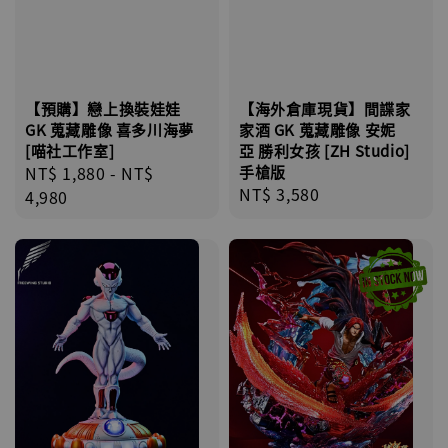
【預購】戀上換裝娃娃
【海外倉庫現貨】間諜家
GK 蒐藏雕像 喜多川海夢
家酒 GK 蒐藏雕像 安妮
[喵社工作室]
亞 勝利女孩 [ZH Studio]
Regular
NT$ 1,880
-
NT$
手槍版
Regular
NT$ 3,580
price
4,980
price