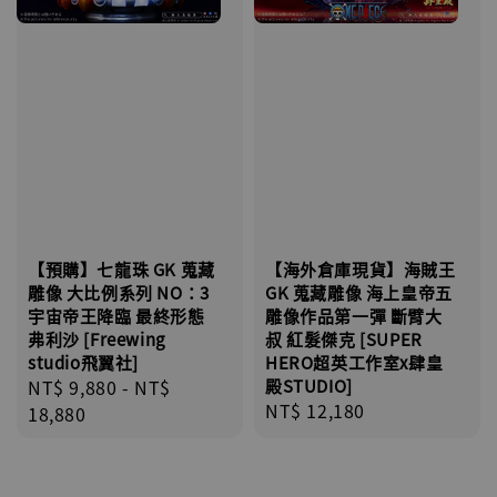
【預購】七龍珠 GK 蒐藏
【海外倉庫現貨】海賊王
雕像 大比例系列 NO：3
GK 蒐藏雕像 海上皇帝五
宇宙帝王降臨 最終形態
雕像作品第一彈 斷臂大
弗利沙 [Freewing
叔 紅髮傑克 [SUPER
studio飛翼社]
HERO超英工作室x肆皇
Regular
NT$ 9,880
-
NT$
殿STUDIO]
Regular
NT$ 12,180
price
18,880
price