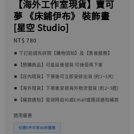
【海外工作室現貨】寶可
夢 《床鋪伊布》 裝飾畫
[星空 Studio]
Regular
NT$ 780
price
⏹︎ 下訂前請先詳閱【購物須知】及【售後服務】
⏹︎【預購商品】可能延後發貨 可接受再下單
⏹︎【店內現貨】下單後可立即安排出貨 (約1~3天)
⏹︎【海外現貨】下單後安排海外物流發貨 (約2~3週)
⏹︎【補款通知】發貨時由IG或Email或簡訊通知補款
適用優惠
任選5件可享98折優惠