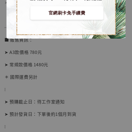
＊背面爲黑色防潮背板
官網刷卡免手續費
──────────────
■ 販售資訊：
➤ A3款價格 780元
➤ 常規款價格 1480元
＊ 國際運費另計
【店內現貨】海賊王 系列蒐藏雕像 布魯克達
摩 [7STARS Studio]
⁝
-
+
NT$ 1,500
NT$ 1,870
➤ 預購截止日：待工作室通知
➤ 預計發貨日：下單後約1個月到貨
加入購物車
⁝