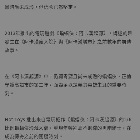
-
+
NT$ 4,280
黑暗尚未成形，但信念已然堅定。
NT$ 5,580
加入購物車
2013年推出的電玩遊戲《蝙蝠俠：阿卡漢起源》，講述的是
發生在《阿卡漢瘋人院》與《阿卡漢城市》之前數年的前傳
故事。
加購優惠【海賊王 布魯克達摩 [7STARS Studio]】
在《阿卡漢起源》中，仍顯青澀且尚未成熟的蝙蝠俠，正值
守護高譚市的第二年，面臨足以定義其英雄生涯的重要時
刻。
Hot Toys 推出來自電玩鉅作《蝙蝠俠：阿卡漢起源》的1/6
比例蝙蝠俠珍藏人偶，重現年輕卻毫不退縮的黑暗騎士，在
成為傳奇之前的關鍵時刻。