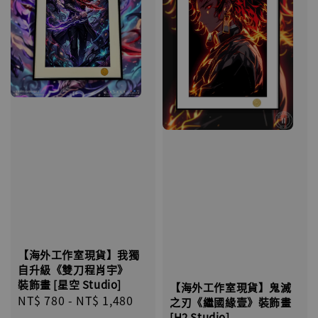
【海外工作室現貨】我獨
自升級《雙刀程肖宇》
裝飾畫 [星空 Studio]
【海外工作室現貨】鬼滅
Regular
NT$ 780
-
NT$ 1,480
之刃《繼國緣壹》裝飾畫
price
[H2 Studio]