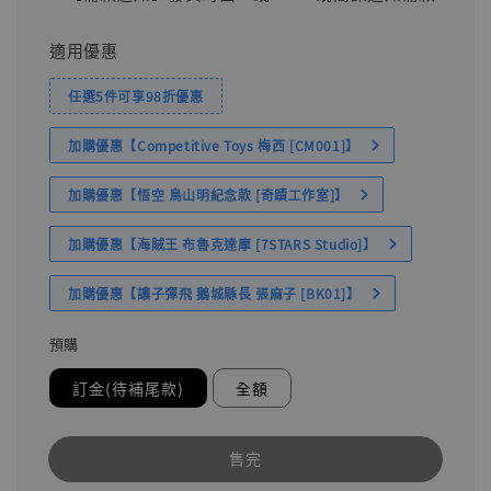
適用優惠
任選5件可享98折優惠
加購優惠【Competitive Toys 梅西 [CM001]】
加購優惠【悟空 鳥山明紀念款 [奇蹟工作室]】
加購優惠【海賊王 布魯克達摩 [7STARS Studio]】
加購優惠【讓子彈飛 鵝城縣長 張麻子 [BK01]】
預購
訂金(待補尾款)
全額
售完