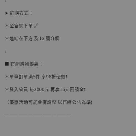
➤ 訂購方式：
＊至官網下單 🔗
＊連結在下方 及 IG 簡介欄
⁝
■ 官網購物優惠：
＊單筆訂單滿5件 享98折優惠❗️
＊登入會員 每3000元 再享15元回饋金❗️
（優惠活動可能會有調整 以官網公告為準)
──────────────