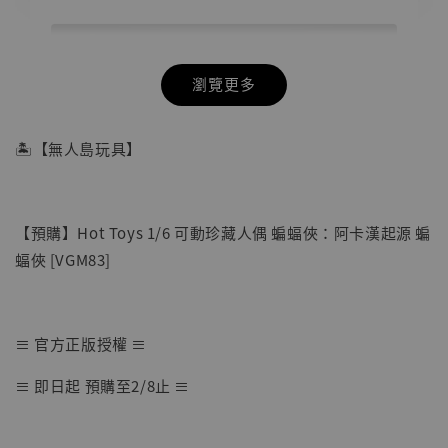
瀏覽更多
🏝【無人島玩具】
【預購】Hot Toys 1/6 可動珍藏人偶 蝙蝠俠：阿卡漢起源 蝙
蝠俠 [VGM83]
≡ 官方正版授權 ≡
≡ 即日起 預購至2/8止 ≡
【店內現貨】七龍珠 系列蒐藏雕像 悟空 鳥山
明紀念款 [奇蹟工作室]