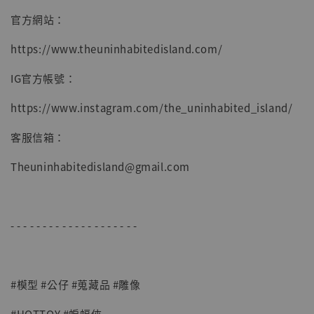
官方網站：
https://www.theuninhabitedisland.com/
IG官方帳號：
https://www.instagram.com/the_uninhabited_island/
客服信箱：
Theuninhabitedisland@gmail.com
- - - - - - - - - - - - - - - - - - - -
#模型 #公仔 #蒐藏品 #雕像
#HOTTOY #蝙蝠俠