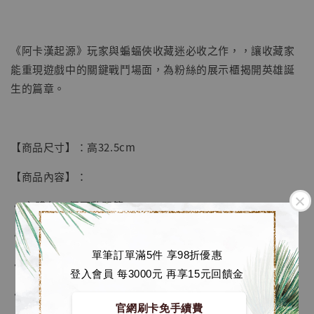
《阿卡漢起源》玩家與蝙蝠俠收藏迷必收之作，，讓收藏家
能重現遊戲中的關鍵戰鬥場面，為粉絲的展示櫃揭開英雄誕
生的篇章。
【店內現貨】海賊王 系列蒐藏雕像 布魯克達
摩 [7STARS Studio]
【商品尺寸】：高32.5cm
-
+
NT$ 1,500
NT$ 1,870
【商品內容】：
• 主體有30個可動關節
加入購物車
• 1對拳頭
單筆訂單滿5件 享98折優惠
• 1對張開造型手掌
登入會員 每3000元 再享15元回饋金
加購優惠【讓子彈飛 鵝城縣長 張麻子 [BK01]】
• 1對握武器手掌
官網刷卡免手續費