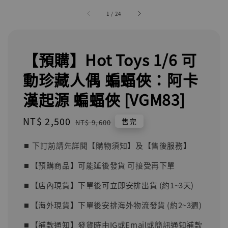
1
/
24
【預購】Hot Toys 1/6 可
動珍藏人偶 蝙蝠俠：阿卡
漢起源 蝙蝠俠 [VGM83]
Sale
NT$ 2,500
Regular
售完
NT$ 9,600
price
price
⏹︎ 下訂前請先詳閱【購物須知】及【售後服務】
⏹︎【預購商品】可能延後發貨 可接受再下單
⏹︎【店內現貨】下單後可立即安排出貨 (約1~3天)
⏹︎【海外現貨】下單後安排海外物流發貨 (約2~3週)
⏹︎【補款通知】發貨時由IG或Email或簡訊通知補款