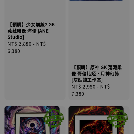
【預購】少女前線2 GK
蒐藏雕像 海倫 [ANE
Studio]
Regular
NT$ 2,880
-
NT$
price
6,380
【預購】原神 GK 蒐藏雕
像 哥倫比婭·月神幻詠
[灰姑娘工作室]
Regular
NT$ 2,980
-
NT$
price
7,380