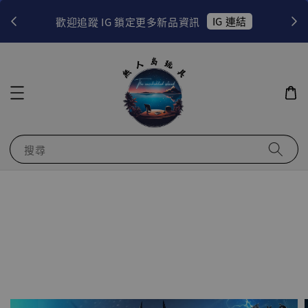
！
IG 連結
歡迎追蹤 IG 鎖定更多新品資訊
搜尋