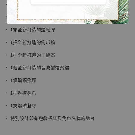
• 1隻握蝙蝠飛鏢右手掌
• 1對全新打造的電擊手套外甲連同半透明藍色仿電擊特效
• 1顆全新打造的煙霧彈
• 1把全新打造的鉤爪槍
• 1把全新打造的干擾器
• 1個全新打造的音波蝙蝠飛鏢
• 1個蝙蝠飛鏢
• 1把遙控鉤爪
• 1支爆破凝膠
【現貨】BJSTUDIO 1/6系列可動蒐藏人偶 讓
• 特別設計印有遊戲標誌及角色名牌的地台
子彈飛 鵝城縣長 張麻子 [BK01]
-
+
NT$ 4,980