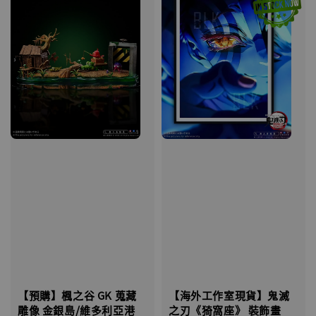
【海外工作室現貨】鬼滅
【預購】楓之谷 GK 蒐藏
之刃《猗窩座》 裝飾畫
雕像 金銀島/維多利亞港