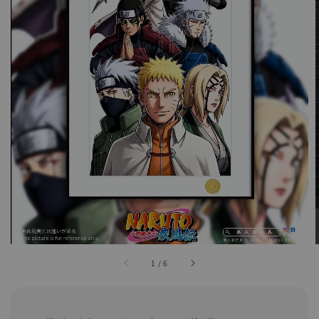
1
/
6