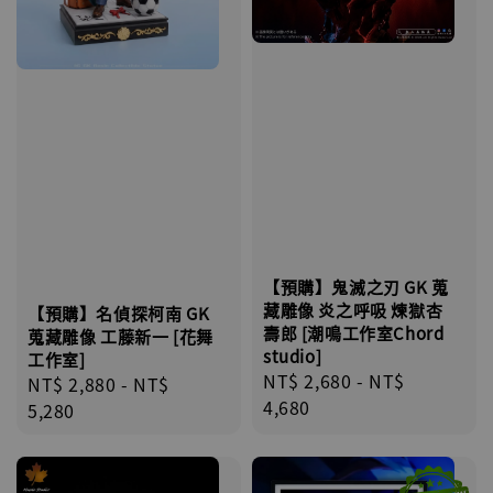
【預購】鬼滅之刃 GK 蒐
藏雕像 炎之呼吸 煉獄杏
【預購】名偵探柯南 GK
壽郎 [潮鳴工作室Chord
蒐藏雕像 工藤新一 [花舞
studio]
工作室]
Regular
NT$ 2,680
-
NT$
Regular
NT$ 2,880
-
NT$
price
4,680
price
5,280