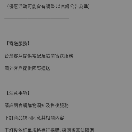
（優惠活動可能會有調整 以官網公告為準)
──────────────
【寄送服務】
台灣客戶提供宅配及超商寄送服務
國外客戶提供國際運送
【注意事項】
請詳閱官網購物須知及售後服務
【現貨】BJSTUDIO 1/6系列可動蒐藏人偶 讓
下訂商品視同同意其相關內容
子彈飛 鵝城縣長 張麻子 [BK01]
下訂後依訂單規格進行採購, 採購後無法取消