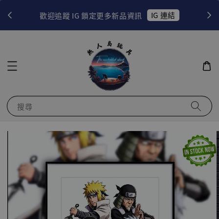
！
IG 連結
歡迎追蹤 IG 鎖定更多新品資訊
搜尋