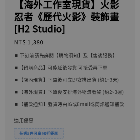
【海外工作室現貨】火影
忍者《歷代火影》裝飾畫
[H2 Studio]
Regular
NT$ 1,380
price
⏹︎ 下訂前請先詳閱【購物須知】及【售後服務】
⏹︎【預購商品】可能延後發貨 可接受再下單
⏹︎【店內現貨】下單後可立即安排出貨 (約1~3天)
⏹︎【海外現貨】下單後安排海外物流發貨 (約2~3週)
⏹︎【補款通知】發貨時由IG或Email或簡訊通知補款
適用優惠
任選5件可享98折優惠