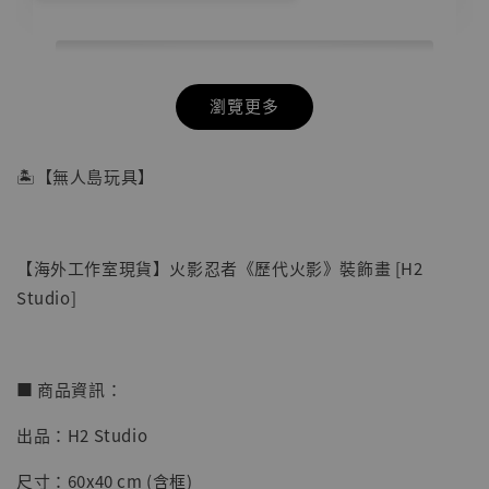
瀏覽更多
🏝【無人島玩具】
【海外工作室現貨】火影忍者《歷代火影》裝飾畫 [H2
Studio]
■ 商品資訊：
出品：H2 Studio
【店內現貨】七龍珠 系列蒐藏雕像 悟空 鳥山
明紀念款 [奇蹟工作室]
尺寸：60x40 cm (含框)