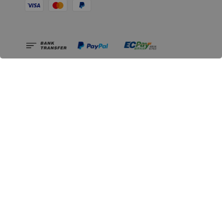
相關資訊
無人島玩具公司資訊
里程碑
聯絡我們
認識GK
GK 預購流程說明
常見問題Q&A
EZWay易利委APP教學
For overseas clients