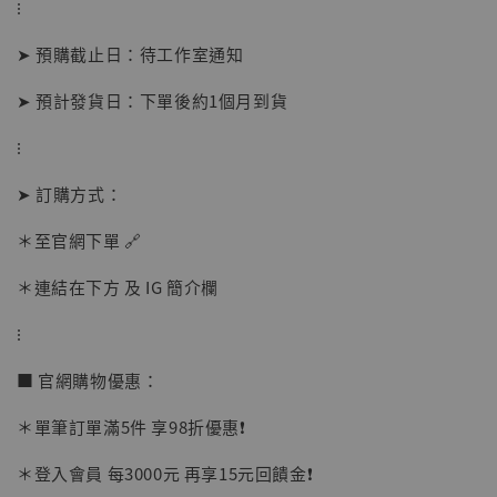
⁝
➤ 預購截止日：待工作室通知
➤ 預計發貨日：下單後約1個月到貨
⁝
➤ 訂購方式：
【店內現貨】海賊王 系列蒐藏雕像 布魯克達
摩 [7STARS Studio]
＊至官網下單 🔗
-
+
NT$ 1,500
NT$ 1,870
＊連結在下方 及 IG 簡介欄
⁝
加入購物車
■ 官網購物優惠：
＊單筆訂單滿5件 享98折優惠❗️
加購優惠【讓子彈飛 鵝城縣長 張麻子 [BK01]】
＊登入會員 每3000元 再享15元回饋金❗️