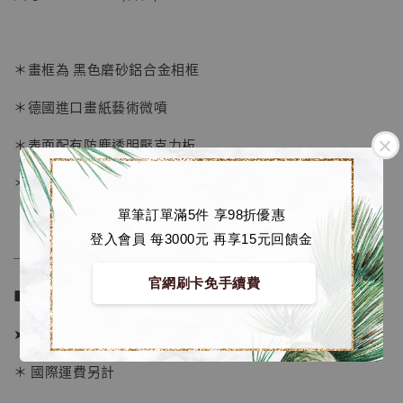
-
+
NT$ 4,280
NT$ 5,580
＊畫框為 黑色磨砂鋁合金相框
加入購物車
＊德國進口畫紙藝術微噴
＊表面配有防塵透明壓克力板
加購優惠【海賊王 布魯克達摩 [7STARS Studio]】
＊背面爲防潮背板
單筆訂單滿5件 享98折優惠
登入會員 每3000元 再享15元回饋金
──────────────
官網刷卡免手續費
■ 販售資訊：
➤ 價格 1380元
＊ 國際運費另計