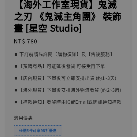
【海外工作室現貨】鬼滅
之刃 《鬼滅主角團》 裝飾
畫 [星空 Studio]
Regular
NT$ 780
price
⏹︎ 下訂前請先詳閱【購物須知】及【售後服務】
⏹︎【預購商品】可能延後發貨 可接受再下單
⏹︎【店內現貨】下單後可立即安排出貨 (約1~3天)
⏹︎【海外現貨】下單後安排海外物流發貨 (約2~3週)
⏹︎【補款通知】發貨時由IG或Email或簡訊通知補款
適用優惠
任選5件可享98折優惠