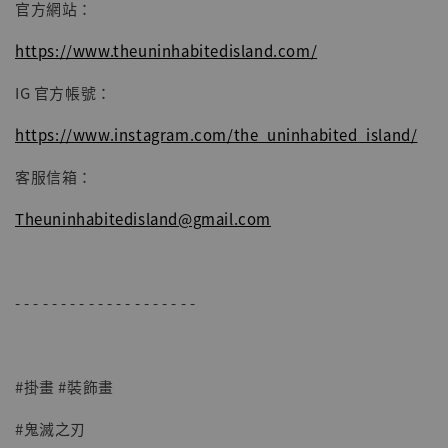
官方網站：
https://www.theuninhabitedisland.com/
IG 官方帳號：
https://www.instagram.com/the_uninhabited_island/
客服信箱：
Theuninhabitedisland@gmail.com
- - - - - - - - - - - - - - - - - - - -
#掛畫 #裝飾畫
#鬼滅之刃