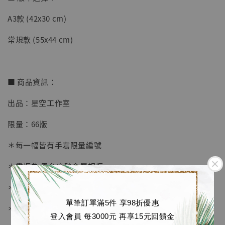
A3款 (42x30 cm)
【店內現貨】七龍珠 系列蒐藏雕像 悟空 鳥山
明紀念款 [奇蹟工作室]
常規款 (55x44 cm)
-
+
NT$ 4,280
NT$ 5,580
■ 商品資訊：
加入購物車
出品：星空工作室
限量：66版
加購優惠【海賊王 布魯克達摩 [7STARS Studio]】
＊每一幅皆有手寫限量編號
＊畫框為 黑色磨砂金屬相框
＊愛普生原裝墨水微噴
單筆訂單滿5件 享98折優惠
＊表面配有防塵透明有機玻璃
登入會員 每3000元 再享15元回饋金