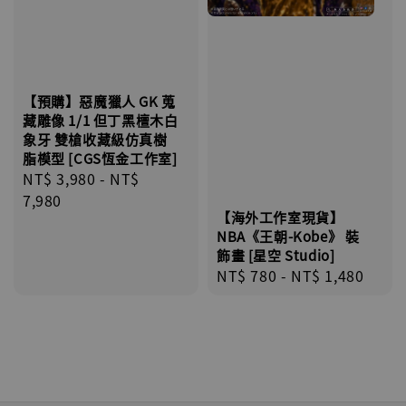
【預購】惡魔獵人 GK 蒐
藏雕像 1/1 但丁黑檀木白
象牙 雙槍收藏級仿真樹
脂模型 [CGS恆金工作室]
Regular
NT$ 3,980
-
NT$
price
7,980
【海外工作室現貨】
NBA《王朝-Kobe》 裝
飾畫 [星空 Studio]
Regular
NT$ 780
-
NT$ 1,480
price