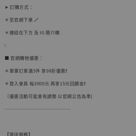
➤ 訂購方式：
加購優惠【讓子彈飛 鵝城縣長 張麻子 [BK01]】
＊至官網下單 🔗
＊連結在下方 及 IG 簡介欄
⁝
■ 官網購物優惠：
＊單筆訂單滿5件 享98折優惠❗️
＊登入會員 每3000元 再享15元回饋金❗️
（優惠活動可能會有調整 以官網公告為準)
──────────────
【寄送服務】