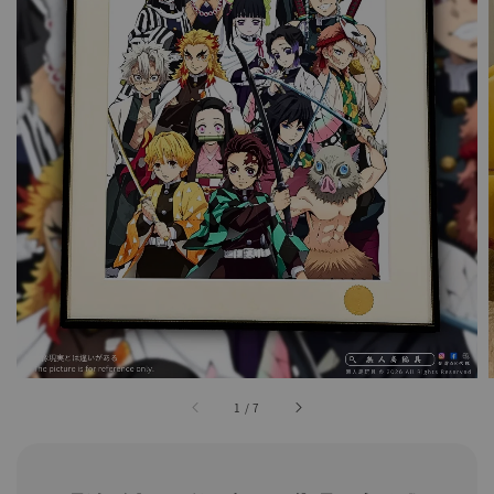
1
/
7