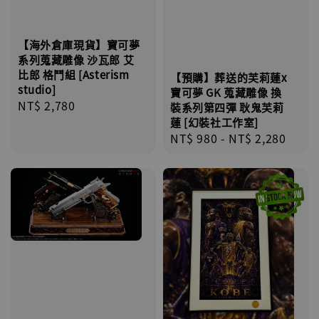
【海外倉庫現貨】寶可夢
系列蒐藏雕像 沙瓦郎 艾
比郎 格鬥組 [Asterism
【預購】葬送的芙莉蓮x
studio]
寶可夢 GK 蒐藏雕像 換
Regular
NT$ 2,780
裝系列第四彈 耿鬼芙莉
price
蓮 [幻裝社工作室]
Regular
NT$ 980
-
NT$ 2,280
price