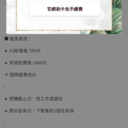
＊背面爲黑色防潮背板
官網刷卡免手續費
──────────────
■ 販售資訊：
➤ A3款價格 780元
➤ 常規款價格 1480元
＊ 國際運費另計
【店內現貨】海賊王 系列蒐藏雕像 布魯克達
摩 [7STARS Studio]
⁝
-
+
NT$ 1,500
NT$ 1,870
➤ 預購截止日：待工作室通知
➤ 預計發貨日：下單後約1個月到貨
加入購物車
⁝