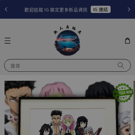
！
IG 連結
歡迎追蹤 IG 鎖定更多新品資訊
搜尋