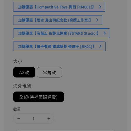
加購優惠【Competitive Toys 梅西 [CM001]】
加購優惠【悟空 鳥山明紀念款 [奇蹟工作室]】
加購優惠【海賊王 布魯克達摩 [7STARS Studio]】
加購優惠【讓子彈飛 鵝城縣長 張麻子 [BK01]】
大小
A3款
常規款
海外現貨
全額(待補國際運費)
數量