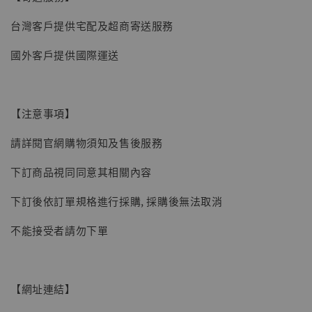
【現貨】BJSTUDIO 1/6系列可動蒐藏人偶 讓
台灣客戶提供宅配及超商寄送服務
子彈飛 鵝城縣長 張麻子 [BK01]
國外客戶提供國際運送
-
+
NT$ 4,980
NT$ 5,300
【注意事項】
加入購物車
請詳閱官網購物須知及售後服務
下訂商品視同同意其相關內容
下訂後依訂單規格進行採購, 採購後無法取消
不能接受者請勿下單
【網址連結】