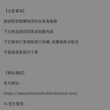
-
+
NT$ 4,980
NT$ 5,300
【注意事項】
請詳閱官網購物須知及售後服務
加入購物車
下訂商品視同同意其相關內容
下訂後依訂單規格進行採購, 採購後無法取消
不能接受者請勿下單
【網址連結】
官方網站：
https://www.theuninhabitedisland.com/
IG 官方帳號：