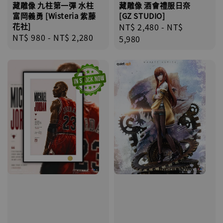
藏雕像 九柱第一彈 水柱
藏雕像 酒會禮服日奈
富岡義勇 [Wisteria 紫藤
[GZ STUDIO]
花社]
Regular
NT$ 2,480
-
NT$
Regular
NT$ 980
-
NT$ 2,280
price
5,980
price