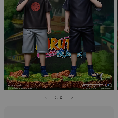
1
/
12