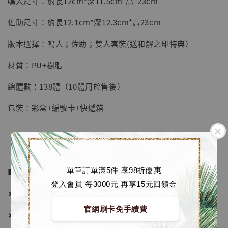
鳴人尺寸：約長12cm*深11.5cm*高*23cm
-
+
NT$ 4,280
佐助尺寸：約長12.1cm*深12.3cm*高23cm
NT$ 5,580
版本選擇：鳴人；佐助；雙人套裝(送和解之印特典）
加入購物車
材質：PU+樹脂
總體數：138體（10體用於售後）
加購優惠【海賊王 布魯克達摩 [7STARS Studio]】
包裝：彩盒+編號卡+快遞箱
──────────────
單筆訂單滿5件 享98折優惠
■ 販售資訊：
登入會員 每3000元 再享15元回饋金
➤ 鳴人價格 2480元 (訂金1280)
官網刷卡免手續費
➤ 佐助價格 2480元 (訂金1280)