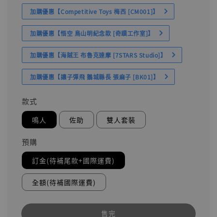
加購優惠【Competitive Toys 梅西 [CM001]】
加購優惠【悟空 鳥山明紀念款 [奇蹟工作室]】
加購優惠【海賊王 布魯克達摩 [7STARS Studio]】
加購優惠【讓子彈飛 鵝城縣長 張麻子 [BK01]】
款式
鳴人
佐助
雙人套裝
預購
訂金(待補尾款+國際運費)
全額(待補國際運費)
售完