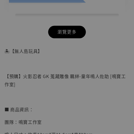
瀏覽更多
🏝【無人島玩具】
【預購】火影忍者 GK 蒐藏雕像 羈絆-童年鳴人佐助 [鳴寶工
作室]
■ 商品資訊：
團隊：鳴寶工作室
【店內現貨】七龍珠 系列蒐藏雕像 悟空 鳥山
明紀念款 [奇蹟工作室]