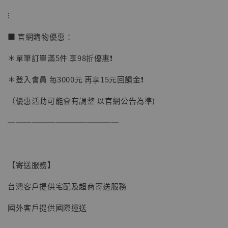
⁝
■ 官網購物優惠：
＊單筆訂單滿5件 享98折優惠❗️
＊登入會員 每3000元 再享15元回饋金❗️
（優惠活動可能會有調整 以官網公告為準)
──────────────
【寄送服務】
台灣客戶提供宅配及超商寄送服務
【現貨】BJSTUDIO 1/6系列可動蒐藏人偶 讓
國外客戶提供國際運送
子彈飛 鵝城縣長 張麻子 [BK01]