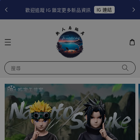
！
IG 連結
歡迎追蹤 IG 鎖定更多新品資訊
搜尋