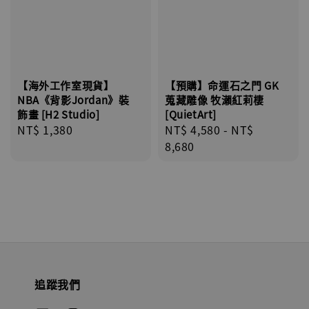
【海外工作室現貨】
【預購】命運石之門 GK
NBA《背影Jordan》裝
蒐藏雕像 牧瀨紅莉棲
飾畫 [H2 Studio]
[QuietArt]
Regular
NT$ 1,380
Regular
NT$ 4,580
-
NT$
price
price
8,680
追蹤我們