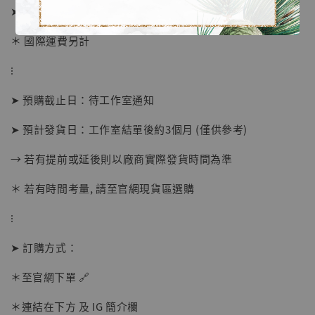
➤ 套裝價格 4880元 (訂金2380)
＊ 國際運費另計
⁝
➤ 預購截止日：待工作室通知
➤ 預計發貨日：工作室結單後約3個月 (僅供參考)
【店內現貨】海賊王 系列蒐藏雕像 布魯克達
摩 [7STARS Studio]
→ 若有提前或延後則以廠商實際發貨時間為準
-
+
NT$ 1,500
NT$ 1,870
＊ 若有時間考量, 請至官網現貨區選購
⁝
加入購物車
➤ 訂購方式：
＊至官網下單 🔗
加購優惠【讓子彈飛 鵝城縣長 張麻子 [BK01]】
＊連結在下方 及 IG 簡介欄