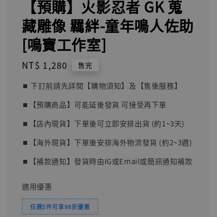
【預購】火影忍者 GK 蒐
藏雕像 羈絆-童年鳴人佐助
[鳴寶工作室]
Regular
NT$ 1,280
售完
price
⏹︎ 下訂前請先詳閱【購物須知】及【售後服務】
⏹︎【預購商品】可能延後發貨 可接受再下單
⏹︎【店內現貨】下單後可立即安排出貨 (約1~3天)
⏹︎【海外現貨】下單後安排海外物流發貨 (約2~3週)
⏹︎【補款通知】發貨時由IG或Email或簡訊通知補款
適用優惠
任選5件可享98折優惠