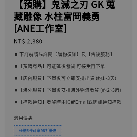
【預購】鬼滅之刃 GK 蒐
藏雕像 水柱富岡義勇
[ANE工作室]
Regular
NT$ 2,380
price
⏹︎ 下訂前請先詳閱【購物須知】及【售後服務】
⏹︎【預購商品】可能延後發貨 可接受再下單
⏹︎【店內現貨】下單後可立即安排出貨 (約1~3天)
⏹︎【海外現貨】下單後安排海外物流發貨 (約2~3週)
⏹︎【補款通知】發貨時由IG或Email或簡訊通知補款
適用優惠
任選5件可享98折優惠