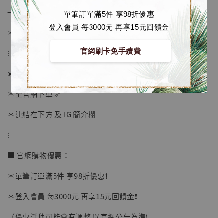
→ 若有提前或延後則以廠商實際發貨時間為準
單筆訂單滿5件 享98折優惠
登入會員 每3000元 再享15元回饋金
＊ 若有時間考量, 請至官網現貨區選購
官網刷卡免手續費
⁝
➤ 訂購方式：
＊至官網下單 🔗
【店內現貨】海賊王 系列蒐藏雕像 布魯克達
＊連結在下方 及 IG 簡介欄
摩 [7STARS Studio]
-
+
⁝
NT$ 1,500
NT$ 1,870
■ 官網購物優惠：
＊單筆訂單滿5件 享98折優惠❗️
加入購物車
＊登入會員 每3000元 再享15元回饋金❗️
（優惠活動可能會有調整 以官網公告為準)