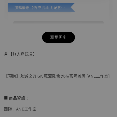
加購優惠【悟空 鳥山明紀念款 [奇蹟工作室]】
瀏覽更多
🏝【無人島玩具】
【預購】鬼滅之刃 GK 蒐藏雕像 水柱富岡義勇 [ANE工作室]
■ 商品資訊：
團隊：ANE工作室