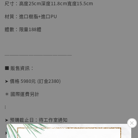
【店內現貨】七龍珠 系列蒐藏雕像 悟空 鳥山
尺寸：高度25cm深度11.8cm寬度15.5cm
明紀念款 [奇蹟工作室]
材質：進口樹脂+進口PU
-
+
NT$ 4,280
NT$ 5,580
體數：限量188體
加入購物車
──────────────
■ 販售資訊：
加購優惠【海賊王 布魯克達摩 [7STARS Studio]】
➤ 價格 5980元 (訂金2380)
＊ 國際運費另計
⁝
➤ 預購截止日：待工作室通知
➤ 預計發貨日：2026年7-9月 (僅供參考)