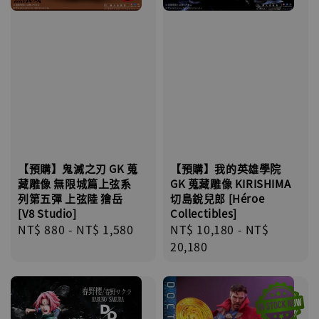
【預購】鬼滅之刃 GK 蒐
【預購】我的英雄學院
藏雕像 無限城篇上弦系
GK 蒐藏雕像 KIRISHIMA
列第五彈 上弦陸 獪岳
切島銳兒郎 [Héroe
[V8 Studio]
Collectibles]
Regular
NT$ 880
-
NT$ 1,580
Regular
NT$ 10,180
-
NT$
price
price
20,180