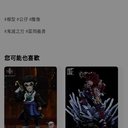
#模型 #公仔 #雕像
#鬼滅之刃 #富岡義勇
您可能也喜歡