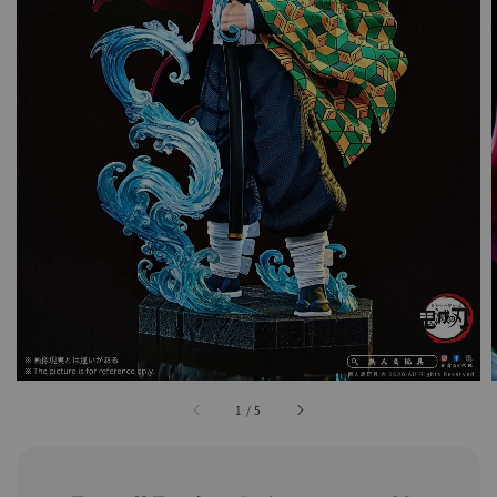
1
/
5