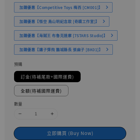
加購優惠【Competitive Toys 梅西 [CM001]】
加購優惠【悟空 鳥山明紀念款 [奇蹟工作室]】
加購優惠【海賊王 布魯克達摩 [7STARS Studio]】
加購優惠【讓子彈飛 鵝城縣長 張麻子 [BK01]】
預購
訂金(待補尾款+國際運費)
全額(待補國際運費)
數量
立即購買 (Buy Now)