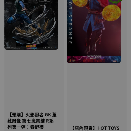
【預購】火影忍者 GK 蒐
藏雕像 第七班集結 R系
列第一彈：春野櫻
【店內現貨】HOT TOYS