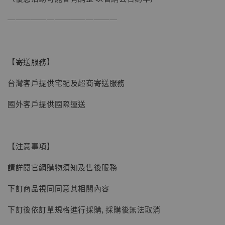
加購優惠【讓子彈飛 鵝城縣長 張麻子 [BK01]】
──────────────
【寄送服務】
台灣客戶提供宅配及超商寄送服務
國外客戶提供國際運送
【注意事項】
請詳閱官網購物須知及售後服務
下訂商品視同同意其相關內容
下訂後依訂單規格進行採購, 採購後無法取消
【現貨】BJSTUDIO 1/6系列可動蒐藏人偶 讓