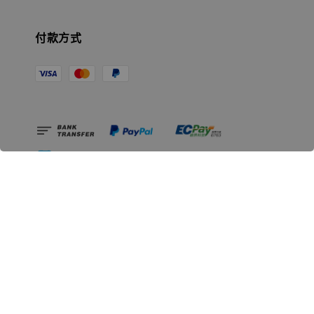
付款方式
相關資訊
無人島玩具公司資訊
里程碑
聯絡我們
認識GK
GK 預購流程說明
常見問題Q&A
EZWay易利委APP教學