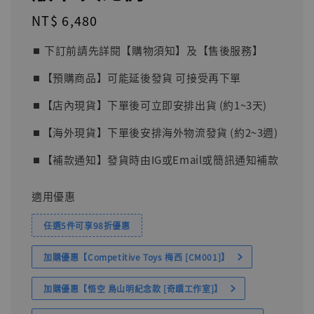
Regular
NT$ 6,480
price
⏹︎ 下訂前請先詳閱【購物須知】及【售後服務】
⏹︎【預購商品】可能延後發貨 可接受再下單
⏹︎【店內現貨】下單後可立即安排出貨 (約1~3天)
⏹︎【海外現貨】下單後安排海外物流發貨 (約2~3週)
⏹︎【補款通知】發貨時由IG或Email或簡訊通知補款
適用優惠
任選5件可享98折優惠
加購優惠【Competitive Toys 梅西 [CM001]】
加購優惠【悟空 鳥山明紀念款 [奇蹟工作室]】