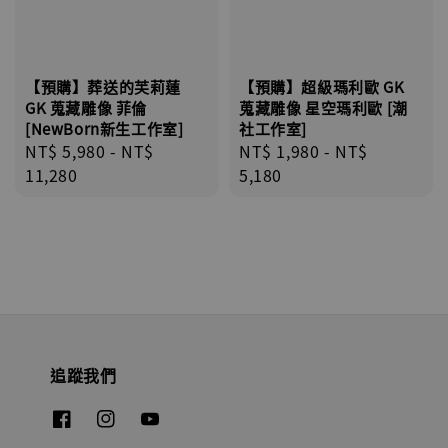
【預購】葬送的芙莉蓮
【預購】超級瑪利歐 GK
GK 蒐藏雕像 菲倫
蒐藏雕像 星空瑪利歐 [潮
[NewBorn新生工作室]
社工作室]
Regular
NT$ 5,980
-
NT$
Regular
NT$ 1,980
-
NT$
price
11,280
price
5,180
追蹤我們