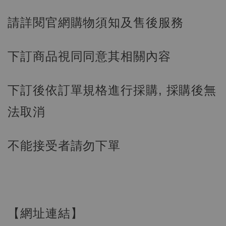
請詳閱官網購物須知及售後服務
下訂商品視同同意其相關內容
下訂後依訂單規格進行採購, 採購後無
法取消
不能接受者請勿下單
【現貨】BJSTUDIO 1/6系列可動蒐藏人偶 讓
子彈飛 鵝城縣長 張麻子 [BK01]
-
+
NT$ 4,980
NT$ 5,300
【網址連結】
加入購物車