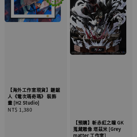
【海外工作室現貨】鏈鋸
人《電次瑪奇瑪》 裝飾
畫 [H2 Studio]
Regular
NT$ 1,380
price
【預購】斬赤紅之瞳 GK
蒐藏雕像 塔茲米 [Grey
matter 工作室]