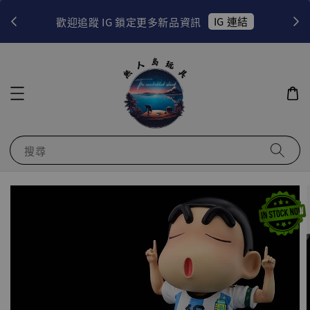
！
IG 連結
歡迎追蹤 IG 鎖定更多新品資訊
搜尋