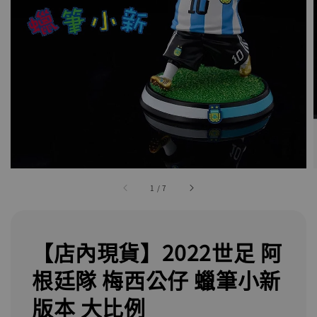
1
/
7
【店內現貨】2022世足 阿
根廷隊 梅西公仔 蠟筆小新
版本 大比例