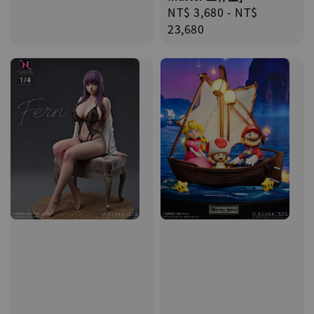
Regular
NT$ 3,680
-
NT$
price
23,680