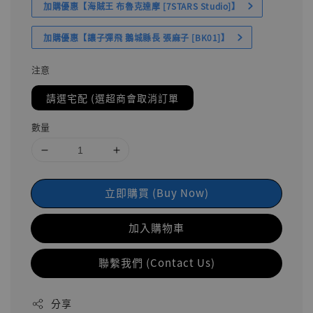
加購優惠【海賊王 布魯克達摩 [7STARS Studio]】
加購優惠【讓子彈飛 鵝城縣長 張麻子 [BK01]】
注意
請選宅配 (選超商會取消訂單
數量
立即購買 (Buy Now)
加入購物車
聯繫我們 (Contact Us)
分享