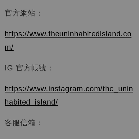
官方網站：
https://www.theuninhabitedisland.co
m/
IG 官方帳號：
https://www.instagram.com/the_unin
habited_island/
客服信箱：