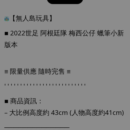
【無人島玩具】
■ 2022世足 阿根廷隊 梅西公仔 蠟筆小新
版本
≡ 限量供應 隨時完售 ≡
' ' ' ' ' ' ' ' ' ' ' ' ' ' ' ' ' ' ' ' ' ' ' ' ' '
【店內現貨】七龍珠 系列蒐藏雕像 悟空 鳥山
明紀念款 [奇蹟工作室]
■ 商品資訊：
-
+
NT$ 4,280
NT$ 5,580
– 大比例高度約 43cm (人物高度約41cm)
──────────────
加入購物車