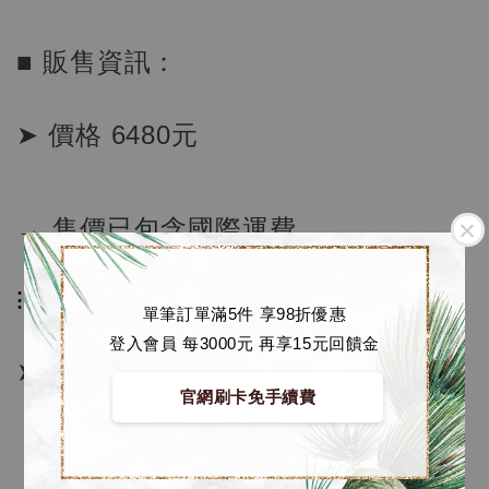
■ 販售資訊：
加購優惠【海賊王 布魯克達摩 [7STARS Studio]】
➤ 價格 6480元
→ 售價已包含國際運費
⁝
單筆訂單滿5件 享98折優惠
登入會員 每3000元 再享15元回饋金
➤ 訂購方式：
官網刷卡免手續費
＊至官網下單 🔗