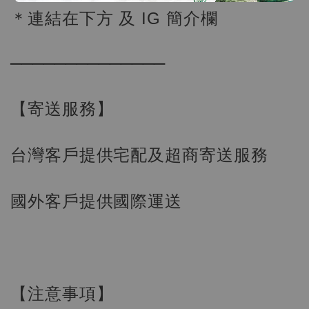
＊連結在下方 及 IG 簡介欄
【店內現貨】海賊王 系列蒐藏雕像 布魯克達
──────────────
摩 [7STARS Studio]
-
+
NT$ 1,500
NT$ 1,870
【寄送服務】
加入購物車
台灣客戶提供宅配及超商寄送服務
國外客戶提供國際運送
加購優惠【讓子彈飛 鵝城縣長 張麻子 [BK01]】
【注意事項】