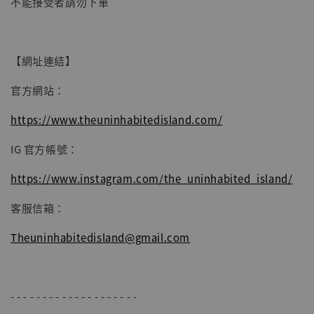
不能接受者請勿下單
【網址連結】
官方網站：
https://www.theuninhabitedisland.com/
IG 官方帳號：
https://www.instagram.com/the_uninhabited_island/
客服信箱：
Theuninhabitedisland@gmail.com
- - - - - - - - - - - - - - - - - - - -