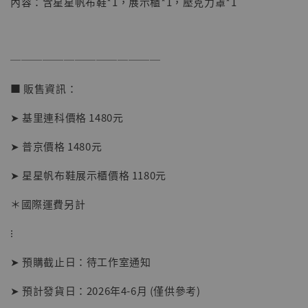
內容：含星星帆布鞋*1，展示櫃*1，壓克力罩*1
──────────────
■ 販售資訊：
➤ 基里連科價格 1480元
➤ 普京價格 1480元
➤ 星星帆布鞋展示櫃價格 1180元
＊國際運費另計
【現貨】BJSTUDIO 1/6系列可動蒐藏人偶 讓
⁝
子彈飛 鵝城縣長 張麻子 [BK01]
-
+
NT$ 4,980
➤ 預購截止日：待工作室通知
NT$ 5,300
➤ 預計發貨日：2026年4-6月 (僅供參考)