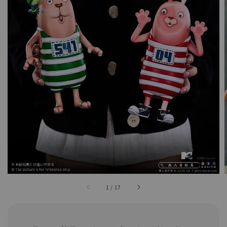
1
/
17