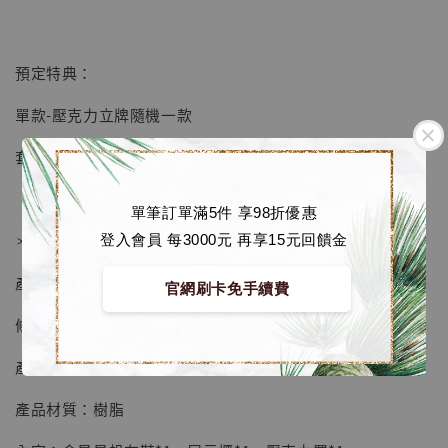
預定特典：
【店內現貨】海賊王 系列蒐藏雕像 布魯克達
單款-壓克力立牌隨機一款
摩 [7STARS Studio]
-
+
套入-壓克力立牌兩款+毛絨吧唧兩款
NT$ 1,500
NT$ 1,870
單筆訂單滿5件 享98折優惠
＊星星帆布鞋展示櫃
登入會員 每3000元 再享15元回饋金
加入購物車
產品編號：TM-USV-R253
官網刷卡免手續費
條碼：06979249120043
加購優惠【讓子彈飛 鵝城縣長 張麻子 [BK01]】
產品尺寸：高約26cm
產品材質：樹脂