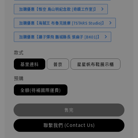
加購優惠【悟空 鳥山明紀念款 [奇蹟工作室]】
加購優惠【海賊王 布魯克達摩 [7STARS Studio]】
加購優惠【讓子彈飛 鵝城縣長 張麻子 [BK01]】
款式
基里連科
普京
星星帆布鞋展示櫃
預購
全額(待補國際運費)
售完
聯繫我們 (Contact Us)