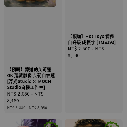
【預購】Hot Toys 我獨
自升級 成振宇 [TMS193]
Regular
NT$ 2,500
-
NT$
price
8,190
【預購】葬送的芙莉蓮
GK 蒐藏雕像 芙莉自在蓮
[浮光Studio × MOCHI
Studio麻糬工作室]
Sale
NT$ 2,680
-
NT$
price
8,480
Regular
NT$ 3,880
-
NT$ 8,980
price