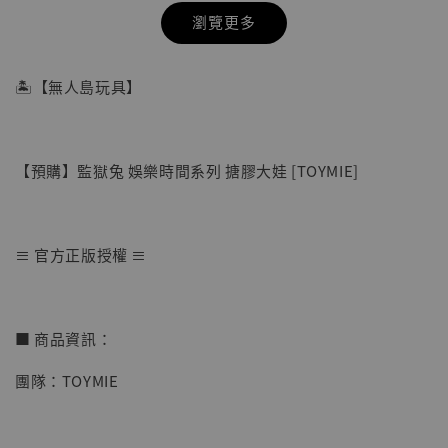
瀏覽更多
🏝【無人島玩具】
【預購】監獄兔 娛樂時間系列 搪膠大娃 [TOYMIE]
≡ 官方正版授權 ≡
【店內現貨】七龍珠 系列蒐藏雕像 悟空 鳥山
■ 商品資訊：
明紀念款 [奇蹟工作室]
團隊：TOYMIE
-
+
NT$ 4,280
NT$ 5,580