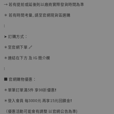
加入購物車
→ 若有提前或延後則以廠商實際發貨時間為準
＊ 若有時間考量, 請至官網現貨區選購
⁝
➤ 訂購方式：
＊至官網下單 🔗
＊連結在下方 及 IG 簡介欄
⁝
■ 官網購物優惠：
＊單筆訂單滿5件 享98折優惠❗️
＊登入會員 每3000元 再享15元回饋金❗️
（優惠活動可能會有調整 以官網公告為準)