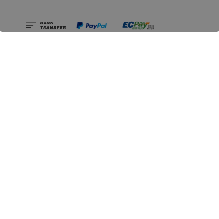
相關資訊
無人島玩具公司資訊
里程碑
聯絡我們
認識GK
GK 預購流程說明
常見問題Q&A
EZWay易利委APP教學
For overseas clients