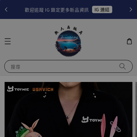
！
IG 連結
歡迎追蹤 IG 鎖定更多新品資訊
搜尋