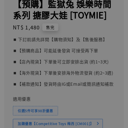
【預購】監獄兔 娛樂時間
系列 搪膠大娃 [TOYMIE]
Regular
NT$ 1,480
售完
price
⏹︎ 下訂前請先詳閱【購物須知】及【售後服務】
⏹︎【預購商品】可能延後發貨 可接受再下單
⏹︎【店內現貨】下單後可立即安排出貨 (約1~3天)
⏹︎【海外現貨】下單後安排海外物流發貨 (約2~3週)
⏹︎【補款通知】發貨時由IG或Email或簡訊通知補款
適用優惠
任選5件可享98折優惠
加購優惠【Competitive Toys 梅西 [CM001]】