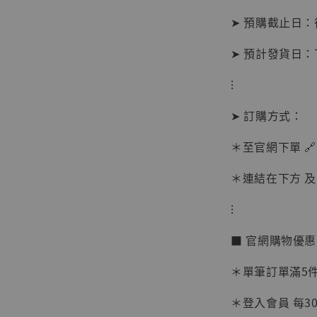
➤ 預購截止日
➤ 預計發貨日
⁝
➤ 訂購方式：
＊至官網下單 🔗
＊連結在下方 及 
⁝
【現貨
BJST
■ 官網購物優
可動蒐
彈飛 
＊單筆訂單滿5件 
子 [BK
＊登入會員 每30
NT$ 4,980