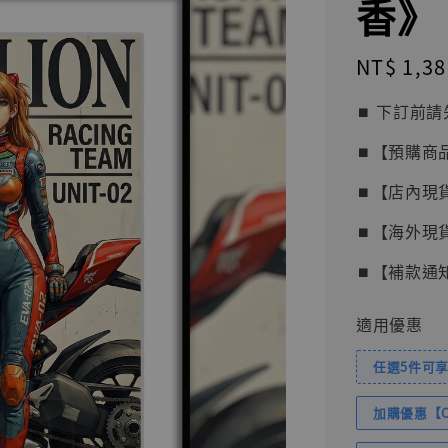
香》 
Regular
NT$ 1,38
price
⏹︎ 下訂
⏹︎【預購商
⏹︎【店內現
⏹︎【海外現
⏹︎【補款通
適用優惠
任選5件可享
加購優惠【Com