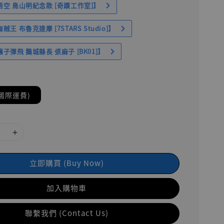
空 鳥山明紀念款 [奇蹟工作室]】
王 布魯克達摩 [7STARS Studio]】
子彈飛 鵝城縣長 張麻子 [BK01]】
國際運費)
立即購買 (Buy Now)
加入購物車
聯繫我們 (Contact Us)