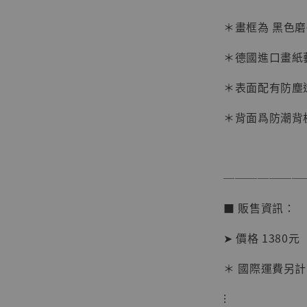
＊畫框為 黑色
＊德國進口畫紙
＊表面配有防塵
＊背面爲防潮背
【店內
系列蒐
克達摩 
───────
Studio
■ 販售資訊：
NT$ 1,500
NT$ 1,870
➤ 價格 1380元
＊ 國際運費另計
加
⁝