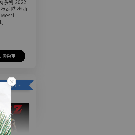
可動系列 2022
阿根廷隊 梅西
 Messi
1]
入購物車
加購優惠【悟空 鳥山明紀念款 [奇蹟工作室]】