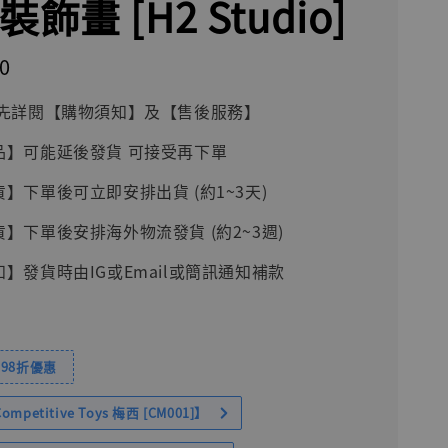
裝飾畫 [H2 Studio]
0
前請先詳閱【購物須知】及【售後服務】
品】可能延後發貨 可接受再下單
貨】下單後可立即安排出貨 (約1~3天)
貨】下單後安排海外物流發貨 (約2~3週)
知】發貨時由IG或Email或簡訊通知補款
98折優惠
petitive Toys 梅西 [CM001]】