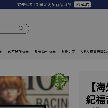
IG 連結
歡迎追蹤 IG 鎖定更多新品資訊
品
官方授權商品
掛畫系列商品
各IP分類
GK大貨實體圖公
【海
紀福