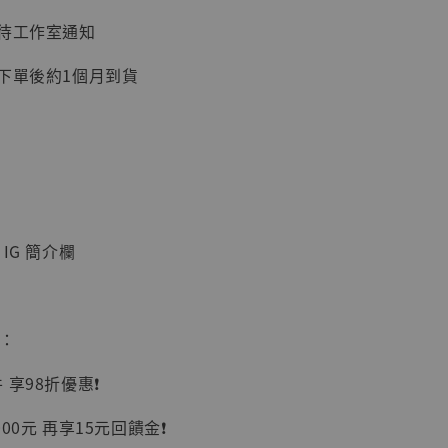
：待工作室通知
加購優惠【讓子彈飛 鵝城縣長 張麻子 [BK01]】
：下單後約1個月到貨
IG 簡介欄
】
UDIO 1/6系列
惠：
藏人偶 讓子
鵝城縣長 張麻
享98折優惠❗️
01]
-
+
00元 再享15元回饋金❗️