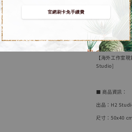
官網刷卡免手續費
【店內
🏝【無人島玩
系列蒐
鳥山明
工作室
【海外工作室現貨
NT$ 4,280
Studio]
NT$ 5,580
加
■ 商品資訊：
出品：H2 Studi
尺寸：50x40 cm