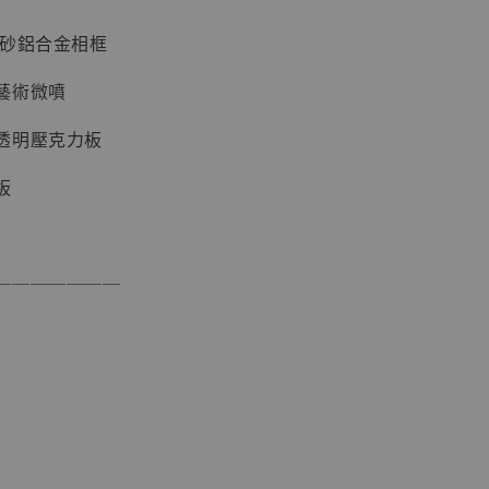
磨砂鋁合金相框
藝術微噴
透明壓克力板
板
現貨】海賊王
藏雕像 布魯
[7STARS
───────
]
-
+
入購物車