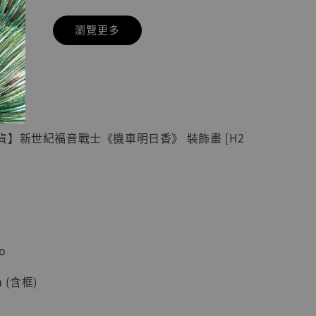
瀏覽更多
現貨】七龍珠
具】
藏雕像 悟空
紀念款 [奇蹟
]
】新世紀福音戰士《機車明日香》 裝飾畫 [H2
-
+
入購物車
o
加購優惠【海賊王 布魯克達摩 [7STARS Studio]】
 (含框)